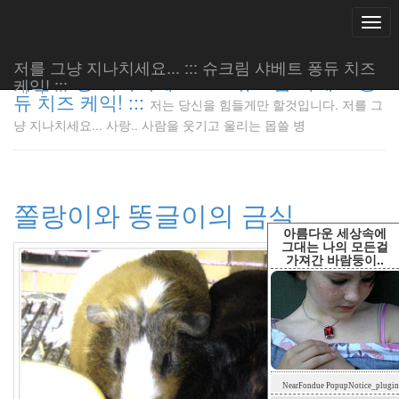
Togg
navi
저를 그냥 지나치세요... ::: 슈크림 샤베트 퐁듀 치즈
저를 그냥 지나치세요... ::: 슈크림 샤베트 퐁
케익! :::
듀 치즈 케익! :::
저는 당신을 힘들게만 할것입니다. 저를 그
저는 당신
냥 지나치세요... 사랑.. 사람을 웃기고 울리는 몹쓸 병
을 힘들게
만 할것입
니다. 저
를 그냥
쫄랑이와 똥글이의 금실..
지나치세
요... 사
아름다운 세상속에
랑.. 사람
그대는 나의 모든걸
가져간 바람둥이..
을 웃기고
울리는 몹
쓸 병
LonnieNa
Tag
NearFondue PopupNotice_plugin
Cloud