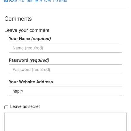
RSS 2.0 feed
ATOM 1.0 feed
인
테
리
Comments
어
꽃
Leave your comment
문
Your Name
(required)
채
원
A/S
남
Password
(required)
궁
민
UMPC
Your Website Address
롯
데
리
아
tracewatch
Leave as secret
버
그
연
애
세