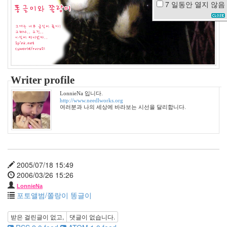
7 일동안
열지 않음
일
찍
일
어
나
지
첫
눈
Writer profile
칼
퇴
LonnieNa 입니다.
근
http://www.needlworks.org
여러분과 나의 세상에 바라보는 시선을 달리합니다.
백
팔
번
뇌
기
차
2005/07/18 15:49
여
행
2006/03/26 15:26
과
LonnieNa
거
포토앨범/쫄랑이 똥글이
생
일
받은 걸린글이 없고,
댓글이 없습니다.
sixteen