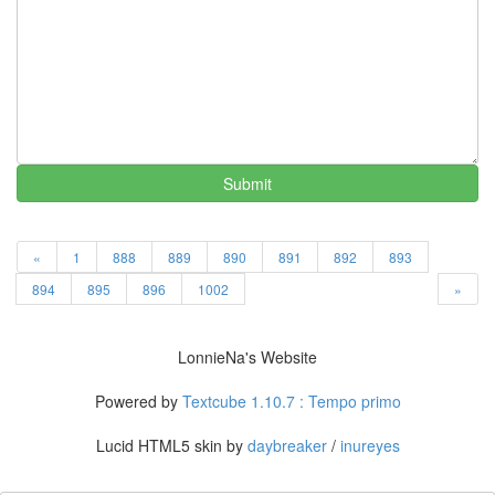
포
iPhone
2009
년
눈
의
여
Submit
왕
시
골
«
1
888
889
890
891
892
893
한
보
894
895
896
1002
»
배
IE7
이
LonnieNa's Website
벤
트
Powered by
Textcube 1.10.7 : Tempo primo
노
Lucid HTML5 skin by
daybreaker
/
inureyes
무
현