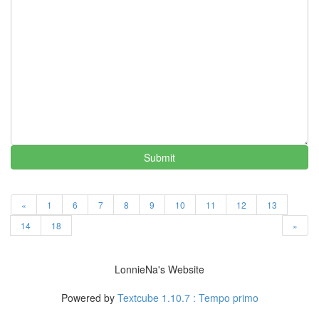
니
엄
니
롯
데
리
아
블
로
그
책
Submit
읽
어
주
는
남
«
1
6
7
8
9
10
11
12
13
자
14
18
»
비
Kahula
Milk
LonnieNa's Website
Firefox
추
Powered by
Textcube 1.10.7 : Tempo primo
억