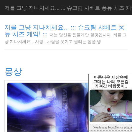
저를 그냥 지나치세요... ::: 슈크림 샤베트 퐁듀 치즈 케익!
저를 그냥 지나치세요... ::: 슈크림 샤베트 퐁
듀 치즈 케익! :::
저는 당신을 힘들게만 할것입니다. 저를 그
저는 당신
냥 지나치세요... 사랑.. 사람을 웃기고 울리는 몹쓸 병
을 힘들게
만 할것입
니다. 저
를 그냥
몽상
지나치세
요... 사
아름다운 세상속에
랑.. 사람
그대는 나의 모든걸
가져간 바람둥이..
을 웃기고
울리는 몹
쓸 병
LonnieNa
Tag
NearFondue PopupNotice_plugin
Cloud