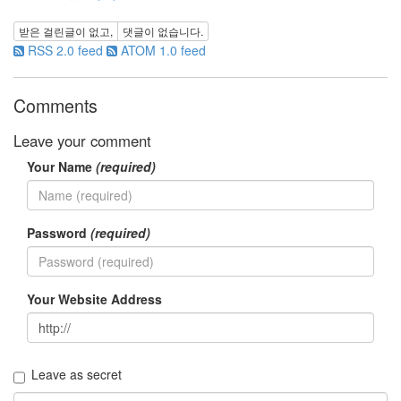
남
받은 걸린글이 없고,
댓글이 없습니다.
궁
RSS 2.0 feed
ATOM 1.0 feed
민
ipod
touch
Comments
핑
클
Leave your comment
발
상
Your Name
(required)
의
전
환
Password
(required)
온
도
행
복
Your Website Address
키
워
드
다
니
Leave as secret
엘
헤