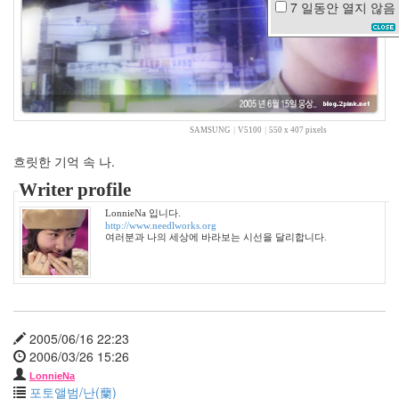
7 일동안
열지 않음
메
일
태
터
툴
즈
1.0
SAMSUNG
|
V5100
|
550 x 407 pixels
단
풍
흐릿한 기억 속 나.
다
Writer profile
음
옥
LonnieNa 입니다.
주
http://www.needlworks.org
현
여러분과 나의 세상에 바라보는 시선을 달리합니다.
한
예
슬
외
과
의
2005/06/16 22:23
사
2006/03/26 15:26
봉
달
LonnieNa
포토앨범/난(蘭)
희