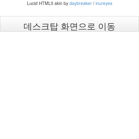
Lucid HTML5 skin by
daybreaker
/
inureyes
아
이
패
드
데스크탑 화면으로 이동
3
외
출
밀
리
지
마
앙
~
좌
파
규
미
폭
탄
주
베
토
벤