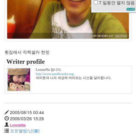
7 일동안
열지 않음
Jazz
TNC
새
나
라
의
어
린
이
횟집에서 직찍셀카 한컷
황
Writer profile
무
지
LonnieNa 입니다.
스
http://www.needlworks.org
카
여러분과 나의 세상에 바라보는 시선을 달리합니다.
우
트
유
호
정
그
2005/08/15 00:44
린
2006/03/26 15:26
스
무
LonnieNa
디
포토앨범/난(蘭)