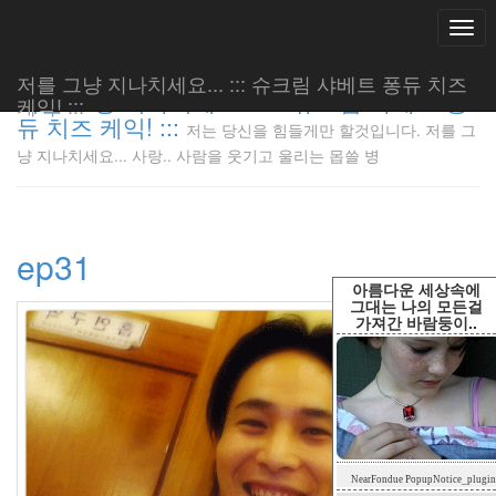
Togg
navi
저를 그냥 지나치세요... ::: 슈크림 샤베트 퐁듀 치즈
저를 그냥 지나치세요... ::: 슈크림 샤베트 퐁
케익! :::
듀 치즈 케익! :::
저는 당신을 힘들게만 할것입니다. 저를 그
저는 당신
냥 지나치세요... 사랑.. 사람을 웃기고 울리는 몹쓸 병
을 힘들게
만 할것입
니다. 저
를 그냥
ep31
지나치세
요... 사
아름다운 세상속에
랑.. 사람
그대는 나의 모든걸
가져간 바람둥이..
을 웃기고
울리는 몹
쓸 병
LonnieNa
Tag
NearFondue PopupNotice_plugin
Cloud