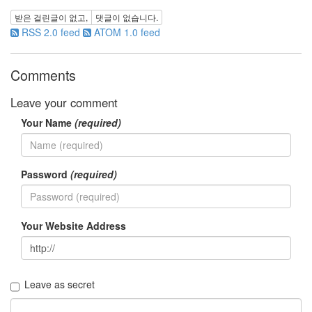
iOS5
받은 걸린글이 없고,
댓글이 없습니다.
코
딩
RSS 2.0 feed
ATOM 1.0 feed
다
음
Comments
1
억
Leave your comment
버
스
Your Name
(required)
구
름
계
Password
(required)
단
생
날
선
Your Website Address
생
봄
날
5
월
Leave as secret
크
롬