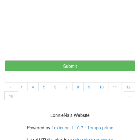
3G
망
Machines
개
그
야
황
순
원
황
해
Submit
더
위
상
«
1
4
5
6
7
8
9
10
11
12
처
큐
18
»
미
Q3
결
LonnieNa's Website
혼
술
Powered by
Textcube 1.10.7 : Tempo primo
소
주
Lucid HTML5 skin by
daybreaker
/
inureyes