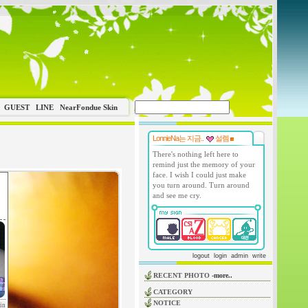
GUEST
LINE
NearFondue Skin
LonnieNa는 지금..
설렘
There's nothing left here to
remind just the memory of your
face. I wish I could just make
you turn around. Turn around
and see me cry.
logout
login
admin
write
RECENT PHOTO
-more..
CATEGORY
NOTICE
in