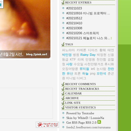
RECENT ENTRIES
#20211023
#20210916 미니빔 프로젝터 ...
#20210512
#20210410
#20210308
#20210206 스마트워치
#20210121 헤놀로지 나스 와...
2
TAGS
파노라마
카메론 디아즈
황해
태연
박민영
병원
Rainy Day
박정현
신용
등급
KTF
리에
민영원
천안함
검찰
청
사랑
수요일
사천만땡겨죠
류시화
오징어땅콩
뮤지컬
ie6
눈사람
찬란
한 유산
트론
하늘
png
오만석
춘곤
증
미니빔
디버그
RECENT COMMENTS
RECENT TRACKBACKS
CALENDAR
ARCHIVE
LINK SITE
VISITOR STATISTICS
Powerd by Textcube
Skin by WhiteD / LonnieNa
Get RSS Page RSS 2.0
feeds2.feedburner.com/rurunana