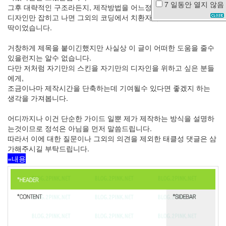
7 일동안
열지 않음
그후 대략적인 구조라든지, 제작방법을 어느정도 파악하고 나서는
W.J.
디자인만 잡히고 나면 그외의 코딩에서 치환자적용까지는 하루면
iPhone
딱이었습니다.
나
른
거창하게 제목을 붙이긴했지만 사실상 이 글이 어떠한 도움을 줄수
함
있을런지는 알수 없습니다.
겨
다만 저처럼 자기만의 스킨을 자기만의 디자인을 위하고 싶은 분들
울
에게,
바
다
조금이나마 제작시간을 단축하는데 기여될수 있다면 좋겠지 하는
생각을 가져봅니다.
텍
스
어디까지나 이건 단순한 가이드 일뿐 제가 제작하는 방식을 설명하
트
는것이므로 정석은 아님을 먼저 말씀드립니다.
큐
따라서 이에 대한 질문이나 그외의 의견을 제외한 태클성 댓글은 삼
브
가해주시길 부탁드립니다.
태
=내용
터
남
상
미
2010
년
코