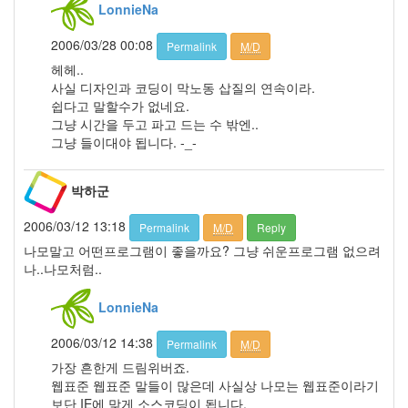
LonnieNa
2008
년
2006/03/28 00:08
Permalink
M/D
12
월
헤헤..
7
사실 디자인과 코딩이 막노동 삽질의 연속이라.
2009
쉽다고 말할수가 없네요.
년
그냥 시간을 두고 파고 드는 수 밖엔..
31
그냥 들이대야 됩니다. -_-
2009
년
박하군
1
월
2006/03/12 13:18
Permalink
M/D
Reply
4
2009
나모말고 어떤프로그램이 좋을까요? 그냥 쉬운프로그램 없으려
년
나..나모처럼..
2
월
LonnieNa
2
2009
2006/03/12 14:38
Permalink
M/D
년
가장 흔한게 드림위버죠.
3
웹표준 웹표준 말들이 많은데 사실상 나모는 웹표준이라기
월
보단 IE에 맞게 소스코딩이 됩니다.