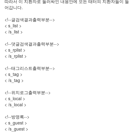
따라서 이 치환자로 둘러싸인 내용안에 모든 태터의 치환자들이 들
월
어갑니다.
34
2005
<!--글검색결과출력부분-->
년
< s_list >
44
< /s_list >
2005
년
<!--댓글검색결과출력부분-->
6
< s_rplist >
월
< /s_rplist >
1
2005
<!--태그리스트출력부분-->
년
< s_tag >
7
< /s_tag >
월
4
<!--위치로그출력부분-->
2005
< s_local >
년
< /s_local >
8
월
<!--방명록-->
1
< s_guest >
2005
< /s_guest >
년