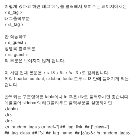
들
이렇게 있다고 하면 태그 메뉴를 클릭해서 보여주는 페이지에서는
의
< s_tag >
우
태그출력부분
정
< /s_tag >
By
LonnieNa
만 작동하고
< s_guest >
방명록 출력부분
나
< /s_guest >
랑
의 부분은 보여지지 않게 됩니다.
똑
같
이 처럼 전체 본문은 < s_t3 > 와 < /s_t3 >로 감싸집니다.
이
위의 header, content, sidebar, footer모두 s_t3 안에 들어가게 되는
닮
겁니다.
은
딸
반복되는 구문영역은 table이나 td 혹은 div로 둘러주시면 좋습니다.
By
예를들어 sidebar의 태그클라우드 출력부분을 설명하자면.
LonnieNa
<table>
<tr>
사
<td>
랑
<s_random_tags ><a href="[ ##_tag_link_## ]" class="[
의
##_tag_class_## ]">[ ##_tag_name_## ]</a>&< /s_random_tags>
조