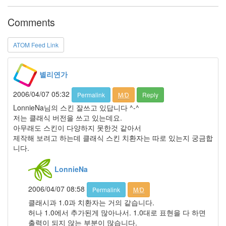
21
2006
Comments
년
6
ATOM Feed Link
월
1
2006
별리연가
년
7
2006/04/07 05:32
Permalink
M/D
Reply
월
21
LonnieNa님의 스킨 잘쓰고 있답니다 ^-^
2006
저는 클래식 버전을 쓰고 있는데요.
년
아무래도 스킨이 다양하지 못한것 같아서
8
제작해 보려고 하는데 클래식 스킨 치환자는 따로 있는지 궁금합
월
니다.
26
2006
LonnieNa
년
9
2006/04/07 08:58
Permalink
M/D
월
클래시과 1.0과 치환자는 거의 같습니다.
17
허나 1.0에서 추가된게 많아나서. 1.0대로 표현을 다 하면
2006
출력이 되지 않는 부분이 많습니다.