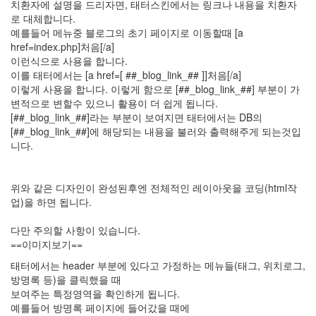
치환자에 설명을 드리자면, 태터스킨에서는 링크나 내용을 치환자
녁
식
로 대체합니다.
사
예를들어 메뉴중 블로그의 초기 페이지로 이동할때 [a
스
href=index.php]처음[/a]
팸
이런식으로 사용을 합니다.
트
이를 태터에서는 [a href=[ ##_blog_link_## ]]처음[/a]
랙
백
이렇게 사용을 합니다. 이렇게 함으로 [##_blog_link_##] 부분이 가
변적으로 변할수 있으니 활용이 더 쉽게 됩니다.
별
[##_blog_link_##]라는 부분이 보여지면 태터에서는 DB의
죄
[##_blog_link_##]에 해당되는 내용을 불러와 출력해주게 되는것입
민
수
니다.
봄
꽃
위와 같은 디자인이 완성된후엔 전체적인 레이아웃을 코딩(html작
소
업)을 하면 됩니다.
주
뮤
다만 주의할 사항이 있습니다.
지
==이미지보기==
컬
태터에서는 header 부분에 있다고 가정하는 메뉴들(태그, 위치로그,
파
방명록 등)을 클릭했을 때
티
보여주는 특정영역을 확인하게 됩니다.
오
예를들어 방명록 페이지에 들어갔을 때에
만