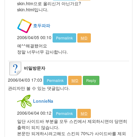
월
skin.htm으로 올리신거 아닌가요?
3
skin.html입니다.
2007
년
호두파파
7
월
2006/04/05 00:10
Permalink
M/D
11
2007
예^^해결됐어요
년
정말 너무너무 감사합니다.
8
월
비밀방문자
3
2007
2006/04/03 17:03
Permalink
M/D
Reply
년
9
관리자만 볼 수 있는 댓글입니다.
월
5
LonnieNa
2007
년
2006/04/04 00:12
Permalink
M/D
10
일단 사이드바 부분을 모두 스킨에서 제외하시면야 당연히
월
출력이 되지 않습니다.
5
본문만 되게하시려고해도 스킨의 70%가 사이드바를 제외
2007