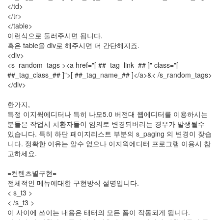
</td>
건
</tr>
By
</table>
LonnieNa
이런식으로 둘러주시면 됩니다.
혹은 table을 div로 해주시면 더 간단해지죠.
Find!
<div>
<s_random_tags ><a href="[ ##_tag_link_## ]" class="[
##_tag_class_## ]">[ ##_tag_name_## ]</a>&< /s_random_tags>
Categories
</div>
전
체
한가지,
1002
특정 이지윅에디터나 특히 나모5.0 버전대 웹에디터를 이용하시는
2004
분들은 작업시 치환자들이 임의로 변경되버리는 경우가 발생될수
년
있습니다. 특히 하단 페이지리스트 부분의 s_paging 의 변경이 잦습
48
니다. 정확한 이유는 알수 없으나 이지윅에디터 프로그램 이용시 참
2004
고하세요.
년
7
=컨텐츠별구현=
월
전체적인 메뉴에대한 구현방식 설명입니다.
14
< s_t3 >
2004
< /s_t3 >
년
이 사이에 쓰이는 내용은 태터의 모든 폼이 작동되게 됩니다.
8