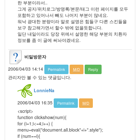
한 부분이라서..
년
그게 공지/위치로그/방명록/본문/태그 이런 페이지를 모두
11
포함하고 있어나서 빼도 나머지 부분이 많네요.
월
워낙 광대한 분량이라 말로 설명은 힘들구 다른 스킨들을
6
보구 참고해가면서 할수 밖에 없을듯합니다.
2007
일단 내일이라도 당장 위에서 설명한 해당 부분의 치환자
년
정보를 좀 이 글에 써놔야겠네요.
12
월
3
비밀방문자
2008
년
2006/04/03 14:14
Permalink
M/D
Reply
51
관리자만 볼 수 있는 댓글입니다.
2008
년
LonnieNa
1
월
2006/04/03 16:35
Permalink
M/D
6
<script>
2008
function clickshow(num){
년
for (i=1;i<=4;i++) {
2
menu=eval("document.all.block"+i+".style");
월
if (num==i){
7