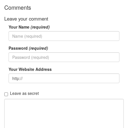
8
Comments
월
3
Leave your comment
2009
Your Name
(required)
년
9
월
3
Password
(required)
2009
년
10
월
Your Website Address
1
2009
년
11
Leave as secret
월
4
2009
년
12
월