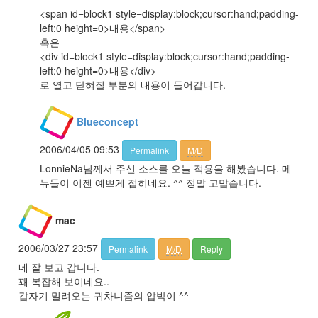
7
<span id=block1 style=display:block;cursor:hand;padding-
월
left:0 height=0>내용</span>
3
혹은
2008
<div id=block1 style=display:block;cursor:hand;padding-
년
left:0 height=0>내용</div>
8
로 열고 닫혀질 부분의 내용이 들어갑니다.
월
2
2008
Blueconcept
년
9
2006/04/05 09:53
Permalink
M/D
월
LonnieNa님께서 주신 소스를 오늘 적용을 해봤습니다. 메
2
뉴들이 이젠 예쁘게 접히네요. ^^ 정말 고맙습니다.
2008
년
10
mac
월
3
2006/03/27 23:57
Permalink
M/D
Reply
2008
네 잘 보고 갑니다.
년
꽤 복잡해 보이네요..
11
갑자기 밀려오는 귀차니즘의 압박이 ^^
월
1