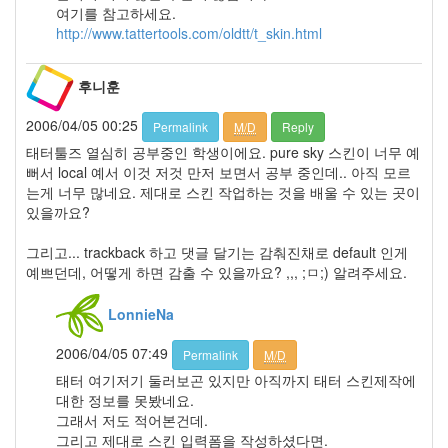
년
여기를 참고하세요.
10
http://www.tattertools.com/oldtt/t_skin.html
월
22
2006
후니훈
년
11
2006/04/05 00:25
Permalink
M/D
Reply
월
태터툴즈 열심히 공부중인 학생이에요. pure sky 스킨이 너무 예
23
뻐서 local 예서 이것 저것 만저 보면서 공부 중인데.. 아직 모르
2006
는게 너무 많네요. 제대로 스킨 작업하는 것을 배울 수 있는 곳이
년
있을까요?
12
월
그리고... trackback 하고 댓글 달기는 감춰진채로 default 인게
14
예쁘던데, 어떻게 하면 감출 수 있을까요? ,,, ;ㅁ;) 알려주세요.
2007
년
LonnieNa
83
2007
2006/04/05 07:49
Permalink
M/D
년
태터 여기저기 둘러보곤 있지만 아직까지 태터 스킨제작에
1
대한 정보를 못봤네요.
월
그래서 저도 적어본건데.
14
그리고 제대로 스킨 입력폼을 작성하셨다면.
2007