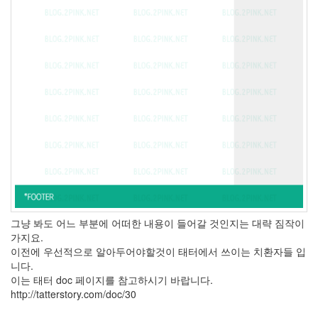
닥
주
걸
륜
포
도
밭
그
사
나
이
롯
데
리
아
채
그냥 봐도 어느 부분에 어떠한 내용이 들어갈 것인지는 대략 짐작이
식
가지요.
JOOO
이전에 우선적으로 알아두어야할것이 태터에서 쓰이는 치환자들 입
니다.
소
이는 태터 doc 페이지를 참고하시기 바랍니다.
세
http://tatterstory.com/doc/30
지
저