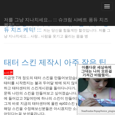
Togg
navi
저를 그냥 지나치세요... ::: 슈크림 샤베트 퐁듀 치즈
저를 그냥 지나치세요... ::: 슈크림 샤베트 퐁
케익! :::
듀 치즈 케익! :::
저는 당신을 힘들게만 할것입니다. 저를 그
저는 당신
냥 지나치세요... 사랑.. 사람을 웃기고 울리는 몹쓸 병
을 힘들게
만 할것입
니다. 저
를 그냥
태터 스킨 제작시 아주 작은 팁
지나치세
요... 사
아름다운 세상속에
랑.. 사람
그대는 나의 모든걸
=서론
가져간 바람둥이..
을 웃기고
지금껏 7개 정도의 태터 스킨을 만들어보았습니다.
울리는 몹
태터를 시작한지는 불과 두어달 밖에 되지 않지만, 처음 태터를 설치
쓸 병
하고 태터센터의 스킨게시판을 돌아다니다가,
LonnieNa
문뜩 나만의 스킨을 만들어보고 싶어졌습니다. 무턱대고 스킨 제작
에 들어갔고 3일여만에 하나의 스킨이 만들어졌습니다.
그게 바로 지금의 태터센터에 올린 ep02스킨 yellowtree 입니다.
해당 스킨을 수정해보신분들은 아시겠지만 소스 정리가 거의 안되
Tag
NearFondue PopupNotice_plugin
Cloud
어있다는걸 보셨을겁니다.