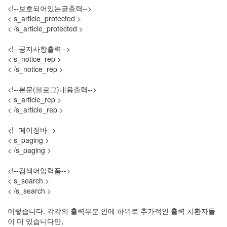
9
<!--보호되어있는글출력-->
월
< s_article_protected >
3
< /s_article_protected >
2005
년
<!--공지사항출력-->
10
< s_notice_rep >
월
< /s_notice_rep >
5
2005
<!--본문(블로그)내용출력-->
년
< s_article_rep >
11
< /s_article_rep >
월
3
<!--페이징바-->
2005
< s_paging >
년
< /s_paging >
12
월
<!--검색어입력폼-->
27
< s_search >
2006
< /s_search >
년
292
이렇습니다. 각각의 출력부분 안에 하위로 추가적인 출력 치환자들
2006
이 더 있습니다만,
년