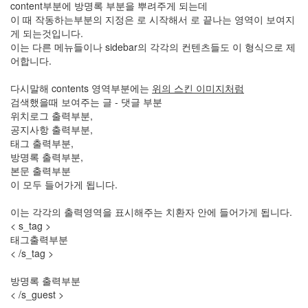
content부분에 방명록 부분을 뿌려주게 되는데
석
이 때 작동하는부분의 지정은 로 시작해서 로 끝나는 영역이 보여지
동
게 되는것입니다.
학
이는 다른 메뉴들이나 sidebar의 각각의 컨텐츠들도 이 형식으로 제
사
어합니다.
그
애
다시말해 contents 영역부분에는
위의 스킨 이미지처럼
벚
검색했을때 보여주는 글 - 댓글 부분
꽃
위치로그 출력부분,
Atomic
공지사항 출력부분,
Kitten
태그 출력부분,
종
방명록 출력부분,
아
본문 출력부분
리
이 모두 들어가게 됩니다.
만
원
버
이는 각각의 출력영역을 표시해주는 치환자 안에 들어가게 됩니다.
스
< s_tag >
태그출력부분
Notices
< /s_tag >
멍
방명록 출력부분
멍
< /s_guest >
이