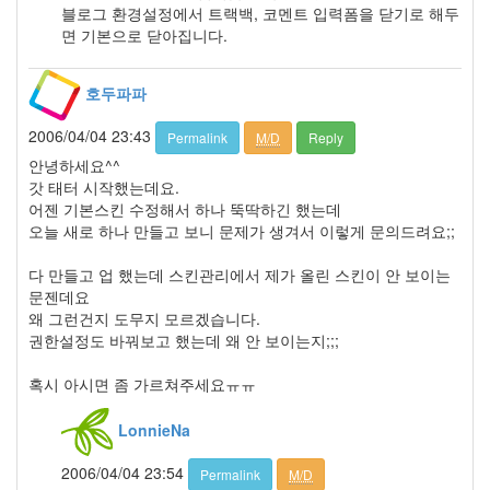
블로그 환경설정에서 트랙백, 코멘트 입력폼을 닫기로 해두
년
면 기본으로 닫아집니다.
2
월
12
호두파파
2007
년
2006/04/04 23:43
Permalink
M/D
Reply
3
안녕하세요^^
월
갓 태터 시작했는데요.
9
어젠 기본스킨 수정해서 하나 뚝딱하긴 했는데
2007
오늘 새로 하나 만들고 보니 문제가 생겨서 이렇게 문의드려요;;
년
4
다 만들고 업 했는데 스킨관리에서 제가 올린 스킨이 안 보이는
월
문젠데요
10
왜 그런건지 도무지 모르겠습니다.
2007
권한설정도 바꿔보고 했는데 왜 안 보이는지;;;
년
5
혹시 아시면 좀 가르쳐주세요ㅠㅠ
월
2
LonnieNa
2007
년
2006/04/04 23:54
6
Permalink
M/D