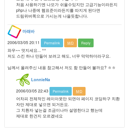
4
처음 사용하기엔 나모가 쉬울수있지만 고급기능이라든지
2009
php나 나중에 웹표준이라든지를 따지게 된다면
년
드림위버쪽으로 가시는게 나을듯합니다.
4
월
2
마래바
2009
년
2006/03/05 20:11
Permalink
M/D
Reply
5
와우~~ 멋지세요... ^^
월
저도 스킨 하나 만들어 보려고 해도, 너무 막막하더라구요.
3
2009
님께서 올려주신 내용 참고해서 저도 함 만들어 볼까요? ㅎㅎ
년
6
LonnieNa
월
1
2006/03/05 22:43
Permalink
M/D
2009
어차피 전체적인 레이아웃만 되면야 페이지 코딩하구 치환
년
자만 제대로 넣으면 되거든요.
7
그 치환자 넣는걸 조금이나마 설명한다고 했는데
월
제대로 한건지 모르겠네요
1
2009
년