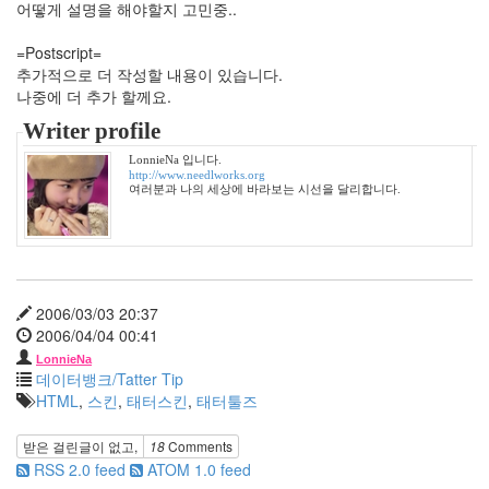
어떻게 설명을 해야할지 고민중..
1
월
=Postscript=
42
추가적으로 더 작성할 내용이 있습니다.
2006
나중에 더 추가 할께요.
년
Writer profile
2
월
LonnieNa 입니다.
45
http://www.needlworks.org
여러분과 나의 세상에 바라보는 시선을 달리합니다.
2006
년
3
월
35
2006
2006/03/03 20:37
년
2006/04/04 00:41
4
LonnieNa
월
데이터뱅크/Tatter Tip
25
HTML
,
스킨
,
태터스킨
,
태터툴즈
2006
년
받은 걸린글이 없고,
18
Comments
5
RSS 2.0 feed
ATOM 1.0 feed
월