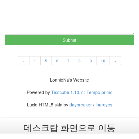
3
2010
년
34
2010
년
Submit
1
월
2
2010
«
1
5
6
7
8
9
10
»
년
2
월
LonnieNa's Website
2
2010
Powered by
Textcube 1.10.7 : Tempo primo
년
3
Lucid HTML5 skin by
daybreaker
/
inureyes
월
0
2010
데스크탑 화면으로 이동
년
4