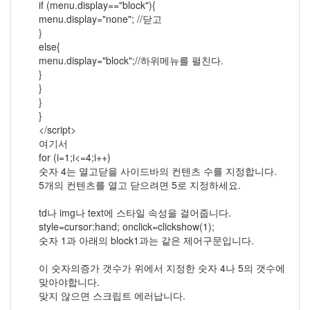
if (menu.display=="block"){
2008
menu.display="none"; //닫고
년
}
3
else{
월
menu.display="block";//하위메뉴를 펼친다.
6
}
2008
}
년
}
4
}
월
</script>
4
여기서
2008
for (i=1;i<=4;i++)
년
숫자 4는 열고닫을 사이드바의 컨텐츠 수를 지정합니다.
5
5개의 컨텐츠를 열고 닫으려면 5로 지정하세요.
월
3
td나 img나 text에 스타일 속성을 걸어줍니다.
2008
style=cursor:hand; onclick=clickshow(1);
년
숫자 1과 아래의 block1과는 같은 제어구문입니다.
6
월
이 숫자의증가 갯수가 위에서 지정한 숫자 4나 5의 갯수에
7
맞아야합니다.
2008
맞지 않으면 스크립트 에러납니다.
년