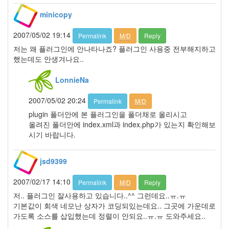
2006
년
minicopy
292
2006
2007/05/02 19:14
Permalink
M/D
Reply
년
저는 왜 플러그인에 안나타나죠? 플러그인 사용중 전부해지하고
1
했는데도 안생겨나요..
월
42
LonnieNa
2006
년
2007/05/02 20:24
Permalink
M/D
2
월
plugin 폴더안에 본 플러그인을 폴더채로 올리시고
45
올려진 폴더안에 index.xml과 index.php가 있는지 확인해보
2006
시기 바랍니다.
년
3
jsd9399
월
35
2007/02/17 14:10
Permalink
M/D
Reply
2006
저.. 플러그인 잘사용하고 있습니다..^^ 그런데요..ㅠ.ㅠ
년
기본값이 회색 네모난 상자가 코딩되있는데요.. 그곳에 가운데로
4
가도록 소스를 삽입했는데 정렬이 안되요..ㅠ.ㅠ 도와주세요..
월
25