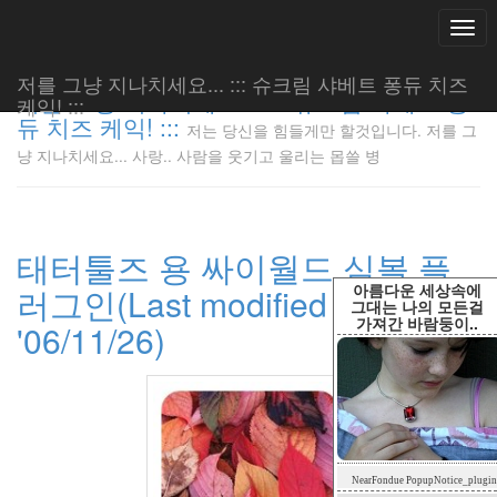
Togg
navi
저를 그냥 지나치세요... ::: 슈크림 샤베트 퐁듀 치즈
저를 그냥 지나치세요... ::: 슈크림 샤베트 퐁
케익! :::
듀 치즈 케익! :::
저는 당신을 힘들게만 할것입니다. 저를 그
저는 당신
냥 지나치세요... 사랑.. 사람을 웃기고 울리는 몹쓸 병
을 힘들게
만 할것입
니다. 저
를 그냥
태터툴즈 용 싸이월드 심볼 플
지나치세
요... 사
아름다운 세상속에
러그인(Last modified
랑.. 사람
그대는 나의 모든걸
가져간 바람둥이..
을 웃기고
'06/11/26)
울리는 몹
쓸 병
LonnieNa
Tag
NearFondue PopupNotice_plugin
Cloud