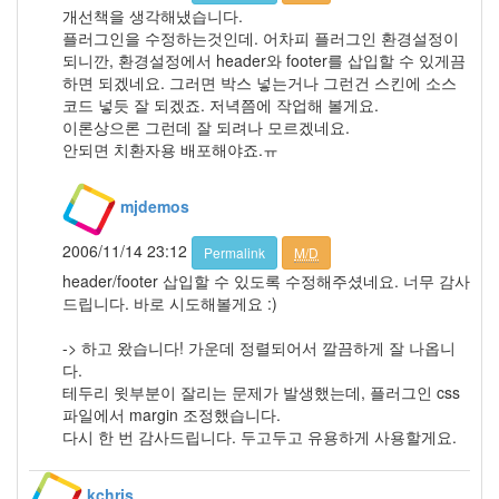
10
개선책을 생각해냈습니다.
2011
플러그인을 수정하는것인데. 어차피 플러그인 환경설정이
년
되니깐, 환경설정에서 header와 footer를 삽입할 수 있게끔
48
하면 되겠네요. 그러면 박스 넣는거나 그런건 스킨에 소스
2011
코드 넣듯 잘 되겠죠. 저녁쯤에 작업해 볼게요.
년
이론상으론 그런데 잘 되려나 모르겠네요.
1
안되면 치환자용 배포해야죠.ㅠ
월
10
mjdemos
2011
년
2006/11/14 23:12
Permalink
M/D
2
월
header/footer 삽입할 수 있도록 수정해주셨네요. 너무 감사
7
드립니다. 바로 시도해볼게요 :)
2011
년
-> 하고 왔습니다! 가운데 정렬되어서 깔끔하게 잘 나옵니
3
다.
월
테두리 윗부분이 잘리는 문제가 발생했는데, 플러그인 css
4
파일에서 margin 조정했습니다.
2011
다시 한 번 감사드립니다. 두고두고 유용하게 사용할게요.
년
4
kchris