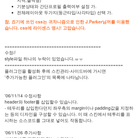
지역,혈액형)
Notices
기분상태와 간단프로필 출력여부 설정 가.
전체레이아웃 두가지(둥근타입/사각타입) 선택 가.
멍
멍
참, 죠기에 쓰인 css는 귀차니즘으로 인한 J.Parker님꺼를 이용했
이
습니다. css에 라이센스 명시! 고맙습니다.
들
의
우
=======================================
정
수정//
By
style파일 하나의 누락이 있었습니다.ㅠㅜ
LonnieNa
================================================
플러그인을 활성화 후에 스킨관리-사이드바에 가시면
나
'추가가능한 플러그인'의 목록에 나타납니다.
랑
똑
같
'06/11/14 수정사항
이
header와 footer를 삽입할수 있습니다.
닮
- 테두리를 삽입한다던지 좌우측의 margin이나 padding값을 지정하
은
는 등의 디자인을 구성할 수 있습니다. 이 때 스킨에서 테투리를 표
딸
시하는 소스코드를 그대로 넣어도 작동합니다.
By
LonnieNa
'06/11/26 추가사항