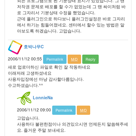
되는 프로그램으로 된 기분상태 표시가 있었답니다. 그 땐
년
저작권 문제로 배포를 할 수가 없었는데 그 땐 싸이처럼 바
6
로 그자리서 기분상태 수정을 했었습니다.
월
근데 플러그인으로 하다보니 플러그인설정은 바로 그자리
0
에서 하기는 힘들어졌네요. 센터에서 할수 있는 방법은 알
2012
아보도록 하겠습니다. 고맙습니다.
년
7
호박나무C
월
1
2006/11/12 00:55
Permalink
M/D
Reply
2012
년
새로 업로더하신 파일로 확인 잘 작동하네요
8
이래저래 고생하셨네요
월
사용자입장에선 마냥 감사할다름입니다.
0
수고하셨습니다.^^
2012
년
LonnieNa
9
월
2006/11/12 09:00
Permalink
M/D
0
고맙습니다.
2019
사용하다 불편한점이나 의견있으시면 언제든지 말씀해주세
년
요. 즐거운 주말 보내세요.
1