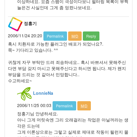
이상하네요. 요즘 스팸이 극성이다보니 필터링 목록이 부쩍
년
늘은건 사실인데 그게 좀 엉켰나보네요.
11
월
정홍기
1
2008
2006/11/24 20:20
년
Permalink
M/D
Reply
12
혹시 치환자로 가능한 플러그인 배포가 되었나요?.
월
쭉~ 기다리고 있습니다. ^^
7
2009
귀찮게 자꾸 부탁만 드려 죄송하네요.. 혹시 바쁘셔서 못해주신
년
다면 부담 갖지 마시고 못해주신다고 하시면 됩니다. 제가 왠지
31
부담을 드리는 것 같아서 민망합니다..
2009
수고하세요~
년
1
LonnieNa
월
4
2006/11/25 00:03
Permalink
M/D
2009
정홍기님 안녕하세요.
년
아니 그게 머릿속엔 그리 오래걸리는 작업은 아닐꺼라는 생
2
각은 드는데
월
그게 이론상으로는 그렇고 실제로 제대로 작동이 될런지 몰
2