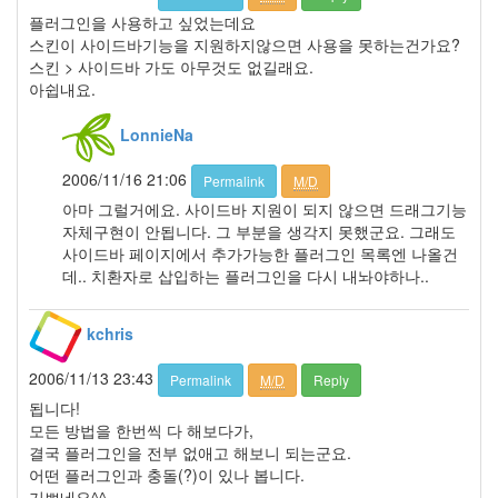
2009
플러그인을 사용하고 싶었는데요
년
스킨이 사이드바기능을 지원하지않으면 사용을 못하는건가요?
12
스킨 > 사이드바 가도 아무것도 없길래요.
월
아쉽내요.
3
2010
LonnieNa
년
34
2006/11/16 21:06
Permalink
M/D
2010
아마 그럴거에요. 사이드바 지원이 되지 않으면 드래그기능
년
자체구현이 안됩니다. 그 부분을 생각지 못했군요. 그래도
1
사이드바 페이지에서 추가가능한 플러그인 목록엔 나올건
월
데.. 치환자로 삽입하는 플러그인을 다시 내놔야하나..
2
2010
년
kchris
2
월
2006/11/13 23:43
Permalink
M/D
Reply
2
됩니다!
2010
모든 방법을 한번씩 다 해보다가,
년
결국 플러그인을 전부 없애고 해보니 되는군요.
3
어떤 플러그인과 충돌(?)이 있나 봅니다.
월
기쁘네요^^