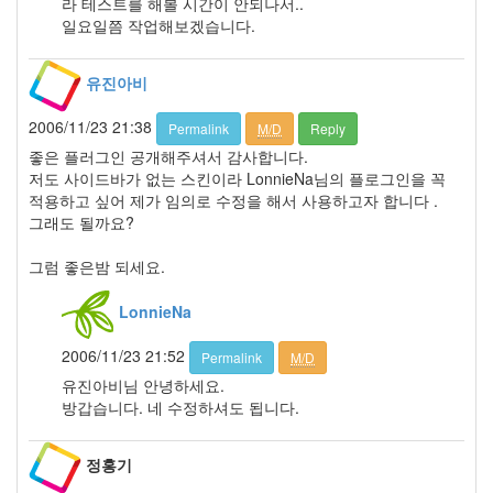
라 테스트를 해볼 시간이 안되나서..
2009
일요일쯤 작업해보겠습니다.
년
3
월
유진아비
4
2009
2006/11/23 21:38
Permalink
M/D
Reply
년
좋은 플러그인 공개해주셔서 감사합니다.
4
저도 사이드바가 없는 스킨이라 LonnieNa님의 플로그인을 꼭
월
적용하고 싶어 제가 임의로 수정을 해서 사용하고자 합니다 .
2
그래도 될까요?
2009
년
그럼 좋은밤 되세요.
5
월
LonnieNa
3
2009
2006/11/23 21:52
Permalink
M/D
년
유진아비님 안녕하세요.
6
방갑습니다. 네 수정하셔도 됩니다.
월
1
2009
정홍기
년