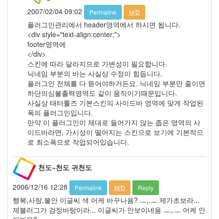
9
2007/02/04 09:02
Permalink
M/D
월
17
플러그인관리에서 header영역에서 하시면 됩니다.
2006
<div style="text-align:center;">
년
footer영역에
10
</div>
월
스킨에 따라 달라지므로 가변성이 필요합니다.
22
닉네임 부분의 바는 사실상 수정이 힘듭니다.
2006
플러그인 전체를 다 뜯어야하거든요. 닉네임 부분만 줄이면
년
하단의심볼출력영역도 같이 움직이기때문입니다.
11
사실상 태터툴즈 기본스킨의 사이드바 영역에 맞게 작업된
월
폭의 플러그인입니다.
23
만약 이 플러그인이 제대로 들어가지 않는 좁은 영역의 사
2006
이드바라면, 가시성이 떨어지는 스킨으로 보기에 기본적으
년
로 최소폭으로 작업되어있습니다.
12
월
천도~천도 귀천도
14
2007
2006/12/16 12:28
Permalink
M/D
Reply
년
83
행복,사랑,불안 이글씨 색 어케 바꾸나욤? ㅡ,.ㅡ 제가초보라...
2007
제블러그가 검정바탕이라... 이글씨가 안보이네욤 ㅡ,.ㅡ 어케 안
년