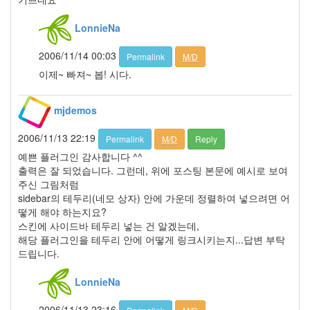
0
2010
LonnieNa
년
4
2006/11/14 00:03
Permalink
M/D
월
0
이제~ 빠져~ 봅! 시다.
2010
년
mjdemos
5
월
2006/11/13 22:19
Permalink
M/D
Reply
3
예쁜 플러그인 감사합니다 ^^
2010
출력은 잘 되었습니다. 그런데, 위에 포스팅 본문에 예시로 보여
년
주신 그림처럼
6
sidebar의 테두리(네모 상자) 안에 가운데 정렬하여 넣으려면 어
월
떻게 해야 하는지요?
2
스킨에 사이드바 테두리 넣는 건 알겠는데,
2010
해당 플러그인을 테두리 안에 어떻게 링크시키는지...답변 부탁
년
드립니다.
7
월
3
LonnieNa
2010
년
2006/11/13 23:16