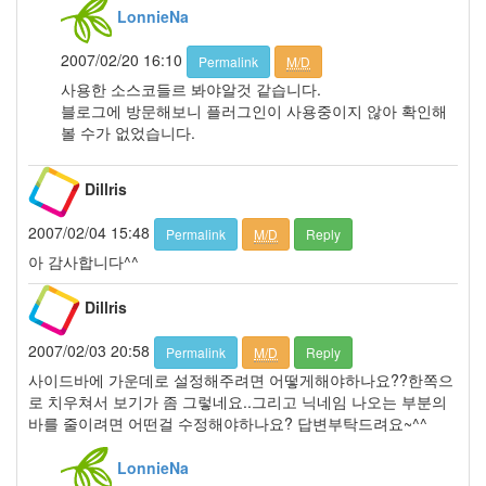
2006
LonnieNa
년
5
2007/02/20 16:10
Permalink
M/D
월
사용한 소스코들르 봐야알것 같습니다.
21
블로그에 방문해보니 플러그인이 사용중이지 않아 확인해
2006
볼 수가 없었습니다.
년
6
월
Dillris
1
2007/02/04 15:48
2006
Permalink
M/D
Reply
년
아 감사합니다^^
7
월
Dillris
21
2006
2007/02/03 20:58
Permalink
M/D
Reply
년
사이드바에 가운데로 설정해주려면 어떻게해야하나요??한쪽으
8
로 치우쳐서 보기가 좀 그렇네요..그리고 닉네임 나오는 부분의
월
바를 줄이려면 어떤걸 수정해야하나요? 답변부탁드려요~^^
26
2006
LonnieNa
년