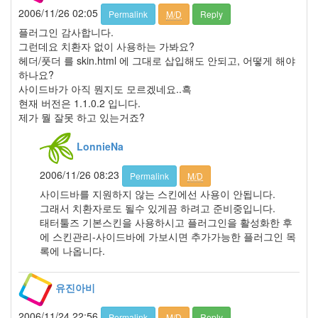
년
2006/11/26 02:05
Permalink
M/D
Reply
2
플러그인 감사합니다.
월
그런데요 치환자 없이 사용하는 가봐요?
7
헤더/풋더 를 skin.html 에 그대로 삽입해도 안되고, 어떻게 해야
2008
하나요?
년
사이드바가 아직 뭔지도 모르겠네요..흑
3
현재 버전은 1.1.0.2 입니다.
월
제가 뭘 잘못 하고 있는거죠?
6
2008
LonnieNa
년
4
2006/11/26 08:23
Permalink
M/D
월
사이드바를 지원하지 않는 스킨에선 사용이 안됩니다.
4
그래서 치환자로도 될수 있게끔 하려고 준비중입니다.
2008
태터툴즈 기본스킨을 사용하시고 플러그인을 활성화한 후
년
에 스킨관리-사이드바에 가보시면 추가가능한 플러그인 목
5
록에 나옵니다.
월
3
2008
유진아비
년
6
2006/11/24 22:56
Permalink
M/D
Reply