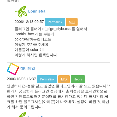
될까욤?
1
월
LonnieNa
14
2007
2006/12/18 09:57
Permalink
M/D
년
플러그인 폴더에 nf_sign_style.css 를 열어서
2
.profile_box 라는 부분에
월
color:#원하는컬러코드;
12
이렇게 추가해주세요.
2007
예를들어 color:#fff;
년
이렇게 하시면 흰색입니다.
3
월
9
매니테일
2007
년
2006/12/06 16:37
Permalink
M/D
Reply
4
안녕하세요~정말 달고 싶었던 플러그인이라 잘 쓰고 있습니다^^
월
한가지 궁금한게 플러그인 설정에서 출력설정을 표시안함으로
10
하면 간단프로필과 기분상태를 표시한다고 했는데 표시안함 체
2007
크를 하면 블로그사인(아이콘)이 나오네요. 설정이 바뀐 것 아닌
년
가 해서 문의드립니다.
5
월