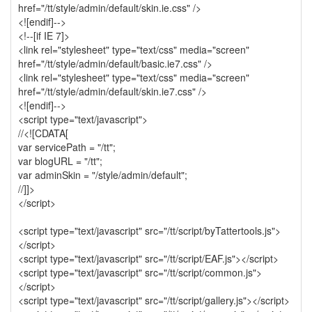
22
href="/tt/style/admin/default/skin.ie.css" />
나
<![endif]-->
를
<!--[if IE 7]>
울
<link rel="stylesheet" type="text/css" media="screen"
리
href="/tt/style/admin/default/basic.ie7.css" />
는
<link rel="stylesheet" type="text/css" media="screen"
음
href="/tt/style/admin/default/skin.ie7.css" />
악
<![endif]-->
41
<script type="text/javascript">
스
//<![CDATA[
크
var servicePath = "/tt";
랩
var blogURL = "/tt";
21
var adminSkin = "/style/admin/default";
그
//]]>
외
</script>
2
데
<script type="text/javascript" src="/tt/script/byTattertools.js">
이
</script>
터
<script type="text/javascript" src="/tt/script/EAF.js"></script>
뱅
<script type="text/javascript" src="/tt/script/common.js">
크
</script>
37
<script type="text/javascript" src="/tt/script/gallery.js"></script>
Design