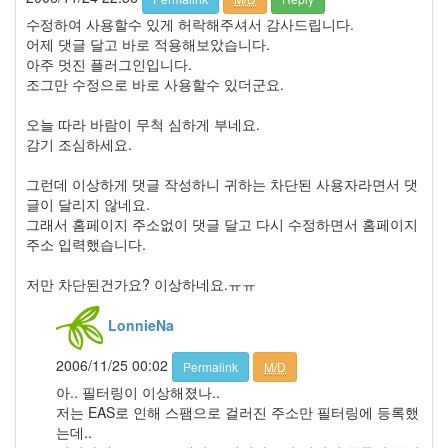
월
수정하여 사용할수 있게 허락해주셔서 감사드립니다.
7
어제 댓글 달고 바로 적용해보았습니다.
2008
아주 멋진 플러그인입니다.
년
조그만 수정으로 바로 사용할수 있더군요.
7
월
오늘 따라 바람이 무척 심하게 부네요.
3
감기 조심하세요.
2008
년
그런데 이상하게 댓글 작성하니 귀하는 차단된 사용자라면서 댓
8
글이 달리지 않네요.
월
그래서 홈페이지 주소없이 댓글 달고 다시 수정하면서 홈페이지
2
주소 입력했습니다.
2008
년
저만 차단된건가요? 이상하네요.ㅠㅠ
9
월
LonnieNa
2
2008
2006/11/25 00:02
년
Permalink
M/D
10
아.. 필터링이 이상해졌나..
월
저는 EAS로 인해 스팸으로 걸러진 주소만 필터링에 등록했
3
는데..
2008