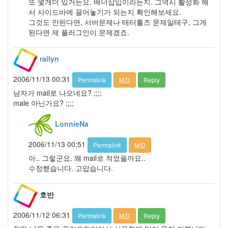
또 몇개더 있거든요. 배너삽입이라든지. 그역시 활성화 해
년
서 사이드바에 끌어놓기가 되는지 확인해보세요.
9
그것도 안된다면, 서버문제나 태터툴즈 문제일테구, 그게
월
된다면 제 플러그인이 문제겠죠.
1
2011
년
railyn
10
월
2006/11/13 00:31
Permalink
M/D
Reply
3
남자가 mail로 나오네요? ;;;;
2011
male 아닌가요? ;;;;
년
11
LonnieNa
월
3
2006/11/13 00:51
Permalink
M/D
2011
아.. 그렇군요. 왜 mail로 적었을까요..
년
수정했습니다. 고맙습니다.
12
월
3
호반
2012
년
2006/11/12 06:31
Permalink
M/D
Reply
1