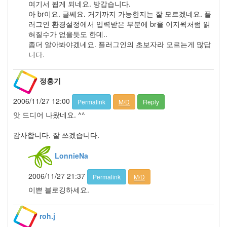
년
여기서 뵙게 되네요. 방갑습니다.
10
아 br이요. 글쎄요. 거기까지 가능한지는 잘 모르겠네요. 플
월
러그인 환경설정에서 입력받은 부분에 br을 이지윅처럼 읽
5
혀질수가 없을듯도 한데..
2007
좀더 알아봐야겠네요. 플러그인의 초보자라 모르는게 많답
년
니다.
11
월
정홍기
6
2007
2006/11/27 12:00
Permalink
M/D
Reply
년
12
앗 드디어 나왔네요. ^^
월
3
감사합니다. 잘 쓰겠습니다.
2008
년
LonnieNa
51
2008
2006/11/27 21:37
Permalink
M/D
년
이쁜 블로깅하세요.
1
월
6
roh.j
2008