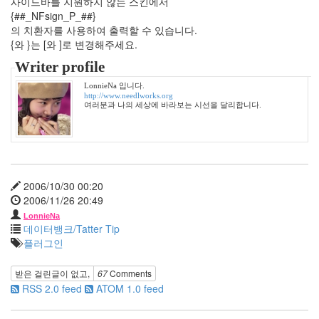
사이드바를 지원하지 않는 스킨에서
사
{##_NFsign_P_##}
랑
의 치환자를 사용하여 출력할 수 있습니다.
의
{와 }는 [와 ]로 변경해주세요.
조
Writer profile
건
By
LonnieNa 입니다.
LonnieNa
http://www.needlworks.org
여러분과 나의 세상에 바라보는 시선을 달리합니다.
Find!
Categories
2006/10/30 00:20
전
2006/11/26 20:49
체
1002
LonnieNa
데이터뱅크/Tatter Tip
2004
플러그인
년
48
받은 걸린글이 없고,
67
Comments
2004
RSS 2.0 feed
ATOM 1.0 feed
년
7
월