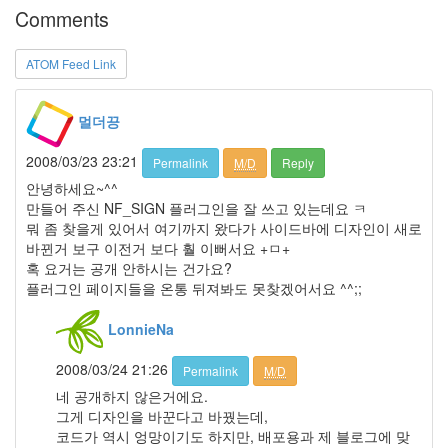
Comments
14
2004
년
ATOM Feed Link
8
월
34
멀더끙
2005
년
2008/03/23 23:21
Permalink
M/D
Reply
44
안녕하세요~^^
2005
만들어 주신 NF_SIGN 플러그인을 잘 쓰고 있는데요 ㅋ
년
뭐 좀 찾을게 있어서 여기까지 왔다가 사이드바에 디자인이 새로
6
바뀐거 보구 이전거 보다 훨 이뻐서요 +ㅁ+
월
혹 요거는 공개 안하시는 건가요?
1
플러그인 페이지들을 온통 뒤져봐도 못찾겠어서요 ^^;;
2005
년
LonnieNa
7
월
2008/03/24 21:26
Permalink
M/D
4
네 공개하지 않은거에요.
2005
그게 디자인을 바꾼다고 바꿨는데,
년
코드가 역시 엉망이기도 하지만, 배포용과 제 블로그에 맞
8