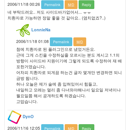
7
2006/11/18 00:26
Permalink
M/D
Reply
월
네 부탁드려요.. 저도 사이드바가없어서... ㅠㅠ
1
치환자로 가능하면 정말 좋을 것 같아요.. (염치없죠?..)
2009
년
8
LonnieNa
월
2006/11/18 01:08
3
Permalink
M/D
2009
첨에 치환자로 된 플러그인으로 냈었거든요.
년
근데 그게 스킨을 수정하실줄 모르시는 분도 계시고 1.1의
9
방향이 사이드바 지원이기에 그렇게 되도록 수정하여 재 배
월
포한거였습니다.
3
어차피 치환자로 되게끔 하는건 글자 몇개만 변경하면 되니
2009
금방 됩니다.
년
허나 오늘은 제가 술에 좀 입혀있어서 힘들고,
10
내일하고 모레는 멀리 좀 다녀와야해나서 일요일 저녁이나
월
월요일쯤 해서 공개하도록 하겠습니다.
1
고맙습니다.
2009
년
DynO
11
월
2006/11/16 12:05
4
Permalink
M/D
Reply