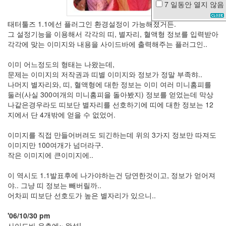
7 일동안
열지 않음
봄
비
태터툴즈 1.1에선 플러그인 환경설정이 가능해졌거든.
엘
그 설정기능을 이용해서 각각의 띠, 별자리, 혈액형 정보를 입력받아
리
각각에 맞는 이미지와 내용을 사이드바에 출력해주는 플러그인..
엇
궁
이미 어느정도의 형태는 나왔는데,
시
렁
문제는 이미지의 저작권과 띠별 이미지와 정보가 정말 부족햐..
나머지 별자리와, 띠, 혈액형에 대한 정보는 이미 여러 미니홈피를
박
둘러(사실 300여개의 미니홈피을 돌아봤지) 정보를 얻었는데 막상
신
나같은경우라도 띠보단 별자리를 선호하기에 띠에 대한 정보는 12
혜
지에서 단 4개밖에 얻을 수 없었어.
캠
핑
이미지를 직접 만들어버려도 되긴하는데 위의 3가지 정보만 따져도
기
이미지만 100여개가 넘더라구.
계
치
작은 이미지에 큰이미지에..
무
더
이 역시도 1.1발표후에 나가야하는건 당연한것이고, 정보가 얻어져
위
야.. 그냥 띠 정보는 빼버릴까..
머
어차피 띠보단 선호도가 높은 별자리가 있으니..
라
이
'06/10/30 pm
어
캐
사이드바 우측에~ 완성!.