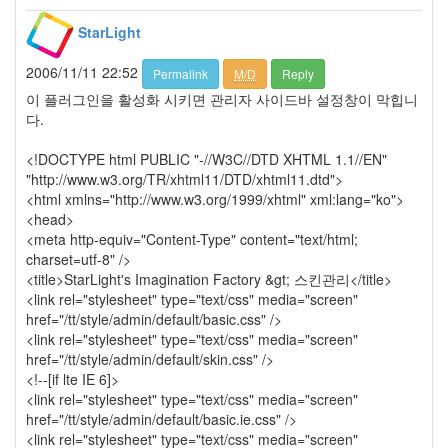
2020
년
StarLight
2
2021
2006/11/11 22:52
Permalink
M/D
Reply
년
이 플러그인을 활성화 시키면 관리자 사이드바 설정창이 막힙니
8
다.
느
낌
<!DOCTYPE html PUBLIC "-//W3C//DTD XHTML 1.1//EN"
88
"http://www.w3.org/TR/xhtml11/DTD/xhtml11.dtd">
원
<html xmlns="http://www.w3.org/1999/xhtml" xml:lang="ko">
하
<head>
고
<meta http-equiv="Content-Type" content="text/html;
원
charset=utf-8" />
하
<title>StarLight's Imagination Factory &gt; 스킨관리</title>
는
<link rel="stylesheet" type="text/css" media="screen"
2
href="/tt/style/admin/default/basic.css" />
시
<link rel="stylesheet" type="text/css" media="screen"
네
href="/tt/style/admin/default/skin.css" />
마
<!--[if lte IE 6]>
스
<link rel="stylesheet" type="text/css" media="screen"
토
href="/tt/style/admin/default/basic.ie.css" />
리
<link rel="stylesheet" type="text/css" media="screen"