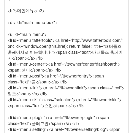
215
여
<h2>메인메뉴</h2>
행
14
<div id="main-menu-box">
풍
경
<ul id="main-menu">
13
<li id="menu-tattertools"><a href="http://www.tattertools.com/"
우
onclick="window.open(this.href); return false;" title="태터툴즈
리
홈페이지로 이동합니다."><span class="text">태터툴즈 홈페이
네
지</span></a></li>
습
<li id="menu-center"><a href="/tt/owner/center/dashboard">
관
<span>센터</span></a></li>
4
<li id="menu-post"><a href="/tt/owner/entry"><span
쫄
class="text">글</span></a></li>
랑
<li id="menu-link"><a href="/tt/owner/link"><span class="text">
이
링크</span></a></li>
똥
<li id="menu-skin" class="selected"><a href="/tt/owner/skin">
글
<span class="text">스킨</span></a></li>
이
15
<li id="menu-plugin"><a href="/tt/owner/plugin"><span
차
class="text">플러그인</span></a></li>
차
<li id="menu-setting"><a href="/tt/owner/setting/blog"><span
망