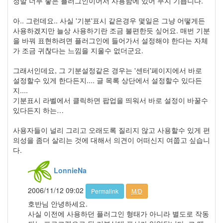
정말 너무 좋은 플러그인이어서 사용함에 있어 무지 기쁩니다.
월
3
아.. 그런데요.. 사실 '기분'표시 같은경우 몇일은 그냥 어떻게든
2012
사용하겠지만 늘상 사용하기란 조금 불편한듯 싶어요. 매번 기분
년
을 바꿔 표현하려면 플러그인에 들어가서 설정해야 한다는 자체
2
가 조금 귀찮다는 느낌을 지울수 없더군요.
월
1
그래서인데요, 그 기분설정같은 경우는 '센터'페이지에서 바로
2012
설정할수 있게 한다든지.... 글 목록 상단에서 설정할수 있다든
년
지....
3
기분표시 라벨에서 클릭하면 팝업을 띄워서 바로 설정이 바꿀수
월
있다든지 하는…
1
2012
사용자들이 널리 그리고 오래도록 질리지 않고 사용할수 있게 편
년
의성을 좀더 살리는 것에 대해서 의견이 어떠신지 여쭙고 싶습니
4
다.
월
1
LonnieNa
2012
년
2006/11/12 09:02
Permalink
M/D
5
월
호반님 안녕하세요.
0
사실 이전에 사용하던 플러그인 형태가 아니라 별도로 작동
2012