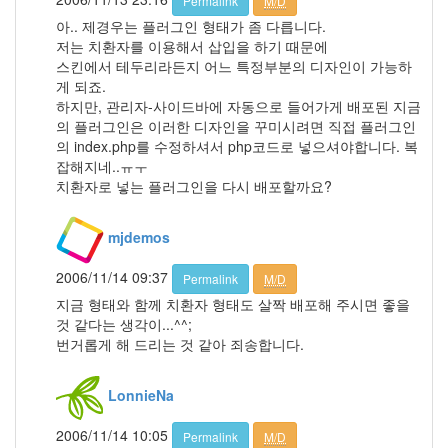
Permalink
M/D
8
아.. 제경우는 플러그인 형태가 좀 다릅니다.
월
저는 치환자를 이용해서 삽입을 하기 때문에
0
스킨에서 테두리라든지 어느 특정부분의 디자인이 가능하
2010
게 되죠.
년
하지만, 관리자-사이드바에 자동으로 들어가게 배포된 지금
9
의 플러그인은 이러한 디자인을 꾸미시려면 직접 플러그인
월
의 index.php를 수정하셔서 php코드로 넣으셔야합니다. 복
4
잡해지네..ㅠㅜ
2010
치환자로 넣는 플러그인을 다시 배포할까요?
년
10
mjdemos
월
3
2006/11/14 09:37
2010
Permalink
M/D
년
지금 형태와 함께 치환자 형태도 살짝 배포해 주시면 좋을
11
것 같다는 생각이...^^;
월
번거롭게 해 드리는 것 같아 죄송합니다.
5
2010
LonnieNa
년
12
2006/11/14 10:05
Permalink
M/D
월