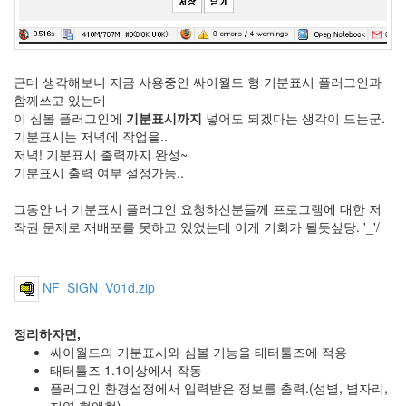
아
이
패
드
한
근데 생각해보니 지금 사용중인 싸이월드 형 기분표시 플러그인과
예
함께쓰고 있는데
슬
이 심볼 플러그인에
기분표시까지
넣어도 되겠다는 생각이 드는군.
Javascript
기분표시는 저녁에 작업을..
삼
저녁! 기분표시 출력까지 완성~
성
기분표시 출력 여부 설정가능..
심
청
그동안 내 기분표시 플러그인 요청하신분들께 프로그램에 대한 저
이
작권 문제로 재배포를 못하고 있었는데 이게 기회가 될듯싶당. '_'/
vista
이
은
NF_SIGN_V01d.zip
진
봄
의
정리하자면,
왈
싸이월드의 기분표시와 심볼 기능을 태터툴즈에 적용
츠
태터툴즈 1.1이상에서 작동
플러그인 환경설정에서 입력받은 정보를 출력.(성별, 별자리,