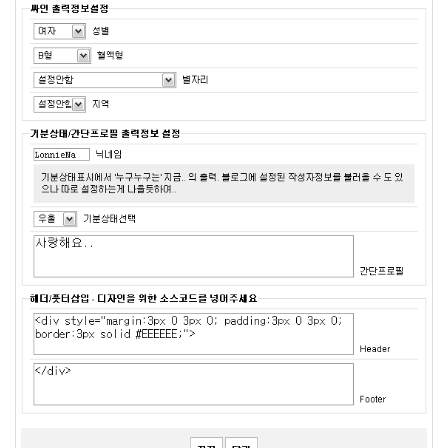
날
광
식
이
동
생
광
태
CPU
일
찍
자
고
채
리
나
광
고
중
독
임
정
은