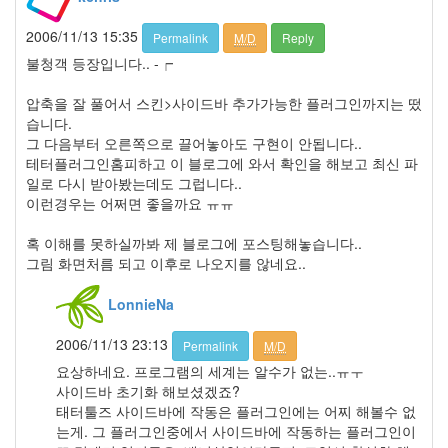
월
6
2006/11/13 15:35
Permalink
M/D
Reply
2011
년
불청객 등장입니다.. -┍
5
월
압축을 잘 풀어서 스킨>사이드바 추가가능한 플러그인까지는 떴
2
습니다.
2011
그 다음부터 오른쪽으로 끌어놓아도 구현이 안됩니다..
년
테터플러그인홈피하고 이 블로그에 와서 확인을 해보고 최신 파
6
일로 다시 받아봤는데도 그럽니다..
월
이런경우는 어쩌면 좋을까요 ㅠㅠ
3
2011
혹 이해를 못하실까봐 제 블로그에 포스팅해놓습니다..
년
그림 화면처름 되고 이후로 나오지를 않네요..
7
월
LonnieNa
5
2011
2006/11/13 23:13
Permalink
M/D
년
요상하네요. 프로그램의 세계는 알수가 없는..ㅠㅜ
8
사이드바 초기화 해보셨겠죠?
월
태터툴즈 사이드바에 작동은 플러그인에는 어찌 해볼수 없
1
는게. 그 플러그인중에서 사이드바에 작동하는 플러그인이
2011