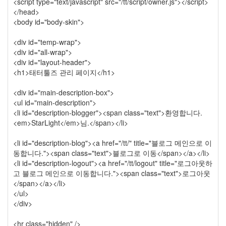
<script type="text/javascript" src="/tt/script/owner.js"></script>
0
</head>
Tatter
<body id="body-skin">
Skin
10
<div id="temp-wrap">
Web
<div id="all-wrap">
10
<div id="layout-header">
Apple
<h1>태터툴즈 관리 페이지</h1>
1
Tatter
<div id="main-description-box">
Tip
<ul id="main-description">
10
<li id="description-blogger"><span class="text">환영합니다.
Life/Food
<em>StarLight</em>님.</span></li>
3
etc
<li id="description-blog"><a href="/tt/" title="블로그 메인으로 이
2
동합니다."><span class="text">블로그로 이동</span></a></li>
web
<li id="description-logout"><a href="/tt/logout" title="로그아웃하
clips
고 블로그 메인으로 이동합니다."><span class="text">로그아웃
1
</span></a></li>
포
</ul>
토
</div>
앨
범
<hr class="hidden" />