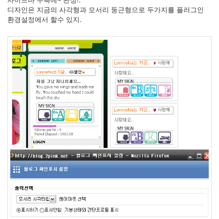
리
디자인은 지금의 사각형과 모서리 둥근형으로 두가지를 플러그인
당
환경설정에서 할수 있지.
첨
결
초
보
은
겨
울
바
다
봉
태
규
고
양
이
벙
개
어
느
멋
진