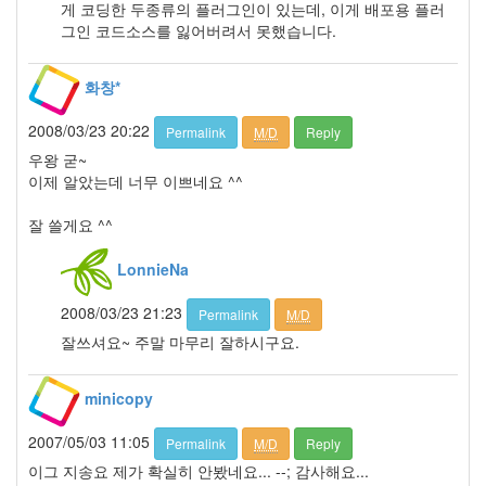
게 코딩한 두종류의 플러그인이 있는데, 이게 배포용 플러
월
그인 코드소스를 잃어버려서 못했습니다.
1
2005
년
화창*
9
월
2008/03/23 20:22
Permalink
M/D
Reply
3
우왕 굳~
2005
이제 알았는데 너무 이쁘네요 ^^
년
10
잘 쓸게요 ^^
월
5
LonnieNa
2005
년
2008/03/23 21:23
11
Permalink
M/D
월
잘쓰셔요~ 주말 마무리 잘하시구요.
3
2005
minicopy
년
12
2007/05/03 11:05
Permalink
M/D
Reply
월
27
이그 지송요 제가 확실히 안봤네요... --; 감사해요...