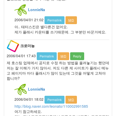
윤
발
LonnieNa
2006/04/01 21:02
Notices
Permalink
M/D
아.. 태터스킨은 별다른건 없어요.
멍
제가 플래시 카운터를 쓰기때문에. 그 부분만 바꾼거에요.
멍
이
크로마뇽
들
의
2006/04/01 17:43
우
Permalink
M/D
Reply
정
제 호스팅 업체에서 공지로 수정 하는 방법을 올려놓기는 했던데
By
저는 잘 이해가 가지 않아서. 저도 다른 제 사이트가 플래시 메뉴
LonnieNa
고 페이지마 마다 플래시가 많이 있는데 그것을 어떻게 고쳐야
합니까?
나
랑
LonnieNa
똑
같
2006/04/01 18:02
Permalink
M/D
이
http://blog.naver.com/leonato/110002991585
닮
여기 참고하세요.
은