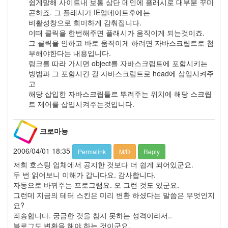
쉽게말해 사이트내 보통 상단 메인에 플래시로 대부분 꾸미
첫
곤하죠. 그 플래시가 IE업데이트후에는
인
비활성창으로 희미하게 감춰집니다.
상
이때 클릭을 한번해주면 플래시가 움직이게 되는것이죠.
찬
그 클릭을 안하고 바로 움직이게 하려면 자바스크립트로 첨
란
부해야한다는 내용입니다.
한
링크를 따라 가시면 object를 자바스크립트에 포함시키는
유
방법과 그 포함시킨 걸 자바스크립트로 head에 삽입시켜주
산
고
고
해당 삽입한 자바스크립틀르 뿌려주는 위치에 해당 스크립
현
트 제어를 삽입시켜주는것입니다.
정
책
크로마뇽
다
음
2006/04/01 18:35
Permalink
M/D
Reply
스
팸
저희 호스팅 업체에서 공지한 것보다 더 쉽게 되어있군요.
트
두 번 읽어보니 이해가 갑니다요. 감사합니다.
랙
자동으로 바꿔주는 프로그램요. 오 그런 것도 있군요.
백
그런데 지금의 테터 스킨은 미리 변환 하셨다는 말씀은 무엇인지
황
요?
후
죄송합니다. 궁금한 것을 참지 못하는 성격이라서..
화
블로그도 변환을 해야 하는 것이군요.
주