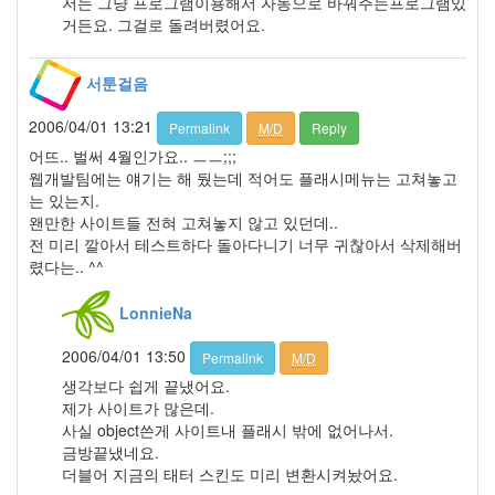
저는 그냥 프로그램이용해서 자동으로 바꿔주는프로그램있
딸
거든요. 그걸로 돌려버렸어요.
By
LonnieNa
서툰걸음
사
랑
2006/04/01 13:21
Permalink
M/D
Reply
의
어뜨.. 벌써 4월인가요.. ㅡㅡ;;;
조
웹개발팀에는 얘기는 해 뒀는데 적어도 플래시메뉴는 고쳐놓고
건
는 있는지.
By
왠만한 사이트들 전혀 고쳐놓지 않고 있던데..
LonnieNa
전 미리 깔아서 테스트하다 돌아다니기 너무 귀찮아서 삭제해버
렸다는.. ^^
Find!
LonnieNa
Categories
2006/04/01 13:50
Permalink
M/D
전
생각보다 쉽게 끝냈어요.
체
제가 사이트가 많은데.
1002
사실 object쓴게 사이트내 플래시 밖에 없어나서.
2004
금방끝냈네요.
년
더블어 지금의 태터 스킨도 미리 변환시켜놨어요.
48