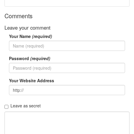
2004
년
Comments
7
월
Leave your comment
14
2004
Your Name
(required)
년
8
월
34
Password
(required)
2005
년
44
Your Website Address
2005
년
6
월
1
Leave as secret
2005
년
7
월