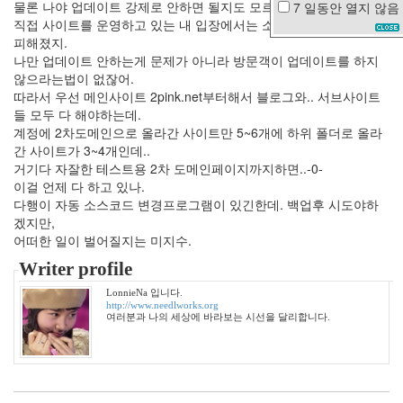
물론 나야 업데이트 강제로 안하면 될지도 모르겠지만,
7 일동안
열지 않음
여
직접 사이트를 운영하고 있는 내 입장에서는 소스코드 변경이 불가
자
피해졌지.
친
나만 업데이트 안하는게 문제가 아니라 방문객이 업데이트를 하지
구
않으라는법이 없잖어.
칵
따라서 우선 메인사이트 2pink.net부터해서 블로그와.. 서브사이트
테
일
들 모두 다 해야하는데.
파
계정에 2차도메인으로 올라간 사이트만 5~6개에 하위 폴더로 올라
티
간 사이트가 3~4개인데..
소
거기다 자잘한 테스트용 2차 도메인페이지까지하면..-0-
나
이걸 언제 다 하고 있나.
기
다행이 자동 소스코드 변경프로그램이 있긴한데. 백업후 시도야하
추
겠지만,
억
어떠한 일이 벌어질지는 미지수.
박
용
Writer profile
우
LonnieNa 입니다.
과
http://www.needlworks.org
거
여러분과 나의 세상에 바라보는 시선을 달리합니다.
갓
핑
거
다
코