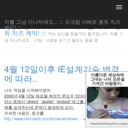
Togg
navi
저를 그냥 지나치세요... ::: 슈크림 샤베트 퐁듀 치즈
저를 그냥 지나치세요... ::: 슈크림 샤베트 퐁
케익! :::
듀 치즈 케익! :::
저는 당신을 힘들게만 할것입니다. 저를 그
저는 당신
냥 지나치세요... 사랑.. 사람을 웃기고 울리는 몹쓸 병
을 힘들게
만 할것입
니다. 저
를 그냥
4월 12일이후 IE설계기술 변경
지나치세
요... 사
아름다운 세상속에
에 따라..
랑.. 사람
그대는 나의 모든걸
가져간 바람둥이..
을 웃기고
울리는 몹
나도 작업을 시작해야겠어.
쓸 병
2006년 4월 12일 배포될 예정인 윈도우 업데이트를 실행한 이후 부
LonnieNa
터는 IE에서 'object', 'applet', 'embed' 태그를 사용하여 임베딩된 개
체를 보여주는데 문제가 발생하게 되지.
자세한 내용은..링크를.
http://www.microsoft.com/korea/windows ··· ult.mspx
Tag
NearFondue PopupNotice_plugin
Cloud