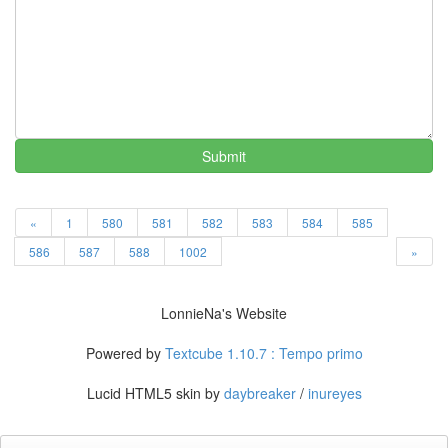
4
2005
년
8
월
1
2005
년
Submit
9
월
3
«
1
580
581
582
583
584
585
2005
년
586
587
588
1002
»
10
월
5
LonnieNa's Website
2005
년
Powered by
Textcube 1.10.7 : Tempo primo
11
월
Lucid HTML5 skin by
daybreaker
/
inureyes
3
2005
년