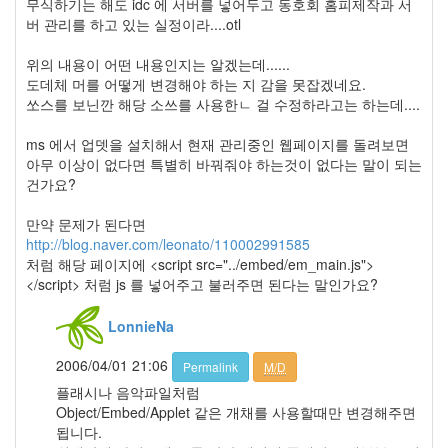
무식하기는 해도 idc 에 서버를 넣어두고 동호회 홈피제작과 서
야
버 관리를 하고 있는 실정이라....otl
쥐
셀
위의 내용이 어떤 내용인지는 알겠는데......
러
드
도데체 머를 어떻게 변경해야 하는 지 감을 못잡겠네요.
야
쏘스를 보닌깐 해당 소쓰를 사용한ㄴ 걸 수정하라고는 하는데....
연
ms 에서 업뎃을 설치해서 현재 관리중인 웹페이지를 돌려보면
야
아무 이상이 없다면 특별히 바꿔줘야 하는것이 없다는 말이 되는
차
건가요?
마
이
크
만약 문제가 된다면
로
http://blog.naver.com/leonato/110002991585
소
처럼 해당 페이지에 <script src="../embed/em_main.js">
프
트
</script> 처럼 js 를 넣어주고 불러주면 된다는 말인가요?
온
도
LonnieNa
종
아
2006/04/01 21:06
Permalink
M/D
리
플래시나 음악파일처럼
고
Object/Embed/Applet 같은 개채를 사용할때만 변경해주면
창
읍
됩니다.
성