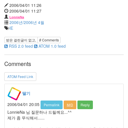
타
2006/04/01 11:26
패
2006/04/01 11:27
닝
박
LonnieNa
2006년/2006년 4월
민
IE
영
그
받은 걸린글이 없고,
8
Comments
리
RSS 2.0 feed
ATOM 1.0 feed
움
OSX
우
Comments
울
증
ATOM Feed Link
한
효
주
딸기
손
2006/04/01 20:05
Permalink
M/D
Reply
톱
LonnieNa 님 질문하나 드릴께요...^^
칼
퇴
제가 좀 무식해서......
근
해