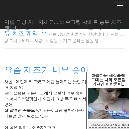
Togg
navi
저를 그냥 지나치세요... ::: 슈크림 샤베트 퐁듀 치즈
저를 그냥 지나치세요... ::: 슈크림 샤베트 퐁
케익! :::
듀 치즈 케익! :::
저는 당신을 힘들게만 할것입니다. 저를 그
저는 당신
냥 지나치세요... 사랑.. 사람을 웃기고 울리는 몹쓸 병
을 힘들게
만 할것입
니다. 저
를 그냥
요즘 재즈가 너무 좋아
지나치세
요... 사
아름다운 세상속에
랑.. 사람
그대는 나의 모든걸
사실.. 예전에도 그랬고 이런 늘어지는 듯한 기분때문에 재즈를 않좋
가져간 바람둥이..
을 웃기고
아 했었거든
울리는 몹
근데 요즘은 기분이 그래서 그런지 너무 좋아.
쓸 병
그 머지? 트럼펫인가 소린가 그냥 푸욱 빠져서.. 멍 하니 있을 때도
LonnieNa
있어.
잘 알려진 곡들도
많더라구. 그냥 좋아라 듣던 음악들이 재즈에 속한
다는걸 알게 된것도 있구.
Tag
NearFondue PopupNotice_plugin
Cloud
이 곡은 많이 들어봤지? ㅋㅋ