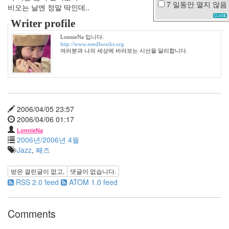
7 일동안
열지 않음
비오는 날엔 정말 딱인데..
리
퍼
Writer profile
러
스
LonnieNa 입니다.
팸
http://www.needlworks.org
여러분과 나의 세상에 바라보는 시선을 달리합니다.
과
수
원
주
걸
륜
2006/04/05 23:57
악
연
2006/04/06 01:17
문
LonnieNa
2006년/2006년 4월
자
Jazz
,
째즈
베
르
사
받은 걸린글이 없고,
댓글이 없습니다.
채
RSS 2.0 feed
ATOM 1.0 feed
반
전
크
Comments
리