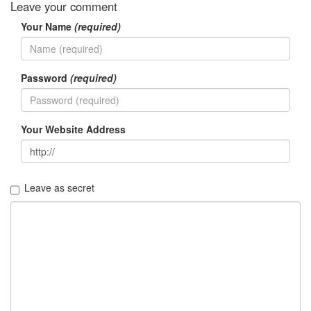
스
Leave your comment
마
Your Name
(required)
스
백
팔
번
Password
(required)
뇌
스
케
쥴
Your Website Address
탈
옥
눈
물
옥
Leave as secret
지
영
코
로
나
19
미
니
빔