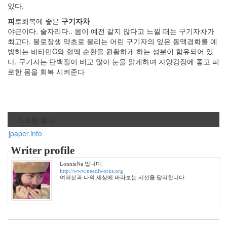
6
있다.
월
피
로회복에 좋은
구기자차
1
야근이다. 술자리다.. 몸이 예전 같지 않다고 느낄 때는 구기자차가
2005
최고다. 불로장생 약초로 불리는 어린 구기자의 잎은 동맥경화를 예
년
방하는 비타민C와 혈액 순환을 원활하게 하는 성분이 함유되어 있
7
다. 구기자는 단백질이 비교 많아 눈을 맑게하며 자양강장에 좋고 피
월
로한 몸을 회복 시켜준다
4
2005
년
8
월
* 스크랩 출처
1
jpaper.info
2005
년
Writer profile
9
LonnieNa 입니다.
월
http://www.needlworks.org
3
여러분과 나의 세상에 바라보는 시선을 달리합니다.
2005
년
10
월