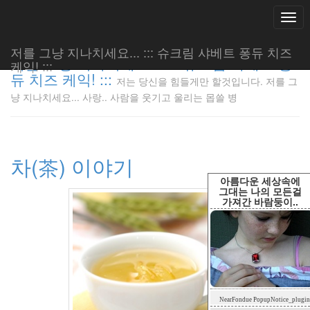
Togg
navi
저를 그냥 지나치세요... ::: 슈크림 샤베트 퐁듀 치즈
저를 그냥 지나치세요... ::: 슈크림 샤베트 퐁
케익! :::
듀 치즈 케익! :::
저는 당신을 힘들게만 할것입니다. 저를 그
저는 당신
냥 지나치세요... 사랑.. 사람을 웃기고 울리는 몹쓸 병
을 힘들게
만 할것입
니다. 저
를 그냥
차(茶) 이야기
지나치세
요... 사
아름다운 세상속에
랑.. 사람
그대는 나의 모든걸
가져간 바람둥이..
을 웃기고
울리는 몹
쓸 병
LonnieNa
Tag
NearFondue PopupNotice_plugin
Cloud