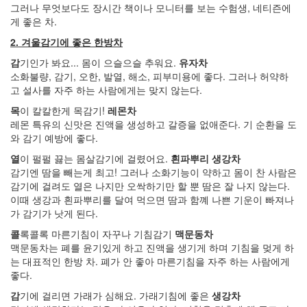
이
그러나 무엇보다도 장시간 책이나 모니터를 보는 수험생, 네티즌에
소
게 좋은 차.
라
2. 겨울감기에 좋은 한방차
사
고
감
기인가 봐요... 몸이 으슬으슬 추워요.
유자차
2010
소화불량, 감기, 오한, 발열, 해소, 피부미용에 좋다. 그러나 허약하
년
고 설사를 자주 하는 사람에게는 맞지 않는다.
백
목
이 칼칼한게 목감기!
레몬차
구
레몬 특유의 신맛은 진액을 생성하고 갈증을 없애준다. 기 순환을 도
이
예
와 감기 예방에 좋다.
린
열
이 펄펄 끓는 몸살감기에 걸렸어요.
흰파뿌리 생강차
Heineken
감기엔 땀을 빼는게 최고! 그러나 소화기능이 약하고 몸이 찬 사람은
xhtml
감기에 걸려도 열은 나지만 오싹하기만 할 뿐 땀은 잘 나지 않는다.
탁
이때 생강과 흰파뿌리를 달여 먹으면 땀과 함꼐 나쁜 기운이 빠져나
재
가 감기가 낫게 된다.
훈
1
콜
록콜록 마른기침이 자꾸나 기침감기
맥문동차
리
맥문동차는 폐를 윤기있게 하고 진액을 생기게 하며 기침을 멎게 하
터
는 대표적인 한방 차. 폐가 안 좋아 마른기침을 자주 하는 사람에게
의
좋다.
눈
물
감
기에 걸리면 가래가 심해요. 가래기침에 좋은
생강차
블