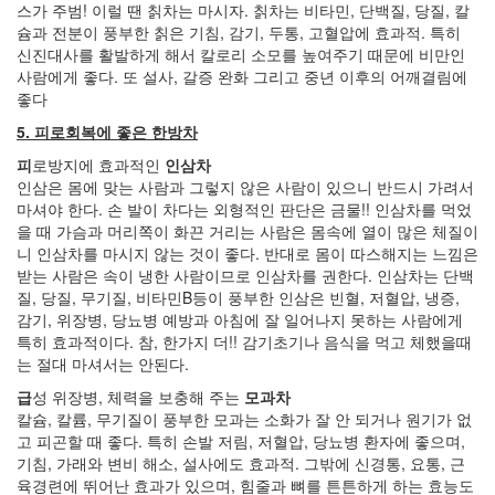
Categories
스가 주범! 이럴 땐 칡차는 마시자. 칡차는 비타민, 단백질, 당질, 칼
슘과 전분이 풍부한 칡은 기침, 감기, 두통, 고혈압에 효과적. 특히
전
신진대사를 활발하게 해서 칼로리 소모를 높여주기 때문에 비만인
체
사람에게 좋다. 또 설사, 갈증 완화 그리고 중년 이후의 어깨결림에
1002
좋다
2004
년
5. 피로회복에 좋은 한방차
48
피
로방지에 효과적인
인삼차
2004
인삼은 몸에 맞는 사람과 그렇지 않은 사람이 있으니 반드시 가려서
년
마셔야 한다. 손 발이 차다는 외형적인 판단은 금물!! 인삼차를 먹었
7
을 때 가슴과 머리쪽이 화끈 거리는 사람은 몸속에 열이 많은 체질이
월
니 인삼차를 마시지 않는 것이 좋다. 반대로 몸이 따스해지는 느낌은
14
받는 사람은 속이 냉한 사람이므로 인삼차를 권한다. 인삼차는 단백
2004
질, 당질, 무기질, 비타민B등이 풍부한 인삼은 빈혈, 저혈압, 냉증,
년
감기, 위장병, 당뇨병 예방과 아침에 잘 일어나지 못하는 사람에게
8
특히 효과적이다. 참, 한가지 더!! 감기초기나 음식을 먹고 체했을때
월
는 절대 마셔서는 안된다.
34
2005
급
성 위장병, 체력을 보충해 주는
모과차
년
칼슘, 칼륨, 무기질이 풍부한 모과는 소화가 잘 안 되거나 원기가 없
44
고 피곤할 때 좋다. 특히 손발 저림, 저혈압, 당뇨병 환자에 좋으며,
2005
기침, 가래와 변비 해소, 설사에도 효과적. 그밖에 신경통, 요통, 근
년
육경련에 뛰어난 효과가 있으며, 힘줄과 뼈를 튼튼하게 하는 효능도