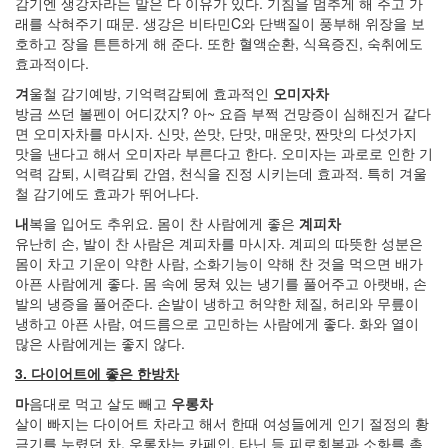
감기엔 생강차라는 말은 다 이유가 있다. 기침을 멈추게 해 주고 가
로
래를 삭혀주기 때문. 생강은 비타민C와 단백질이 풍부해 위장을 보
그
호하고 장을 튼튼하게 해 준다. 또한 혈액순환, 식욕증진, 숙취에도
갈
효과적이다.
비
겨
울철 감기예방, 기억력감퇴에 효과적인
오미자차
노
방금 쓰던 볼펜이 어디갔지? 아~ 요즘 부쩍 건망증이 심해진거 같다
무
면 오미자차를 마시자. 신맛, 쓴맛, 단맛, 매운맛, 짠맛의 다섯가지
현
맛을 낸다고 해서 오미자라 부른다고 한다. 오미자는 과로로 인한 기
모
억력 감퇴, 시력감퇴 간염, 천식을 진정 시키는데 효과적. 특히 겨울
임
철 감기에도 효과가 뛰어나다.
키
내
복을 입어도 추위요. 몸이 찬 사람에게 좋은
계피차
로
그
유난히 손, 발이 찬 사람은 계피차를 마시자. 계피의 따뜻한 성분은
몸이 차고 기운이 약한 사람, 소화기능이 약해 찬 것을 먹으면 배가
드
랍
아픈 사람에게 좋다. 몸 속에 뭉쳐 있는 냉기를 풀어주고 아랫배, 손
쉽
발의 냉증을 풀어준다. 손발이 냉하고 허약한 체질, 허리와 무릎이
황
냉하고 아픈 사람, 여드름으로 고민하는 사람에게 좋다. 화와 열이
무
많은 사람에게는 좋지 않다.
지
메
3. 다이어트에 좋은 한방차
니
마
음대로 먹고 살도 빼고
우롱차
악
살이 빠지는 다이어트 차라고 해서 한때 여성들에게 인기 절정의 황
모
던
금기를 누렸던 차. 우롱차는 카페인, 타닌 등 피로회복과 소화를 촉