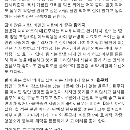
쥬
진시켜준다. 특히 기름진 요리를 먹은 뒤에는 더욱 좋다. 맘껏 먹어
스
도 몸무게 걱정을 안하고 싶은 사람, 물만 먹어도 살이 찐다고 생각
일
하는 사람이라면 우롱차를 권한다.
찍
자
땀
이 많은 사람, 비만인 사람에게 좋은
황기차
고
한방차 다이어트의 대표주자는 뭐니뭐니해도 황기차다. 황기는 땀
백
의 양을 조절하며, 이뇨작용을 하여 당뇨병의 치료제로 쓰이는 등 비
백
만인 사람에게 좋은 약재다. 전신이 땀이 나며 어지럽고 탈진이 되는
이
것은 기가 허하고 쇠약해졌다는 증거. 이런 증상 외에는 권태, 무기
Jazz
력증에도 효과가 있다. 황기는 땀을 나게 안 나게 하고 피부를 튼튼
히 하며 농을 배출하고 붓기를 가라않히며 새살이 돋게 하는 면세어
Notices
인삼보다 좋다. 또 만성피로를 풀어주며 불면증, 허약 체질의 개선에
도 효과적.
멍
변
비 혹은 물만 먹어도 살이 찌는 사람에게 좋은 차
율무차
멍
항간에 정력이 감소한다는 낭설 때문에 인기가 없는 율무차, 율무차
이
를 마시면 일단 밥맛은 떨어진다. 하지만 붓기를 가라앉히고 설사를
들
멈추게 하는 효능도 가지고 있다. 무릎이나 관절의 부종에 좋고 특히
의
변비가 있거나 불면증인 사람에게 좋다. 율무는 비타민 B와 니아신,
우
칼슘, 철 성분 뿐만 아니라 단백질 탄수화물, 회분이 고루 들어있어
정
피부 미용과 사마귀 제거, 기미와 주근깨, 비만증상에 효과적. 각종
By
영양소가 풍부해 체력을 튼튼하게 하고 머리를 좋게 한다.
LonnieNa
다
이어트, 피로회복에 좋은
귤차