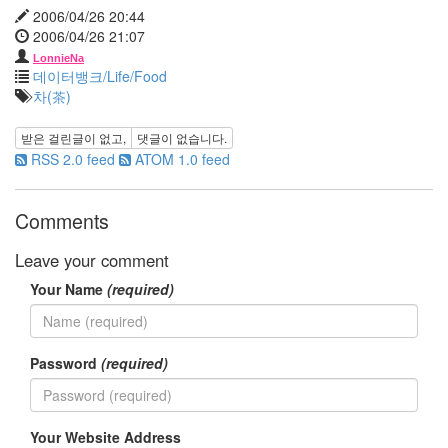
5
2006/04/26 20:44
2005
2006/04/26 21:07
년
11
LonnieNa
데이터뱅크/Life/Food
월
차(茶)
3
2005
받은 걸린글이 없고,
댓글이 없습니다.
년
RSS 2.0 feed
ATOM 1.0 feed
12
월
27
Comments
2006
년
Leave your comment
292
2006
Your Name
(required)
년
1
월
42
Password
(required)
2006
년
2
Your Website Address
월