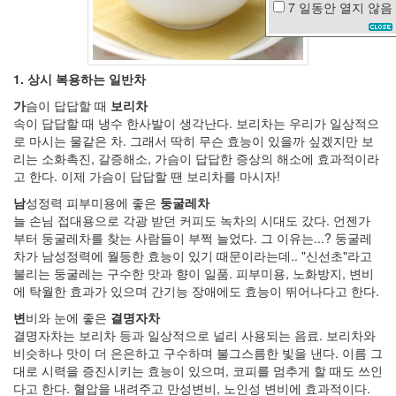
7 일동안
열지 않음
소
외
사
과
1. 상시 복용하는 일반차
일
가
슴이 답답할 때
보리차
드
속이 답답할 때 냉수 한사발이 생각난다. 보리차는 우리가 일상적으
라
로 마시는 물같은 차. 그래서 딱히 무슨 효능이 있을까 싶겠지만 보
마
리는 소화촉진, 갈증해소, 가슴이 답답한 증상의 해소에 효과적이라
고 한다. 이제 가슴이 답답할 땐 보리차를 마시자!
우
을
남
성정력 피부미용에 좋은
둥굴레차
증
늘 손님 접대용으로 각광 받던 커피도 녹차의 시대도 갔다. 언젠가
도
부터 둥굴레차를 찾는 사람들이 부쩍 늘었다. 그 이유는...? 둥굴레
발
차가 남성정력에 월등한 효능이 있기 때문이라는데.. "신선초"라고
껌
불리는 둥굴레는 구수한 맛과 향이 일품. 피부미용, 노화방지, 변비
김
에 탁월한 효과가 있으며 간기능 장애에도 효능이 뛰어나다고 한다.
지
환
변
비와 눈에 좋은
결명자차
회
결명자차는 보리차 등과 일상적으로 널리 사용되는 음료. 보리차와
상
비슷하나 맛이 더 은은하고 구수하며 불그스름한 빛을 낸다. 이름 그
장
대로 시력을 증진시키는 효능이 있으며, 코피를 멈추게 할 때도 쓰인
마
다고 한다. 혈압을 내려주고 만성변비, 노인성 변비에 효과적이다.