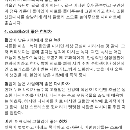
나
겨울엔 유난히 귤을 많이 먹는다. 귤은 비타민 C가 풍부하고 구연산
랑
과 정유 레몬이 들어있어 피로를 풀어주는데 그만이라고 한다. 또한
똑
신진대사를 활발하게 해서 칼로리 소모를 높여주므로 다이어트에
같
좋습니다.
이
4. 스트레스에 좋은 한방차
닮
은
혈
압이 낮은 사람에게 좋은
녹차
딸
나른한 아침.. 녹차 한잔을 마시면 세상 근심이 사라지는 것 같다. 그
By
저 커피보다는 몸에 좋다는 생각에 마시는 녹차. 과연 녹차는 어떤
LonnieNa
효능이 있을까? 녹차는 호흡기에 효과적이며, 만성적인 심장질환에
효과적이라고 한다. 특히 피로를 회복 시켜 주어 수험생이나 정신적
사
인 스트레스를 많이 받는 사람, 당뇨병과 노화방지, 술을 마셔 술독
랑
이 생겼을 때, 혈압이 낮은 사람에게 특히 좋다.
의
혈
압이 높은 사람에게 좋은
다시마차
조
한해 두해 나이가 들수록 고혈압은 건강에 적신호! 이런땐 조금은 생
건
소한 다시마차를 마시자. 다시마는 주로 우동국물을 끓일때 애용하
By
는 해초류. 하지만 다시마를 차로 마시면 고혈압 예방에 효과적이라
LonnieNa
고 한다. 심한 스트레스로 뒷머리가 뻣뻣한 사람은 다시마를 우린 차
를 권한다.
Find!
비
만, 어깨걸림 고혈압에 좋은
칡차
뒷목이 뻣뻣하고 어깨도 묵직하고 결려온다. 이런증상들은 스트레