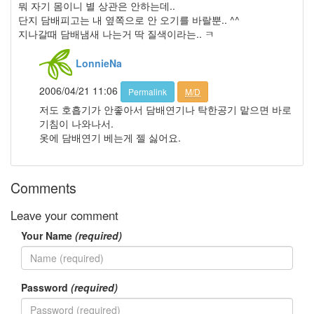
뭐 자기 몸이니 별 상관은 안하는데..
도
귀
단지 담배피고는 내 옆쪽으로 안 오기를 바랄뿐.. ^^
찮
지나갈때 담배냄새 나는거 딱 질색이라는.. ㅋ
다
서
LonnieNa
도
영
2006/04/21 11:06
Permalink
M/D
Depression
저도 호흡기가 안좋아서 담배연기나 탁한공기 맡으면 바로
더
기침이 나와나서.
빨
옷에 담배연기 베는게 젤 싫어요.
강
병
원
장
Comments
미
자
Leave your comment
유
시
Your Name
(required)
대
일
채
Password
(required)
식
핑