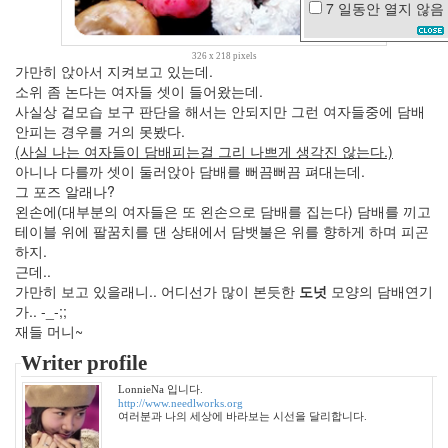
7 일동안
열지 않음
iPhone4
홈
326 x 218 pixels
페
가만히 앉아서 지켜보고 있는데.
이
소위 좀 논다는 여자들 셋이 들어왔는데.
지
사실상 겉모습 보구 판단을 해서는 안되지만 그런 여자들중에 담배
안피는 경우를 거의 못봤다.
기
차
(사실 나는 여자들이 담배피는걸 그리 나쁘게 생각진 않는다.)
송
아니나 다를까 셋이 둘러앉아 담배를 뻐끔뻐끔 펴대는데.
창
그 포즈 알래나?
환
왼손에(대부분의 여자들은 또 왼손으로 담배를 집는다) 담배를 끼고
div
테이블 위에 팔꿈치를 댄 상태에서 담뱃불은 위를 향하게 하며 피곤
데
하지.
이
근데..
터
가만히 보고 있을래니.. 어디선가 많이 본듯한
도넛
모양의 담배연기
남
가.. -_-;;
궁
재들 머니~
민
Writer profile
사
과
LonnieNa 입니다.
http://www.needlworks.org
꿈
여러분과 나의 세상에 바라보는 시선을 달리합니다.
봉