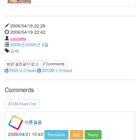
태
규
책
읽
2006/04/19 22:28
어
주
2006/04/19 22:42
는
LonnieNa
남
2006년/2006년 4월
자
담배
AH
중
받은 걸린글이 없고,
2
Comments
복
RSS 2.0 feed
ATOM 1.0 feed
저
녁
식
사
Comments
들
꽃
ATOM Feed Link
Gran
Torino
와
서툰걸음
인
태
2006/04/21 10:43
Permalink
M/D
Reply
그