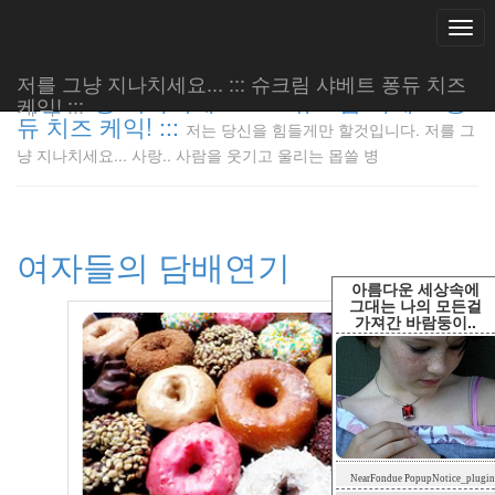
Togg
navi
저를 그냥 지나치세요... ::: 슈크림 샤베트 퐁듀 치즈
저를 그냥 지나치세요... ::: 슈크림 샤베트 퐁
케익! :::
듀 치즈 케익! :::
저는 당신을 힘들게만 할것입니다. 저를 그
저는 당신
냥 지나치세요... 사랑.. 사람을 웃기고 울리는 몹쓸 병
을 힘들게
만 할것입
니다. 저
를 그냥
여자들의 담배연기
지나치세
요... 사
아름다운 세상속에
랑.. 사람
그대는 나의 모든걸
가져간 바람둥이..
을 웃기고
울리는 몹
쓸 병
LonnieNa
Tag
NearFondue PopupNotice_plugin
Cloud