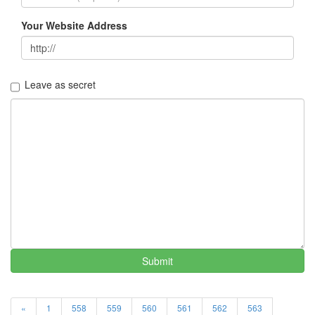
클
수
Your Website Address
박
화
채
Kahula
Milk
Leave as secret
마
이
크
로
소
프
트
Notices
멍
멍
이
Submit
들
의
우
«
1
558
559
560
561
562
563
정