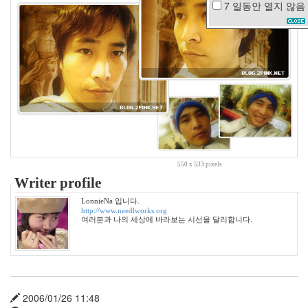
7 일동안
열지 않음
윤
상
iPhone4
암
울
SNS
롯
데
리
아
KMP
화
550 x 533 pixels
장
Writer profile
실
모
LonnieNa 입니다.
양
http://www.needlworks.org
여러분과 나의 세상에 바라보는 시선을 달리합니다.
성
sixteen
지
하
철
짝
2006/01/26 11:48
사