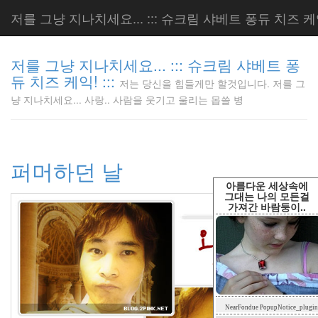
저를 그냥 지나치세요... ::: 슈크림 샤베트 퐁듀 치즈 케익!
저를 그냥 지나치세요... ::: 슈크림 샤베트 퐁
듀 치즈 케익! :::
저는 당신을 힘들게만 할것입니다. 저를 그
저는 당신
냥 지나치세요... 사랑.. 사람을 웃기고 울리는 몹쓸 병
을 힘들게
만 할것입
니다. 저
를 그냥
퍼머하던 날
지나치세
요... 사
아름다운 세상속에
랑.. 사람
그대는 나의 모든걸
가져간 바람둥이..
을 웃기고
울리는 몹
쓸 병
LonnieNa
Tag
NearFondue PopupNotice_plugin
Cloud