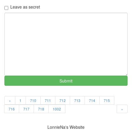
우
Leave as secret
스
x-
mas
윤
은
혜
MAC
채
식
삼
성
김
Submit
정
현
OSX
태
«
1
710
711
712
713
714
715
터
716
717
718
1002
»
툴
즈
1.0
스
LonnieNa's Website
카