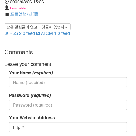
2006/03/26 15:26
랑
LonnieNa
공
포토앨범/난(蘭)
모
전
받은 걸린글이 없고,
댓글이 없습니다.
오
RSS 2.0 feed
ATOM 1.0 feed
징
어
땅
콩
Comments
새
싹
Leave your comment
태
Your Name
(required)
그
없
음
Password
(required)
태
터
툴
즈
Your Website Address
오
픈
하