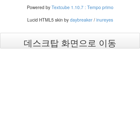
우
Powered by
Textcube 1.10.7 : Tempo primo
트
Q3
Lucid HTML5 skin by
daybreaker
/
inureyes
플
러
스
코
데스크탑 화면으로 이동
닥
조
용
한
세
상
선
거
북
한
Notices
멍
멍
이
들