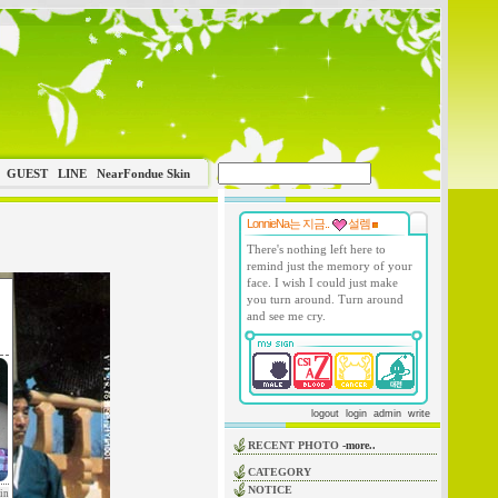
GUEST
LINE
NearFondue Skin
LonnieNa는 지금..
설렘
There's nothing left here to
remind just the memory of your
face. I wish I could just make
you turn around. Turn around
and see me cry.
logout
login
admin
write
RECENT PHOTO
-more..
CATEGORY
NOTICE
in