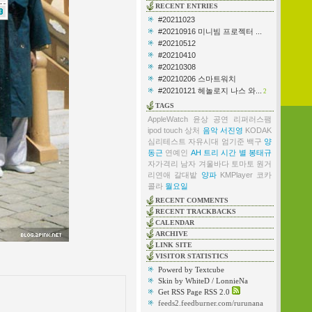
RECENT ENTRIES
#20211023
#20210916 미니빔 프로젝터 ...
#20210512
#20210410
#20210308
#20210206 스마트워치
#20210121 헤놀로지 나스 와...
2
TAGS
AppleWatch
윤상
공연
리퍼러스팸
ipod touch
상처
음악
서진영
KODAK
심리테스트
자유시대
엄기준
백구
양
동근
연예인
AH
트리
시간
별
봉태규
자가격리
남자
겨울바다
토마토
원거
리연애
갈대밭
양파
KMPlayer
코카
콜라
월요일
RECENT COMMENTS
RECENT TRACKBACKS
CALENDAR
ARCHIVE
LINK SITE
VISITOR STATISTICS
Powerd by Textcube
Skin by WhiteD / LonnieNa
Get RSS Page RSS 2.0
feeds2.feedburner.com/rurunana