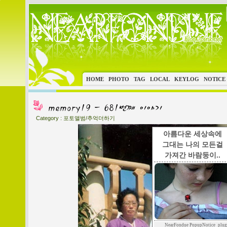
HOME
PHOTO
TAG
LOCAL
KEYLOG
NOTICE
Category :
포토앨범/추억더하기
아름다운 세상속에
그대는 나의 모든걸
가져간 바람둥이..
NearFondue PopupNotice_plug