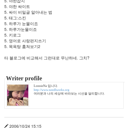
5. 야한잡지
린
5. 야한 싸이트
넷
5. 싸이 비밀글 알아내는 법
플
5. 태그:스킨
릭
5. 하루가 눈물이죠
스
5. 하루가눈물이죠
김
5. 키로그
정
현
5. 영어로 사랑편지쓰기
5. 목욕탕 훔쳐보기2
스
케
쥴
타 블로그에 비교해서 그런대로 무난하네. 그치?
동
백
꽃
드
Writer profile
랍
쉽
LonnieNa 입니다.
http://www.needlworks.org
최
여러분과 나의 세상에 바라보는 시선을 달리합니다.
성
국
스
카
우
트
2006/10/24 15:15