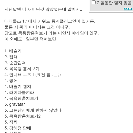
7 일동안
열지 않음
예
지난달엔 더 재미난것 많았었는데 말이지..
감
iPhone4
태터툴즈 1.1에서 키워드 통계플러그인이 있거든.
녹
물론 저 위의 이미지는 그건 아니구.
차
참고로 목용탕훔쳐보기 라는 미연시 야게임이 있구.
고
이 외에도.. 일부만 적어보면,
등
어
고
1. 배슬기
마
2. 캡쳐
츠
2. 순간캡쳐
나
3. 목욕탕 훔쳐보기
나
4. 언니ㅂ ㅗㅈㅣ(요건 참..-_-;)
캐
4. 랑쑈
쉬
백
4. 배슬기 캡쳐
쓸
4. 라이타를켜라
쓸
4. 목욕탕훔쳐보기
함
5. gravatar
vista
5. 그는당신에게 반하지 않았다.
문
5. 목욕탕훔쳐보기2
자
5. 직찍
5. 강혜정 담배
이
예