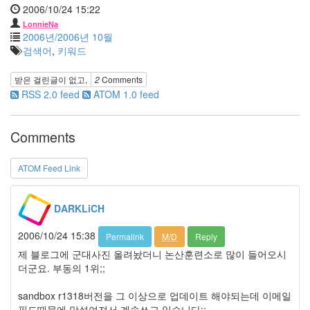
폭
2006/10/24 15:22
설
LonnieNa
싸
2006년/2006년 10월
이
검색어
,
키워드
월
드
받은 걸린글이 없고,
2
Comments
데
이
RSS 2.0 feed
ATOM 1.0 feed
터
Rainy
Day
Comments
팬
팔
ATOM Feed Link
캠
핑
종
DARKLiCH
편
김
2006/10/24 15:38
Permalink
M/D
Reply
대
중
제 블로그에 군대사진 올려놨더니 논산훈련소로 많이 들어오시
Firefox
더군요. 부동의 1위;;
규
미
sandbox r1318버전을 그 이상으로 업데이트 해야되는데 이메일
필드때문에 망설여져서 계속쓰고 있습니다;;
12