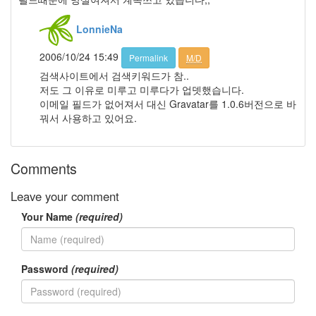
월
발
LonnieNa
상
의
2006/10/24 15:49
Permalink
M/D
전
검색사이트에서 검색키워드가 참..
환
저도 그 이유로 미루고 미루다가 업뎃했습니다.
수
이메일 필드가 없어져서 대신 Gravatar를 1.0.6버전으로 바
독
꿔서 사용하고 있어요.
바
다
Comments
Notices
Leave your comment
멍
Your Name
(required)
멍
이
들
의
Password
(required)
우
정
By