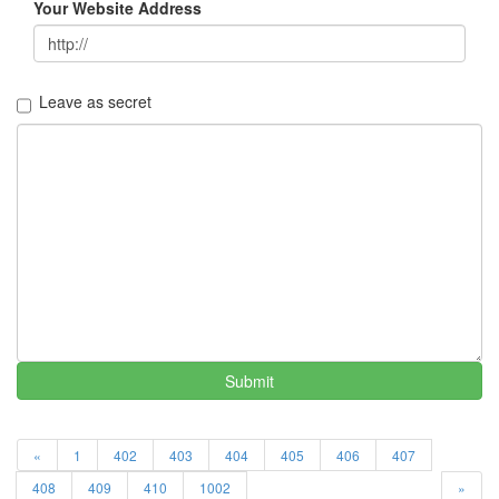
LonnieNa
Your Website Address
나
랑
똑
Leave as secret
같
이
닮
은
딸
By
LonnieNa
사
랑
의
조
Submit
건
By
LonnieNa
«
1
402
403
404
405
406
407
408
409
410
1002
»
Find!