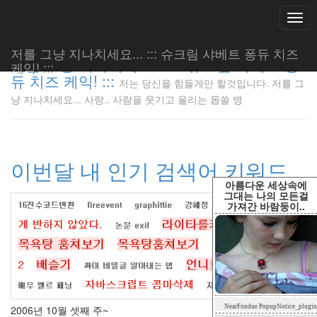
Togg
navi
저를 그냥 지나치세요... ::: 슈크림 샤베트 퐁듀 치즈
저를 그냥 지나치세요... ::: 슈크림 샤베트 퐁
케익! :::
듀 치즈 케익! :::
저는 당신을 힘들게만 할것입니다. 저를 그
저는 당신
냥 지나치세요... 사랑.. 사람을 웃기고 울리는 몹쓸 병
을 힘들게
만 할것입
니다. 저
를 그냥
이번달 내 인기 검색어 키워드
지나치세
요... 사
아름다운 세상속에
랑.. 사람
그대는 나의 모든걸
가져간 바람둥이..
을 웃기고
울리는 몹
쓸 병
LonnieNa
Tag
NearFondue PopupNotice_plugin
2006년 10월 셋째 주~
Cloud