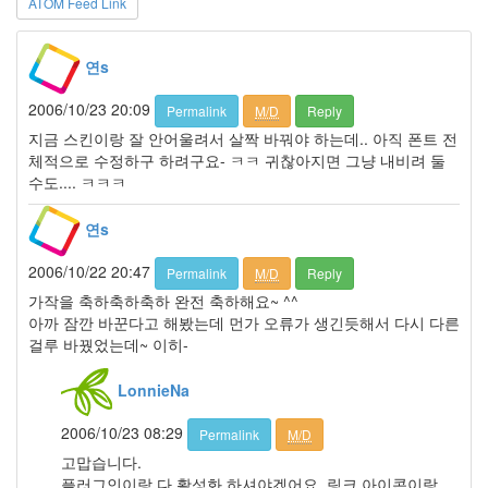
ATOM Feed Link
스
마
르
연s
쉐
라
2006/10/23 20:09
Permalink
M/D
Reply
money
원
지금 스킨이랑 잘 안어울려서 살짝 바꿔야 하는데.. 아직 폰트 전
거
체적으로 수정하구 하려구요- ㅋㅋ 귀찮아지면 그냥 내비려 둘
리
수도.... ㅋㅋㅋ
연
애
연s
봄
의
2006/10/22 20:47
Permalink
M/D
Reply
왈
츠
가작을 축하축하축하 완전 축하해요~ ^^
아까 잠깐 바꾼다고 해봤는데 먼가 오류가 생긴듯해서 다시 다른
버
그
걸루 바꿨었는데~ 이히-
옥
지
LonnieNa
영
2006/10/23 08:29
Permalink
M/D
노
무
고맙습니다.
현
플러그인이랑 다 활성화 하셔야겠어요. 링크 아이콘이랑,