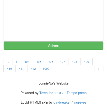
의
우
정
By
LonnieNa
나
랑
똑
같
Submit
이
닮
은
«
1
404
405
406
407
408
409
딸
By
410
411
412
1002
»
LonnieNa
사
LonnieNa's Website
랑
의
Powered by
Textcube 1.10.7 : Tempo primo
조
건
Lucid HTML5 skin by
daybreaker
/
inureyes
By