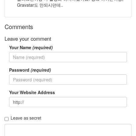
Gravatar도 안되시던데..
새
나
라
의
Comments
어
린
이
Leave your comment
SNS
Your Name
(required)
황
후
화
선
Password
(required)
풍
기
애
플
Your Website Address
Notices
멍
Leave as secret
멍
이
들