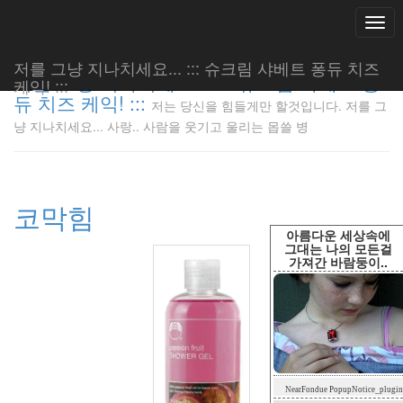
Togg
navi
저를 그냥 지나치세요... ::: 슈크림 샤베트 퐁듀 치즈
저를 그냥 지나치세요... ::: 슈크림 샤베트 퐁
케익! :::
듀 치즈 케익! :::
저는 당신을 힘들게만 할것입니다. 저를 그
저는 당신
냥 지나치세요... 사랑.. 사람을 웃기고 울리는 몹쓸 병
을 힘들게
만 할것입
니다. 저
를 그냥
코막힘
지나치세
요... 사
아름다운 세상속에
랑.. 사람
그대는 나의 모든걸
가져간 바람둥이..
을 웃기고
울리는 몹
쓸 병
LonnieNa
Tag
NearFondue PopupNotice_plugin
Cloud