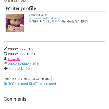
수정해나가야지.
UMPC
Writer profile
검
찰
LonnieNa 입니다.
청
http://www.needlworks.org
여러분과 나의 세상에 바라보는 시선을 달리합니다.
양
동
근
Y
지
2006/10/22 01:25
은
2006/10/22 13:51
갓
핑
LonnieNa
거
2006년/2006년 10월
누나
,
샤워
,
언니
오
해
마
받은 걸린글이 없고,
3
Comments
이
RSS 2.0 feed
ATOM 1.0 feed
걸
북
한
Comments
니
들
웍