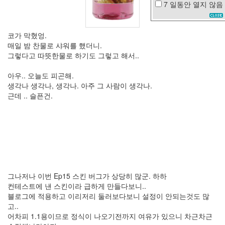
7 일동안
열지 않음
계
족
산
코가 막혔엉.
성
매일 밤 찬물로 샤워를 했더니.
일
루
그렇다고 따뜻한물로 하기도 그렇고 해서..
미
나
아우.. 오늘도 피곤해.
문
생각나 생각나, 생각나. 아주 그 사람이 생각나.
자
근데 .. 슬픈건.
한
지
민
영
어
png
초
복
그나저나 이번 Ep15 스킨 버그가 상당히 많군. 하하
발
컨테스트에 낸 스킨이라 급하게 만들다보니..
상
블로그에 적용하고 이리저리 둘러보다보니 설정이 안되는것도 많
의
고..
전
어차피 1.1용이므로 정식이 나오기전까지 여유가 있으니 차근차근
환