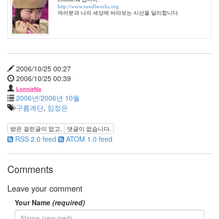
http://www.needlworks.org
화
여러분과 나의 세상에 바라보는 시선을 달리합니다.
장
실
1004
봄
꽃
2006/10/25 00:27
우
2006/10/25 00:39
울
증
LonnieNa
2006년/2006년 10월
판
구름계단
,
임정은
도
라
TV
받은 걸린글이 없고,
댓글이 없습니다.
지
RSS 2.0 feed
ATOM 1.0 feed
은
등
기
Comments
우
편
Leave your comment
하
늘
Your Name
(required)
Machines