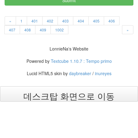
Submit
근
해
야
쥐
«
1
401
402
403
404
405
406
심
청
407
408
409
1002
»
이
입
원
LonnieNa's Website
아
이
Powered by
Textcube 1.10.7 : Tempo primo
팟
터
치
Lucid HTML5 skin by
daybreaker
/
inureyes
windos7
x-
mas
데스크탑 화면으로 이동
Notices
멍
멍
이
들