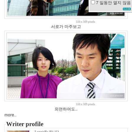
7 일동안
열지 않음
사
은
품
로
550 x 309 pixels
서로가 마주보고
즈
마
리
주
희
3
월
언
니
가
이
해
하
셔
야
돼
550 x 309 pixels
외면하여도..
요
more..
솔
로
Writer profile
탈
출
LonnieNa 입니다.