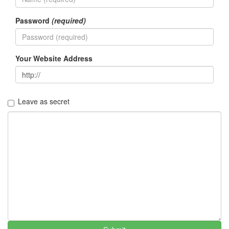
갈
대
밭
Password
(required)
외
출
mnet
Your Website Address
주
걸
륜
div
Leave as secret
rain
하
드
웨
어
박
인
영
기
다
림
칼
퇴