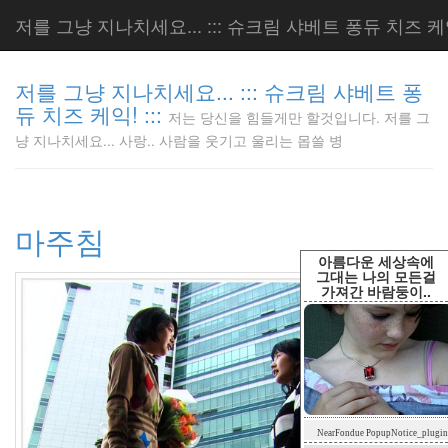
저를 그냥 지나치세요... ::: 슈크림 샤베트 퐁듀 치즈 케익!
저를 그냥 지나치세요... ::: 슈크림 샤베트 퐁
듀 치즈 케익! :::
저는 당신을 힘들게만 할것입니다. 저를 그
저는 당신
냥 지나치세요... 사랑.. 사람을 웃기고 울리는 몹쓸 병
을 힘들게
만 할것입
니다. 저
를 그냥
마주침
지나치세
요... 사
아름다운 세상속에
랑.. 사람
그대는 나의 모든걸
가져간 바람둥이..
을 웃기고
울리는 몹
쓸 병
LonnieNa
Tag
NearFondue PopupNotice_plugin
Cloud