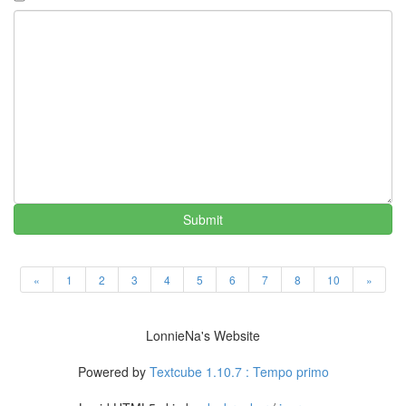
의
조
건
한
효
주
초
복
주
희
카
운
Submit
터
script
윤
«
1
2
3
4
5
6
7
8
10
»
은
혜
페
LonnieNa's Website
이
지
Powered by
Textcube 1.10.7 : Tempo primo
Notices