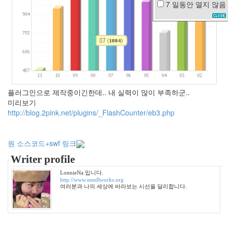
7 일동안
열지 않음
애
니
콜
xml
뮤
지
컬
2012
플러그인으로 제작중이긴한데.. 내 실력이 많이 부족하군..
년
미리보기
공
http://blog.2pink.net/plugins/_FlashCounter/eb3.php
부
죄
민
원 소스코드+swf 링크
수
Writer profile
비
오
LonnieNa 입니다.
는
http://www.needlworks.org
날
여러분과 나의 세상에 바라보는 시선을 달리합니다.
포
인
트
그