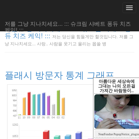
Togg
navi
저를 그냥 지나치세요... ::: 슈크림 샤베트 퐁듀 치즈
저를 그냥 지나치세요... ::: 슈크림 샤베트 퐁
케익! :::
듀 치즈 케익! :::
저는 당신을 힘들게만 할것입니다. 저를 그
저는 당신
냥 지나치세요... 사랑.. 사람을 웃기고 울리는 몹쓸 병
을 힘들게
만 할것입
니다. 저
를 그냥
플래시 방문자 통계 그래프
지나치세
요... 사
아름다운 세상속에
랑.. 사람
그대는 나의 모든걸
가져간 바람둥이..
을 웃기고
울리는 몹
쓸 병
LonnieNa
Tag
NearFondue PopupNotice_plugin
Cloud