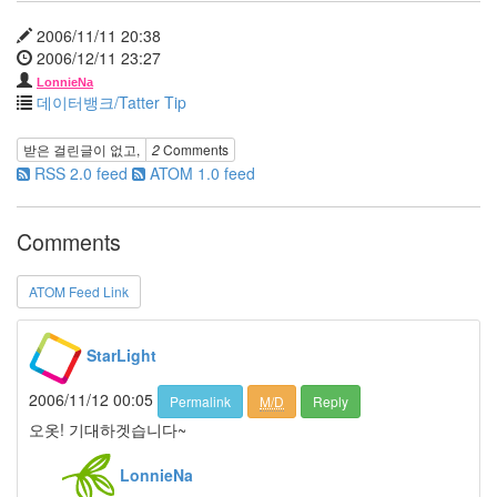
돈
은
2006/11/11 20:38
행
2006/12/11 23:27
복
LonnieNa
한
데이터뱅크/Tatter Tip
보
배
찬
받은 걸린글이 없고,
2
Comments
란
RSS 2.0 feed
ATOM 1.0 feed
한
유
Comments
산
정
여
ATOM Feed Link
진
스
파
StarLight
이
더
맨
2006/11/12 00:05
Permalink
M/D
Reply
2
오옷! 기대하겟습니다~
최
성
국
LonnieNa
자