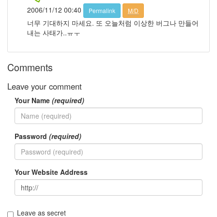
존
2006/11/12 00:40
Permalink
M/D
심
너무 기대하지 마세요. 또 오늘처럼 이상한 버그나 만들어
스
내는 사태가..ㅠㅜ
팸
트
랙
백
Comments
발
상
Leave your comment
의
전
Your Name
(required)
환
이
상
Password
(required)
차
(茶)
컨
테
Your Website Address
스
트
느
낌
동
Leave as secret
안