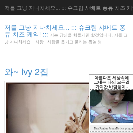
저를 그냥 지나치세요... ::: 슈크림 샤베트 퐁듀 치즈 케익!
저를 그냥 지나치세요... ::: 슈크림 샤베트 퐁
듀 치즈 케익! :::
저는 당신을 힘들게만 할것입니다. 저를 그
저는 당신
냥 지나치세요... 사랑.. 사람을 웃기고 울리는 몹쓸 병
을 힘들게
만 할것입
니다. 저
를 그냥
와~ Ivy 2집
지나치세
요... 사
아름다운 세상속에
랑.. 사람
그대는 나의 모든걸
가져간 바람둥이..
을 웃기고
울리는 몹
쓸 병
LonnieNa
Tag
NearFondue PopupNotice_plugin
Cloud