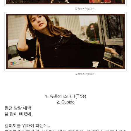
시
골
550 x 257 pixels
김
승
우
동
안
의
조
건
5
월
가
족
550 x 257 pixels
백
팔
번
뇌
1. 유혹의 소나타(Title)
맥
2. Cupido
주
완전 발랄 대박
공
살 많이 빠졌네.
부
엘리제를 위하여 라는데..
메
리
효리를 따라한건 아니냐 하는 말도 많긴한데. 그 말을 듣고보니 그런