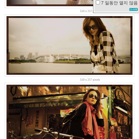
7 일동안
열지 않음
새
550 x 257 pixels
싹
여
자
친
구
텍
스
트
큐
브
다
코
550 x 257 pixels
타
패
닝
번
호
판
솔
로
탈
출