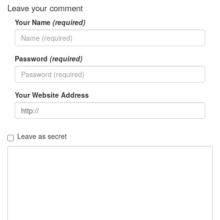
Notices
Leave your comment
Your Name
(required)
멍
멍
이
들
Password
(required)
의
우
정
By
Your Website Address
LonnieNa
나
랑
Leave as secret
똑
같
이
닮
은
딸
By
LonnieNa