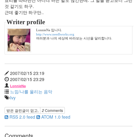
대
것 같기도 하구.
구
근데 좋기만 하구만..
공
방
Writer profile
전
USB
LonnieNa 입니다.
http://www.needlworks.org
Memory
여러분과 나의 세상에 바라보는 시선을 달리합니다.
성
격
KODAK
연
말
모
2007/02/15 23:19
임
2007/02/15 23:29
태
LonnieNa
종
느낌/나를 울리는 음악
대
Ivy
옥
주
받은 걸린글이 없고,
2
Comments
현
RSS 2.0 feed
ATOM 1.0 feed
선
풍
기
Comments
BGM