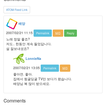
엘
리
ATOM Feed Link
엇
서
도
배양
영
2007/02/21 11:15
에
Permalink
M/D
Reply
드
노래 정말 좋죠?
헤
저도.. 한동안 계속 들었답니다.
리
스
설 잘보내셨죠?
채
소
LonnieNa
음
2007/02/21 13:05
Permalink
M/D
악
좋아연. 좋아.
파
노
집에서 뒹굴딩굴 TV만 보다가 왔습니다.
라
배양님 복 많이 받으세요.
마
와
인
Comments