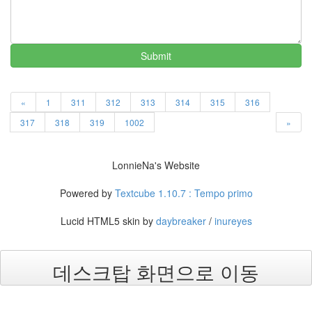
사
랑
의
Submit
조
건
By
LonnieNa
«
1
311
312
313
314
315
316
317
318
319
1002
»
Find!
LonnieNa's Website
Categories
전
Powered by
Textcube 1.10.7 : Tempo primo
체
1002
Lucid HTML5 skin by
daybreaker
/
inureyes
2004
년
48
데스크탑 화면으로 이동
2004
년
7