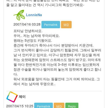
눈
줄 알고 들이대는 건 역시 기니피그의 특징인가봐요-
사
람
LonnieNa
봄
의
2007/04/16 03:28
Permalink
M/D
왈
츠
프타님 안녕하셔요.
우어.. 저는 남자애 두마리에요.
초
복
원래는 5년정도 키웠어요.
중간에 두마리가 죽어나서 다시 분양받아서 키운건데.
현
그거 번식력이 좋아나서 감당하기 힘들건데. 그래서 일부러
빈
남 녀 안키우고 있어요. 더구나 암컷한테 자꾸 임신을 하게
뉴
하는 숫컷때문에 암컷이 스트레스도 많이 받구요. 아마 6개
라
이
월 마다 한번씩인가로 아는데 3~5번 이후로는 임신못하게
트
정관 수술을 하거나 떨어뜨려 놓는게 암컷에게 좋다고 합니
다
다.
짐
워낙 외로움을 많이 타는 동물인데 그거 어찌 띄어놔요. 그
은
래서 저는 남자애 두명으로..
나
노
심
제이
리
테
2007/04/15 10:25
Permalink
M/D
Reply
스