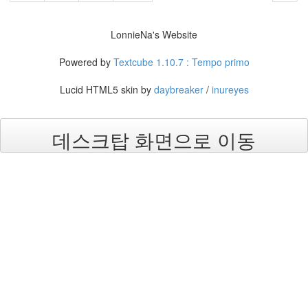
건
By
LonnieNa
LonnieNa's Website
Powered by
Textcube 1.10.7 : Tempo primo
Find!
Lucid HTML5 skin by
daybreaker
/
inureyes
Categories
전
체
데스크탑 화면으로 이동
1002
2004
년
48
2004
년
7
월
14
2004
년
8