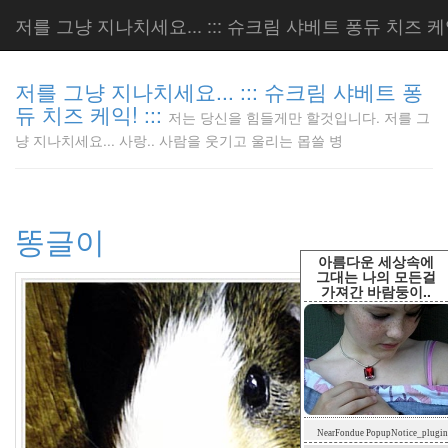
저를 그냥 지나치세요... ::: 슈크림 샤베트 퐁듀 치즈 케익!
저를 그냥 지나치세요... ::: 슈크림 샤베트 퐁
듀 치즈 케익! :::
저는 당신을 힘들게만 할것입니다. 저를 그
저는 당신
냥 지나치세요... 사랑.. 사람을 웃기고 울리는 몹쓸 병
을 힘들게
만 할것입
니다. 저
를 그냥
똥글이
지나치세
요... 사
아름다운 세상속에
랑.. 사람
그대는 나의 모든걸
가져간 바람둥이..
을 웃기고
울리는 몹
쓸 병
LonnieNa
Tag
NearFondue PopupNotice_plugin
Cloud