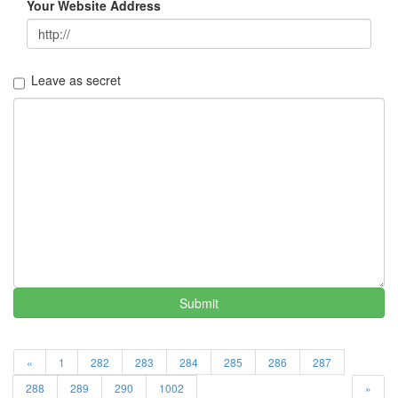
Your Website Address
들
의
우
정
By
Leave as secret
LonnieNa
나
랑
똑
같
이
닮
은
딸
By
LonnieNa
Submit
사
랑
«
1
282
283
284
285
286
287
의
조
288
289
290
1002
»