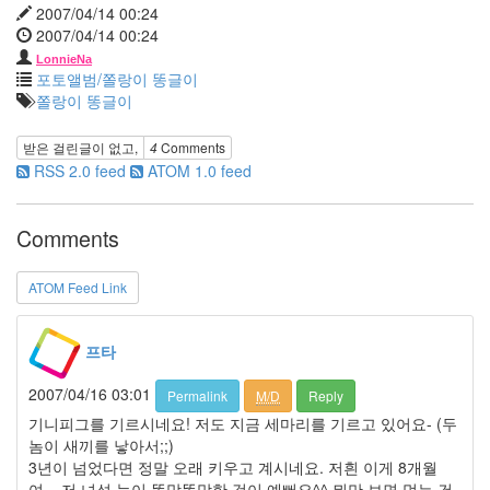
2007/04/14 00:24
한
2007/04/14 00:24
반
LonnieNa
지
포토앨범/쫄랑이 똥글이
요
쫄랑이 똥글이
리
대
받은 걸린글이 없고,
4
Comments
청
RSS 2.0 feed
ATOM 1.0 feed
댐
아
이
Comments
패
드
2
ATOM Feed Link
셀
린
디
온
프타
KODAK
2007/04/16 03:01
Permalink
M/D
Reply
줄
넘
기니피그를 기르시네요! 저도 지금 세마리를 기르고 있어요- (두
기
놈이 새끼를 낳아서;;)
4
3년이 넘었다면 정말 오래 키우고 계시네요. 저흰 이게 8개월
월
여... 저 녀석 눈이 똘망똘망한 것이 예뻐요^^ 뭐만 보면 먹는 건