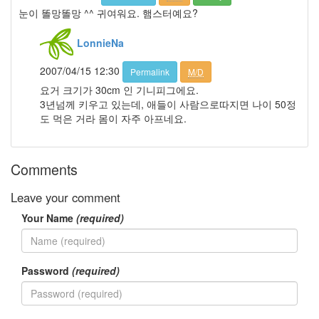
트
눈이 똘망똘망 ^^ 귀여워요. 햄스터예요?
큐
미
LonnieNa
Q3
플
러
2007/04/15 12:30
Permalink
M/D
스
요거 크기가 30cm 인 기니피그에요.
부
3년넘께 키우고 있는데, 애들이 사람으로따지면 나이 50정
대
도 먹은 거라 몸이 자주 아프네요.
찌
개
쇼
핑
Comments
짤
방
Leave your comment
도
없
Your Name
(required)
음
Notices
Password
(required)
멍
멍
이