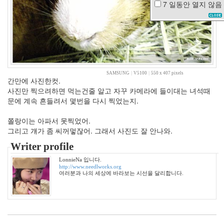
7 일동안
열지 않음
이
예
린
script
봄
비
Illumina
SAMSUNG
|
V5100
|
550 x 407 pixels
간만에 사진한컷.
뾰
루
사진만 찍으려하면 먹는건줄 알고 자꾸 카메라에 들이대는 녀석때
지
문에 계속 흔들려서 몇번을 다시 찍었는지.
카
메
쫄랑이는 아파서 못찍었어.
론
그리고 걔가 좀 씨꺼멓잖어. 그래서 사진도 잘 안나와.
디
아
Writer profile
즈
칵
LonnieNa 입니다.
http://www.needlworks.org
테
여러분과 나의 세상에 바라보는 시선을 달리합니다.
일
CSS
느
낌
북