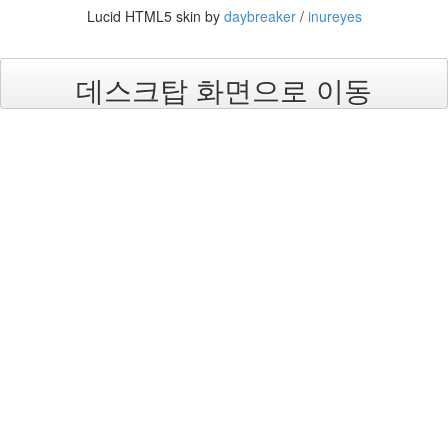
랑
Lucid HTML5 skin by
daybreaker
/
inureyes
의
조
건
데스크탑 화면으로 이동
By
LonnieNa
Find!
Categories
전
체
1002
2004
년
48
2004
년
7
월
14