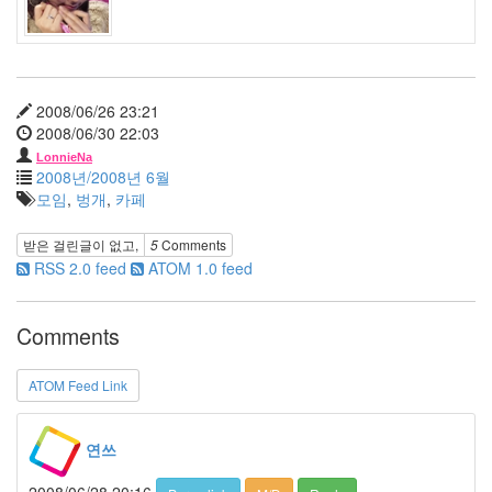
구
마
이
크
로
2008/06/26 23:21
소
프
2008/06/30 22:03
트
LonnieNa
결
2008년/2008년 6월
초
모임
,
벙개
,
카페
보
은
받은 걸린글이 없고,
5
Comments
기
차
RSS 2.0 feed
ATOM 1.0 feed
여
행
악
Comments
연
송
창
ATOM Feed Link
환
성
유
연쓰
리