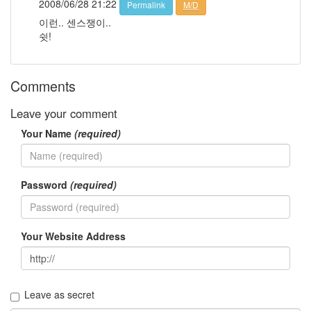
2008/06/28 21:22
Permalink
M/D
이
이런.. 센스쟁이..
상
형
쉿!
이
은
진
Comments
지
겹
다
Leave your comment
느
Your Name
(required)
낌
스
킨
공
모
Password
(required)
전
태
그
Your Website Address
없
음
Notices
Leave as secret