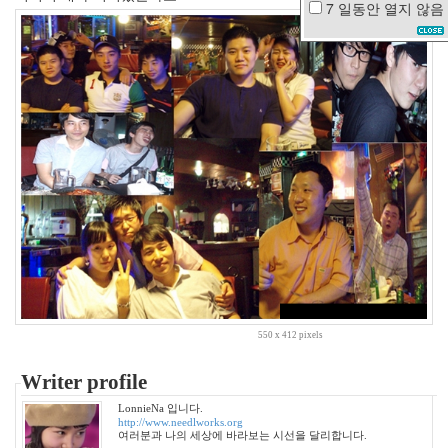
7 일동안
열지 않음
봄
꽃
축
제
스
팸
낮
잠
새
싹
등
기
우
편
반
지
iPhone4
550 x 412 pixels
그
린
Writer profile
스
무
LonnieNa 입니다.
디
http://www.needlworks.org
여러분과 나의 세상에 바라보는 시선을 달리합니다.
대