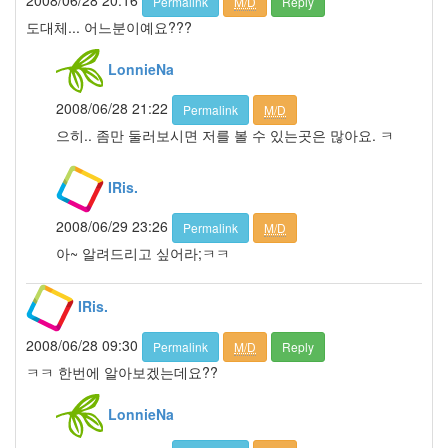
2008/06/28 20:16
Permalink
M/D
Reply
주
걸
도대체... 어느분이예요???
륜
SOREA
LonnieNa
봉
태
2008/06/28 21:22
Permalink
M/D
규
으히.. 좀만 둘러보시면 저를 볼 수 있는곳은 많아요. ㅋ
맥
북
IRis.
박
채
2008/06/29 23:26
경
Permalink
M/D
행
아~ 알려드리고 싶어라;ㅋㅋ
복
회
상
IRis.
우
을
2008/06/28 09:30
Permalink
M/D
Reply
증
ㅋㅋ 한번에 알아보겠는데요??
도
발
별
LonnieNa
자
리