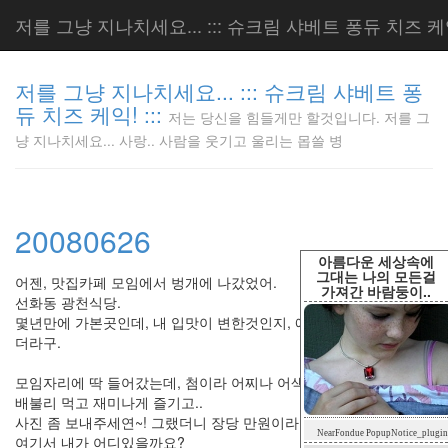
저를 그냥 지나치세요... ::: 슈크림 샤베트 퐁듀 치즈 케익!
저를 그냥 지나치세요... ::: 슈크림 샤베트 퐁
듀 치즈 케익! :::
저는 당신을 힘들게만 할것입니다. 저를 그
저는 당신
냥 지나치세요... 사랑.. 사람을 웃기고 울리는 몹쓸 병
을 힘들게
만 할것입
니다. 저
를 그냥
20080626
지나치세
요... 사
아름다운 세상속에
랑.. 사람
그대는 나의 모든걸
어젠, 맛집카페 모임에서 벙개에 나갔었어.
가져간 바람둥이..
을 웃기고
선화동 광천식당.
울리는 몹
몇년만에 가본곳인데, 내 입맛이 변한것인지, 예전만큼은 못한것 같
쓸 병
더라구.
LonnieNa
모임자리에 딱 들어갔는데, 첨이라 어찌나 어색하던지.
배불리 먹고 재미나게 즐기고..
사진 좀 보내주세연~! 그랬더니 장당 만원이라는..
Tag
NearFondue PopupNotice_plugin
Cloud
여기서 내가 어디있을까요?