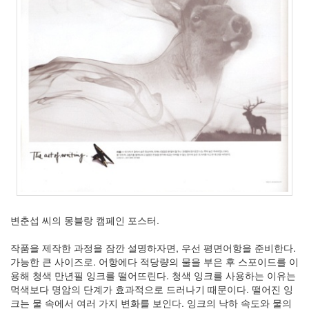
우
정
By
LonnieNa
나
랑
똑
같
이
닮
은
딸
By
LonnieNa
변춘섭 씨의 몽블랑 캠페인 포스터.
사
랑
작품을 제작한 과정을 잠깐 설명하자면, 우선 평면어항을 준비한다.
의
가능한 큰 사이즈로. 어항에다 적당량의 물을 부은 후 스포이드를 이
조
용해 청색 만년필 잉크를 떨어뜨린다. 청색 잉크를 사용하는 이유는
건
먹색보다 명암의 단계가 효과적으로 드러나기 때문이다. 떨어진 잉
By
크는 물 속에서 여러 가지 변화를 보인다. 잉크의 낙하 속도와 물의