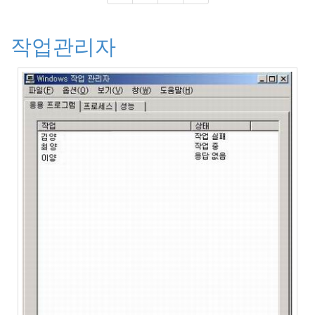
과
의
사
작업관리자
봉
달
희
편
지
장
미
팬
팔
봄
날
주
희
사
고
물
놀
이
공
연
돈