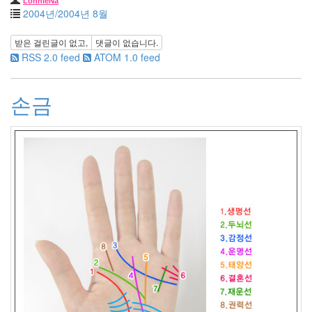
Apple
LonnieNa
2004년/2004년 8월
1
Tatter
Tip
받은 걸린글이 없고,
댓글이 없습니다.
10
RSS 2.0 feed
ATOM 1.0 feed
Life/Food
3
손금
etc
2
web
clips
1
포
토
앨
범
215
여
행
14
풍
경
13