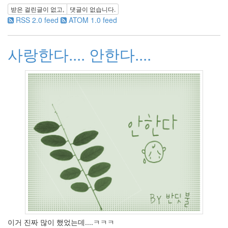
2012
받은 걸린글이 없고,
댓글이 없습니다.
년
RSS 2.0 feed
ATOM 1.0 feed
3
월
1
사랑한다.... 안한다....
2012
년
4
월
1
2012
년
5
월
0
2012
년
6
월
0
2012
년
이거 진짜 많이 했었는데....ㅋㅋㅋ