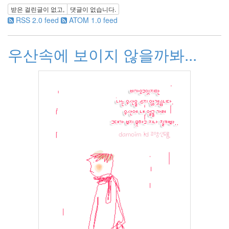
3
받은 걸린글이 없고,
댓글이 없습니다.
2009
RSS 2.0 feed
ATOM 1.0 feed
년
9
월
우산속에 보이지 않을까봐...
3
2009
년
10
월
1
2009
년
11
월
4
2009
년
12
월
3
2010