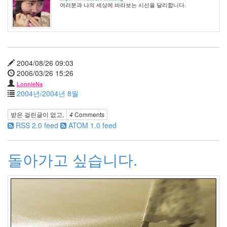
42
여러분과 나의 세상에 바라보는 시선을 달리합니다.
2006
년
2
월
45
2004/08/26 09:03
2006
2006/03/26 15:26
년
3
LonnieNa
2004년/2004년 8월
월
35
받은 걸린글이 없고,
4
Comments
2006
RSS 2.0 feed
ATOM 1.0 feed
년
4
월
돌아가고 싶습니다.
25
2006
년
5
월
21
2006