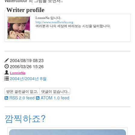
Watercolour 의 그림을 보면서..
월
Writer profile
10
2011
LonnieNa 입니다.
년
http://www.needlworks.org
여러분과 나의 세상에 바라보는 시선을 달리합니다.
2
월
7
2011
년
3
2004/08/19 08:23
월
2006/03/26 15:26
4
LonnieNa
2011
2004년/2004년 8월
년
4
받은 걸린글이 없고,
댓글이 없습니다.
월
RSS 2.0 feed
ATOM 1.0 feed
6
2011
년
깜찍하죠?
5
월
2