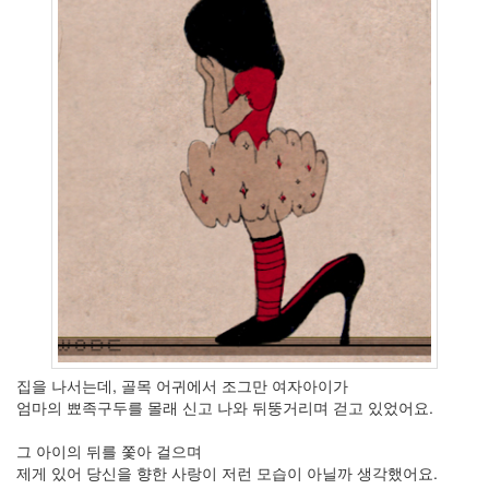
12
월
7
2009
년
31
2009
년
1
월
4
2009
년
2
월
2
2009
년
집을 나서는데, 골목 어귀에서 조그만 여자아이가
3
엄마의 뾰족구두를 몰래 신고 나와 뒤뚱거리며 걷고 있었어요.
월
4
그 아이의 뒤를 쫓아 걸으며
2009
제게 있어 당신을 향한 사랑이 저런 모습이 아닐까 생각했어요.
년