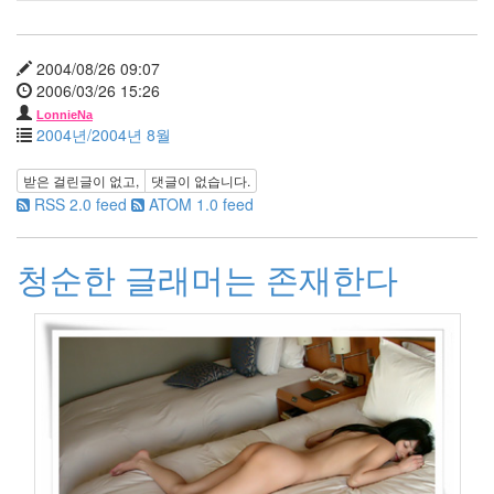
2005
년
44
2004/08/26 09:07
2005
2006/03/26 15:26
년
6
LonnieNa
2004년/2004년 8월
월
1
2005
받은 걸린글이 없고,
댓글이 없습니다.
년
RSS 2.0 feed
ATOM 1.0 feed
7
월
청순한 글래머는 존재한다
4
2005
년
8
월
1
2005
년
9
월
3