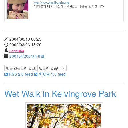
년
http://www.needlworks.org
여러분과 나의 세상에 바라보는 시선을 달리합니다.
5
월
3
2010
년
6
2004/08/19 08:25
월
2006/03/26 15:26
2
LonnieNa
2010
2004년/2004년 8월
년
7
받은 걸린글이 없고,
댓글이 없습니다.
월
RSS 2.0 feed
ATOM 1.0 feed
3
2010
년
Wet Walk in Kelvingrove Park
8
월
0
2010
년
9