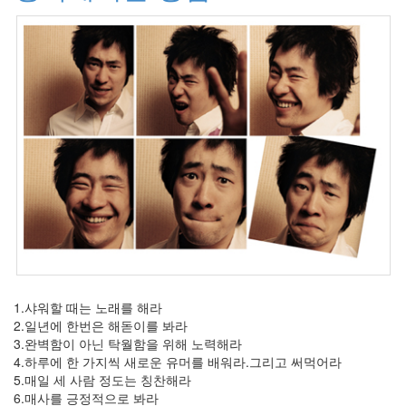
월
12
2007
년
3
월
9
2007
년
4
월
10
2007
년
5
월
2
1.샤워할 때는 노래를 해라
2007
2.일년에 한번은 해돋이를 봐라
년
3.완벽함이 아닌 탁월함을 위해 노력해라
6
4.하루에 한 가지씩 새로운 유머를 배워라.그리고 써먹어라
월
5.매일 세 사람 정도는 칭찬해라
3
6.매사를 긍정적으로 봐라
2007