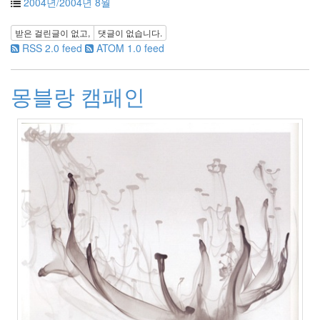
2004년/2004년 8월
선
물
받은 걸린글이 없고,
댓글이 없습니다.
만
원
RSS 2.0 feed
ATOM 1.0 feed
버
스
윤
몽블랑 캠패인
은
혜
한
예
슬
동
학
사
Notices
멍
멍
이
들
의