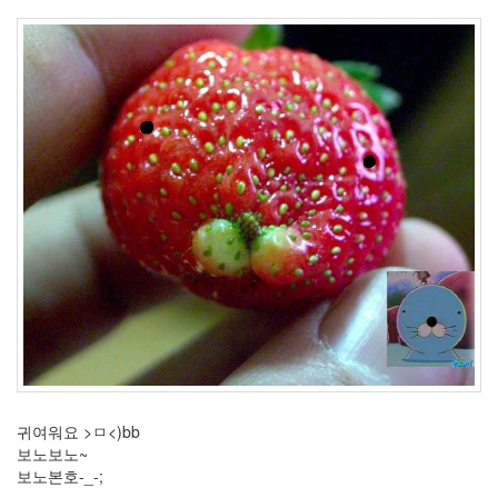
3
월
6
2008
년
4
월
4
2008
년
5
월
3
2008
년
6
월
7
2008
년
귀여워요 >ㅁ<)bb
7
보노보노~
월
보노본호-_-;
3