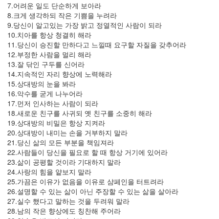
7.어려운 일도 단순하게 보아라
년
8.크게 생각하되 작은 기쁨을 누려라
7
9.당신이 알고있는 가장 밝고 정열적인 사람이 되라
월
10.치아를 항상 청결히 해라
11
11.당신이 승진할 만하다고 느낄때 요구할 자질을 갖추어라
2007
12.부정한 사람을 멀리 해라
년
13.잘 닦인 구두를 신어라
8
14.지속적인 자리 향상에 노력해라
월
15.상대방의 눈을 봐라
3
16.악수를 굳게 나누어라
2007
17.먼저 인사하는 사람이 되라
년
18.새로운 친구를 사귀되 옛 친구를 소중히 해라
9
19.상대방의 비밀은 항상 지켜라
월
20.상대방이 내미는 손을 거부하지 말라
5
21.당신 삶의 모든 부분을 책임져라
2007
22.사람들이 당신을 필요로 할 때 항상 거기에 있어라
년
23.삶이 공평할 것이라 기대하지 말라
10
24.사랑의 힘을 얕보지 말라
월
25.가끔은 이유가 없음을 이유로 샴페인을 터트려라
5
26.설명할 수 있는 삶이 아닌 주장할 수 있는 삶을 살아라
2007
27.실수 했다고 말하는 것을 두려워 말라
년
28.남의 작은 향상에도 칭찬해 주어라
11