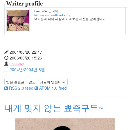
Writer profile
2008
년
LonnieNa 입니다.
8
http://www.needlworks.org
여러분과 나의 세상에 바라보는 시선을 달리합니다.
월
2
2008
년
9
월
2004/08/20 22:47
2
2006/03/26 15:26
2008
LonnieNa
년
2004년/2004년 8월
10
월
받은 걸린글이 없고,
댓글이 없습니다.
3
RSS 2.0 feed
ATOM 1.0 feed
2008
년
11
내게 맞지 않는 뾰죡구두~
월
1
2008
년