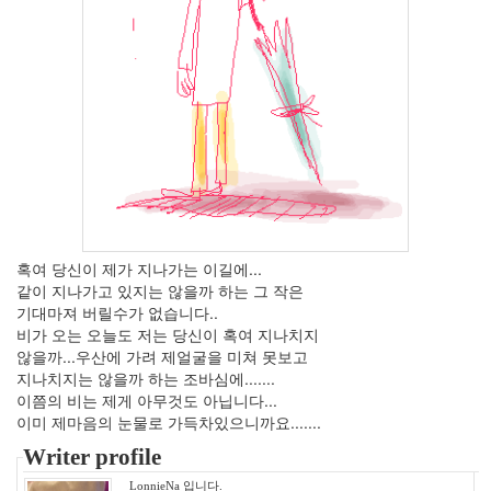
년
34
2010
년
1
월
2
2010
년
2
월
2
2010
혹여 당신이 제가 지나가는 이길에...
년
같이 지나가고 있지는 않을까 하는 그 작은
3
기대마져 버릴수가 없습니다..
월
비가 오는 오늘도 저는 당신이 혹여 지나치지
0
않을까...우산에 가려 제얼굴을 미쳐 못보고
2010
지나치지는 않을까 하는 조바심에.......
년
이쯤의 비는 제게 아무것도 아닙니다...
4
이미 제마음의 눈물로 가득차있으니까요.......
월
Writer profile
0
2010
LonnieNa 입니다.