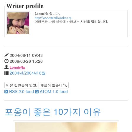
7
Writer profile
월
1
LonnieNa 입니다.
http://www.needlworks.org
2012
여러분과 나의 세상에 바라보는 시선을 달리합니다.
년
8
월
0
2012
년
2004/08/11 09:43
9
2006/03/26 15:26
월
LonnieNa
0
2004년/2004년 8월
2019
년
받은 걸린글이 없고,
댓글이 없습니다.
1
RSS 2.0 feed
ATOM 1.0 feed
2020
년
2
포옹이 좋은 10가지 이유
2021
년
8
느