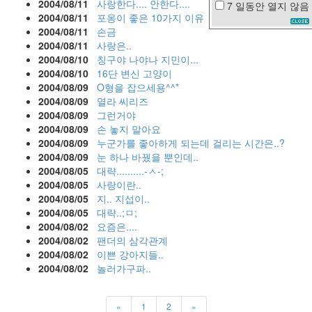
2004/08/11
사랑한다.... 안한다....
7 일동안
열지 않음
사
2004/08/11
포옹이 좋은 10가지 이유
과
2004/08/11
손금
인
2004/08/11
사랑은..
연
2004/08/10
칭구야 나야나 지민이...
다
2004/08/10
16단 변신 고양이
이
2004/08/09
O형을 잡으세용^^*
앤
2004/08/09
열라 씨리즈
크
루
2004/08/09
그런거야
거
2004/08/09
손 놓지 말아요
정
2004/08/09
누군가를 좋아하게 되는데 걸리는 시간은..?
꽃
2004/08/09
눈 하나 바꿨을 뿐인데..
2004/08/05
대략..........-ㅅ-;
일
2004/08/05
사랑이란..
본
음
2004/08/05
지.. 지섭이..
악
2004/08/05
대략..;ㅁ;
미
2004/08/02
요즘은....
니
2004/08/02
팬더의 삼각관계
막
2004/08/02
이쁜 강아지들..
스
2004/08/02
놀러가구파..
민
영
원
«
1
2
»
외