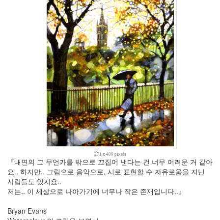
월
4
2010
년
10
월
3
2010
년
11
월
5
2010
년
12
월
271 x 400 pixels
10
『내면의 그 무언가를 밖으로 끄집어 낸다는 건 너무 어려운 거 같아
2011
요.. 하지만.. 그림으로 음악으로, 시로 표현할 수 자유로움을 지닌
년
사람들도 있지요..
48
저는.. 이 세상으로 나아가기에 너무나 작은 존재입니다..』
2011
년
Bryan Evans
1