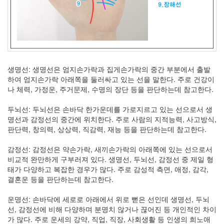
우
리
네
습
관
4
쫄
생명선: 생명선은 엄지손가락과 집게손가락의 중간 부분에서 출발
랑
하여 엄지손가락 아래쪽을 둘러싸고 있는 선을 말한다. 주로 건강이
이
나 체력, 가정운, 주거문제, 수명의 장단 등을 판단하는데 참고한다.
똥
글
두뇌선: 두뇌선은 손바닥 한가운데를 가로지르고 있는 선으로서 생
이
명선과 감정선의 중간에 위치한다. 주로 사람의 지적능력, 사고방식,
15
판단력, 창의력, 상상력, 직감력, 재능 등을 판단하는데 참고한다.
차
차
감정선: 감정선은 약손가락, 새끼손가락의 아래쪽에 있는 선으로서
망
비교적 완만하게 구부러져 있다. 생명선, 두뇌선, 감정선 중 제일 형
토
태가 다양하고 복잡한 경우가 많다. 주로 감성적 측면, 애정, 감각,
7
결혼운 등을 판단하는데 참고한다.
봉
자
운명선: 손바닥에 세로로 아래에서 위로 뻗은 선인데 생명선, 두뇌
동
선, 감정선에 비해 다양하며 분명치 않거나 끊어진 등 개인적인 차이
생
가 많다. 주로 운세의 강약, 직업, 직장, 사회생활 등 인생의 희노애