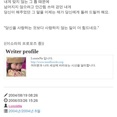
내게 맞지 않는 그 틈 때문에
4
넘어지지 않으려고 안간힘 쓰며 걷던 내게
월
당신이 해주었던 그 말을 이제는 제가 당신에게 돌려 드릴까 해요.
2
2009
년
"당신을 사랑하는 것보다 사랑하지 않는 일이 더 힘드네요."
5
월
3
((이소라의 프로포즈 중))
2009
Writer profile
년
6
LonnieNa 입니다.
월
http://www.needlworks.org
여러분과 나의 세상에 바라보는 시선을 달리합니다.
1
2009
년
7
월
1
2004/08/19 08:26
2009
2006/03/26 15:26
년
LonnieNa
8
2004년/2004년 8월
월