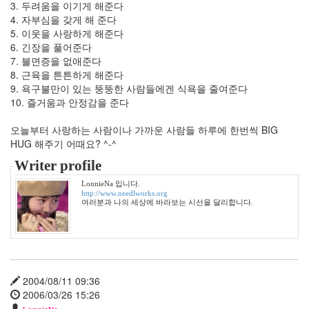
3. 두려움을 이기게 해준다
악
4. 자부심을 갖게 해 준다
41
5. 이웃을 사랑하게 해준다
스
6. 긴장을 풀어준다
크
7. 불면증을 없애준다
랩
8. 근육을 튼튼하게 해준다
21
9. 욕구불만이 있는 뚱뚱한 사람들에겐 식욕을 줄여준다
그
10. 즐거움과 안정감을 준다
외
2
오늘부터 사랑하는 사람이나 가까운 사람들 하루에 한번씩 BIG
데
HUG 해주기 어때요? ^-^
이
터
Writer profile
뱅
크
LonnieNa 입니다.
http://www.needlworks.org
37
여러분과 나의 세상에 바라보는 시선을 달리합니다.
Design
0
Tatter
Skin
10
2004/08/11 09:36
Web
2006/03/26 15:26
10