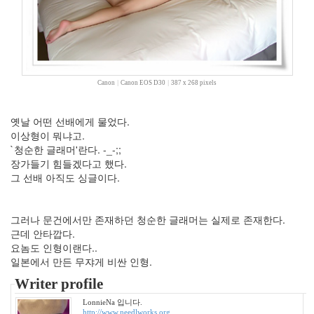
2005
년
10
월
5
2005
Canon
|
Canon EOS D30
|
387 x 268 pixels
년
11
옛날 어떤 선배에게 물었다.
월
이상형이 뭐냐고.
3
`청순한 글래머'란다. -_-;;
2005
장가들기 힘들겠다고 했다.
년
그 선배 아직도 싱글이다.
12
월
27
그러나 문건에서만 존재하던 청순한 글래머는 실제로 존재한다.
2006
근데 안타깝다.
년
요놈도 인형이랜다..
292
일본에서 만든 무쟈게 비싼 인형.
2006
년
Writer profile
1
LonnieNa 입니다.
월
http://www.needlworks.org