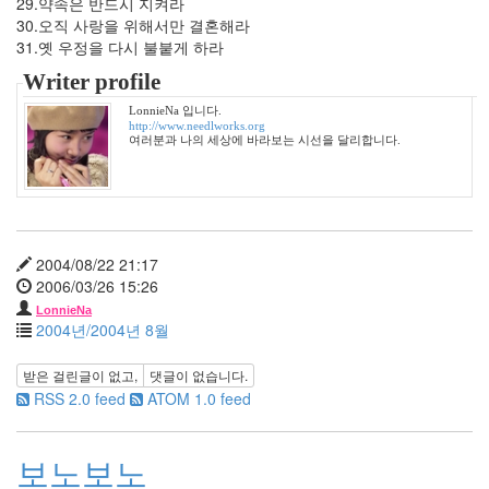
29.약속은 반드시 지켜라
월
30.오직 사랑을 위해서만 결혼해라
6
31.옛 우정을 다시 불붙게 하라
2007
년
Writer profile
12
LonnieNa 입니다.
월
http://www.needlworks.org
3
여러분과 나의 세상에 바라보는 시선을 달리합니다.
2008
년
51
2008
년
2004/08/22 21:17
1
2006/03/26 15:26
월
LonnieNa
6
2004년/2004년 8월
2008
년
받은 걸린글이 없고,
댓글이 없습니다.
2
RSS 2.0 feed
ATOM 1.0 feed
월
7
2008
보노보노
년