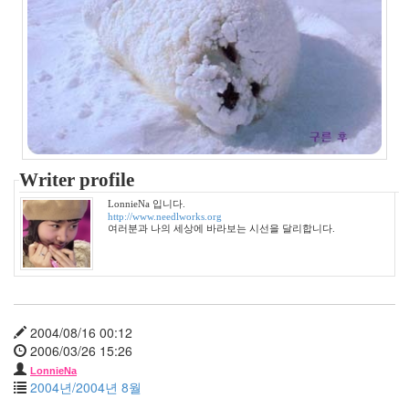
10
월
3
2011
년
11
월
3
2011
년
Writer profile
12
월
LonnieNa 입니다.
3
http://www.needlworks.org
여러분과 나의 세상에 바라보는 시선을 달리합니다.
2012
년
1
월
3
2012
2004/08/16 00:12
년
2006/03/26 15:26
2
LonnieNa
월
2004년/2004년 8월
1