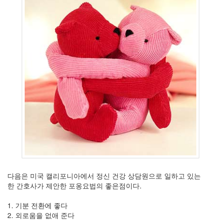
낌
88
원
하
고
원
하
는
2
시
네
마
스
토
리
22
나
다음은 미국 캘리포니아에서 정신 건강 상담원으로 일하고 있는
를
한 간호사가 제안한 포옹요법의 좋은점이다.
울
리
1. 기분 전환에 좋다
는
2. 외로움을 없애 준다
음