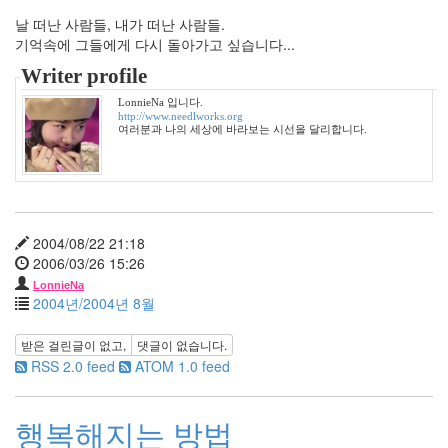
22
날 떠난 사람들, 내가 떠난 사람들.
2006
기억속에 그들에게 다시 돌아가고 싶습니다...
년
11
Writer profile
월
LonnieNa 입니다.
23
http://www.needlworks.org
2006
여러분과 나의 세상에 바라보는 시선을 달리합니다.
년
12
월
14
2007
2004/08/22 21:18
년
2006/03/26 15:26
83
LonnieNa
2007
2004년/2004년 8월
년
1
받은 걸린글이 없고,
댓글이 없습니다.
월
RSS 2.0 feed
ATOM 1.0 feed
14
2007
년
행복해지는 방법
2