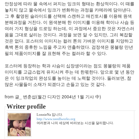
LonnieNa
안정성에 따라 물 속에서 퍼지는 잉크의 형태는 환상적이다. 이 때를
놓치지 않고 물속에서 잉크가 변화하는 과정을 카메라에 담아낸다.
그 후 촬영된 슬라이드를 선택해 스캔하고 매킨토시를 이용해 원색
Find!
분해과정을 거친다. 이 원색분해 한 이미지를 이용해 학이나 사슴 등
여러 가지 형상을 드로잉 하는데, 이 과정에서 중요한 것은 자연스러
Categories
움을 그대로 살리는 것이다. 과정을 보면 알 수 있지만, 그리 복잡할
것은 없다. 포스터의 이미지는 컬러 톤의 가벼운 이미지를 지양하고
전
흑백 톤의 중후한 느낌을 주고자 연출하였다. 검정색은 몽블랑 만년
체
필의 제품이미지를 잘 표현해 주는 컬러라 할 수 있다.
1002
2004
포스터에 등장하는 학과 사슴이 십장생이라는 점도 몽블랑의 제품
년
이미지를 고급스럽게 유지시켜 주는 데 한몫한다. 앞으로 몇 년 동안
48
은 이 잉크작업의 완성도를 높이는 데 노력할 것이다. 둘러보면, 참
2004
많은 사물들이 소재가 되겠다고 손들고 있는 것 같다.
년
7
from 글_ 변춘섭(월간 디자인 2004년 1월 기사 中)
월
14
Writer profile
2004
년
LonnieNa 입니다.
http://www.needlworks.org
8
여러분과 나의 세상에 바라보는 시선을 달리합니다.
월
34