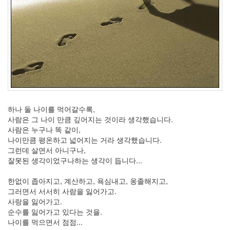
년
6
월
1
2006
년
7
월
21
2006
년
하나 둘 나이를 먹어갈수록,
8
사람은 그 나이 만큼 깊어지는 것이라 생각했습니다.
월
사람은 누구나 똑 같이,
26
나이만큼 평온하고 넓어지는 거라 생각했습니다.
2006
그런데 살면서 아니구나,
년
잘못된 생각이었구나하는 생각이 듭니다...
9
월
한없이 좁아지고, 계산하고, 욕심내고, 옹졸해지고,
17
그러면서 서서히 사람을 잃어가고.
2006
사랑을 잃어가고.
년
순수를 잃어가고 있다는 것을.
10
나이를 먹으면서 점점...
월