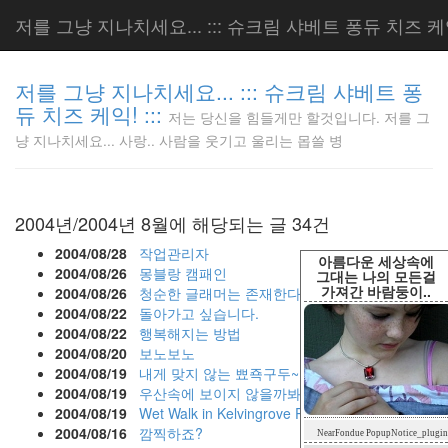
저를 그냥 지나치세요... ::: 슈크림 샤베트 퐁듀 치즈 케익!
저를 그냥 지나치세요... ::: 슈크림 샤베트 퐁
듀 치즈 케익! :::
저는 당신을 힘들게만 할것입니다. 저를 그
저는 당신
냥 지나치세요... 사랑.. 사람을 웃기고 울리는 몹쓸 병
을 힘들게
만 할것입
니다. 저
를 그냥
2004년/2004년 8월에 해당되는 글 34건
지나치세
요... 사
2004/08/28
작업관리자
아름다운 세상속에
랑.. 사람
2004/08/26
몽블랑 캠패인
그대는 나의 모든걸
가져간 바람둥이..
을 웃기고
2004/08/26
청순한 글래머는 존재한다
4
울리는 몹
2004/08/22
돌아가고 싶습니다.
쓸 병
2004/08/22
행복해지는 방법
LonnieNa
2004/08/20
보노보노
2004/08/19
내게 맞지 않는 뾰죡구두~
2004/08/19
우산속에 보이지 않을까봐...
2004/08/19
Wet Walk in Kelvingrove Park
Tag
2004/08/16
깜찍하죠?
NearFondue PopupNotice_plugin
Cloud