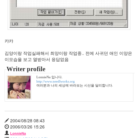
할
일
옥
지
영
몬
캬캬
테
크
리
김양이랑 작업실패해서 최양이랑 작업중.. 전에 사귀던 애인 이양은
스
이모습을 보고 열받아서 응답없음
토
Writer profile
2008
년
LonnieNa 입니다.
가
http://www.needlworks.org
을
여러분과 나의 세상에 바라보는 시선을 달리합니다.
비
차
(茶)
미
쉘
윌
2004/08/28 08:43
리
2006/03/26 15:26
엄
스
LonnieNa