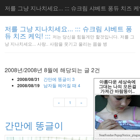
저를 그냥 지나치세요... ::: 슈크림 샤베트 퐁듀 치즈 케익!
저를 그냥 지나치세요... ::: 슈크림 샤베트 퐁
듀 치즈 케익! :::
저는 당신을 힘들게만 할것입니다. 저를 그
저는 당신
냥 지나치세요... 사랑.. 사람을 웃기고 울리는 몹쓸 병
을 힘들게
만 할것입
니다. 저
를 그냥
2008년/2008년 8월에 해당되는 글 2건
지나치세
요... 사
2008/08/31
간만에 똥글이
3
아름다운 세상속에
랑.. 사람
2008/08/19
남자들 헤어질 때
4
그대는 나의 모든걸
가져간 바람둥이..
을 웃기고
울리는 몹
«
1
»
쓸 병
LonnieNa
간만에 똥글이
Tag
NearFondue PopupNotice_plugin
Cloud