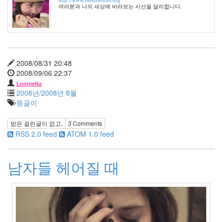
도
여러분과 나의 세상에 바라보는 시선을 달리합니다.
영
코
로
나
19
카
2008/08/31 20:48
운
2008/09/06 22:37
터
컨
LonnieNa
2008년/2008년 8월
테
스
똥글이
트
샴
받은 걸린글이 없고,
3
Comments
푸
RSS 2.0 feed
ATOM 1.0 feed
송
창
환
남자들 헤어질 때
이
별
브
라
운
아
이