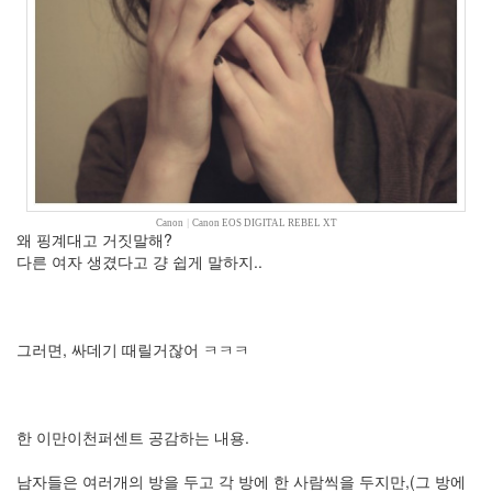
드
걸
스
Cocktail
로
또
봄
의
왈
츠
아
Canon
|
Canon EOS DIGITAL REBEL XT
왜 핑계대고 거짓말해?
이
다른 여자 생겼다고 걍 쉽게 말하지..
엠
샘
별
자
그러면, 싸데기 때릴거잖어 ㅋㅋㅋ
리
선
풍
기
한 이만이천퍼센트 공감하는 내용.
속
옷
오
남자들은 여러개의 방을 두고 각 방에 한 사람씩을 두지만,(그 방에