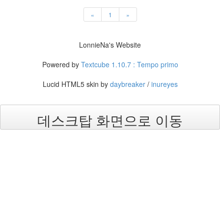
전
«
1
»
화
LonnieNa's Website
Notices
Powered by
Textcube 1.10.7 : Tempo primo
멍
멍
Lucid HTML5 skin by
daybreaker
/
inureyes
이
들
의
우
데스크탑 화면으로 이동
정
By
LonnieNa
나
랑
똑
같
이
닮