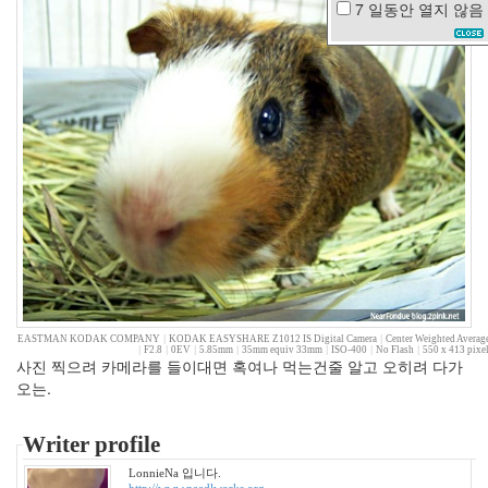
7 일동안
열지 않음
여
자
사
람
Javascript
미
쉘
윌
리
엄
스
일
찍
자
고
Q3
EASTMAN KODAK COMPANY
|
KODAK EASYSHARE Z1012 IS Digital Camera
|
Center Weighted Averag
플
|
F2.8
|
0EV
|
5.85mm
|
35mm equiv 33mm
|
ISO-400
|
No Flash
|
550 x 413 pixe
사진 찍으려 카메라를 들이대면 혹여나 먹는건줄 알고 오히려 다가
러
스
오는.
소
세
Writer profile
지
서
LonnieNa 입니다.
http://www.needlworks.org