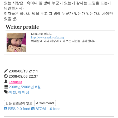
윤
있는 사람은.. 혹여나 옆 방에 누군가 있는거 같다는 느낌을 드는게
윤
당연한거지)
종
여자들은 하나의 방을 두고 그 방에 누군가 있는가 없는가의 차이만
신
있을 뿐.
어
Writer profile
느
멋
LonnieNa 입니다.
진
http://www.needlworks.org
여러분과 나의 세상에 바라보는 시선을 달리합니다.
날
과
수
원
신
용
2008/08/19 21:11
등
2008/09/06 22:37
급
나
LonnieNa
른
2008년/2008년 8월
함
이별
,
헤어짐
그
애
받은 걸린글이 없고,
4
Comments
김
RSS 2.0 feed
ATOM 1.0 feed
정
민