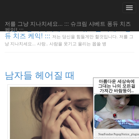
Togg
navi
저를 그냥 지나치세요... ::: 슈크림 샤베트 퐁듀 치즈
저를 그냥 지나치세요... ::: 슈크림 샤베트 퐁
케익! :::
듀 치즈 케익! :::
저는 당신을 힘들게만 할것입니다. 저를 그
저는 당신
냥 지나치세요... 사랑.. 사람을 웃기고 울리는 몹쓸 병
을 힘들게
만 할것입
니다. 저
를 그냥
남자들 헤어질 때
지나치세
요... 사
아름다운 세상속에
랑.. 사람
그대는 나의 모든걸
가져간 바람둥이..
을 웃기고
울리는 몹
쓸 병
LonnieNa
Tag
NearFondue PopupNotice_plugin
Cloud