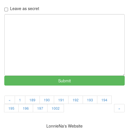
멍
이
Leave as secret
들
의
우
정
By
LonnieNa
나
랑
똑
같
이
Submit
닮
은
딸
By
«
1
189
190
191
192
193
194
LonnieNa
195
196
197
1002
»
사
랑
LonnieNa's Website