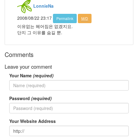
큐
LonnieNa
미
Q3
플
2008/08/22 23:17
Permalink
M/D
러
이유없는 헤어짐은 없겠지요.
스
단지 그 이유를 숨길 뿐.
암
울
인
연
Comments
연
말
Leave your comment
모
임
Your Name
(required)
미
샤
Jazz
종
Password
(required)
아
리
Your Website Address
Notices
멍