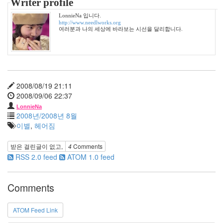
산
Writer profile
궁
LonnieNa 입니다.
시
http://www.needlworks.org
렁
여러분과 나의 세상에 바라보는 시선을 달리합니다.
공
리
심
리
테
스
2008/08/19 21:11
트
2008/09/06 22:37
단
LonnieNa
풍
2008년/2008년 8월
돈
이별
,
헤어짐
자
유
받은 걸린글이 없고,
4
Comments
시
RSS 2.0 feed
ATOM 1.0 feed
대
W.J.
리
Comments
에
칵
테
ATOM Feed Link
일