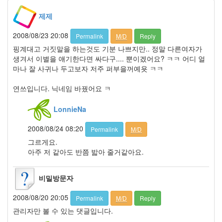
월
제제
요
일
2008/08/23 20:08
Permalink
M/D
Reply
태
핑계대고 거짓말을 하는것도 기분 나쁘지만.. 정말 다른여자가
터
생겨서 이별을 얘기한다면 싸다구.... 뿐이겠어요? ㅋㅋ 어디 얼
툴
마나 잘 사귀나 두고보자 저주 퍼부을꺼예욧 ㅋㅋ
즈
연쓰입니다. 닉네임 바꿨어요 ㅋ
졸
업
LonnieNa
차
승
2008/08/24 08:20
Permalink
M/D
원
그르게요.
한
아주 저 같아도 반쯤 밟아 줄거같아요.
가
인
절
비밀방문자
망
임
2008/08/20 20:05
Permalink
M/D
Reply
정
관리자만 볼 수 있는 댓글입니다.
은