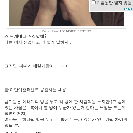
7 일동안
열지 않음
모
임
키
워
드
Canon
|
Canon EOS DIGITAL REBEL XT
로
왜 핑계대고 거짓말해?
그
다른 여자 생겼다고 걍 쉽게 말하지..
동
백
꽃
시
그러면, 싸데기 때릴거잖어 ㅋㅋㅋ
놀
로
지
차
량
한 이만이천퍼센트 공감하는 내용.
용
신
남자들은 여러개의 방을 두고 각 방에 한 사람씩을 두지만,(그 방에
이
있는 사람은.. 혹여나 옆 방에 누군가 있는거 같다는 느낌을 드는게
찬
당연한거지)
란
여자들은 하나의 방을 두고 그 방에 누군가 있는가 없는가의 차이만
한
있을 뿐.
유