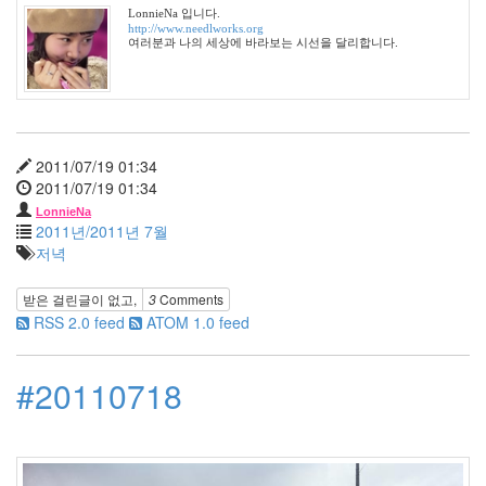
LonnieNa 입니다.
온
http://www.needlworks.org
도
여러분과 나의 세상에 바라보는 시선을 달리합니다.
스
킨
컨
테
스
트
2011/07/19 01:34
클
2011/07/19 01:34
라
우
LonnieNa
드
2011년/2011년 7월
태
저녁
터
툴
받은 걸린글이 없고,
3
Comments
즈
RSS 2.0 feed
ATOM 1.0 feed
오
픈
하
#20110718
우
스
도
발