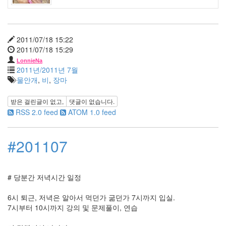
딸
By
LonnieNa
2011/07/18 15:22
사
2011/07/18 15:29
랑
LonnieNa
의
2011년/2011년 7월
조
물안개
,
비
,
장마
건
By
받은 걸린글이 없고,
댓글이 없습니다.
LonnieNa
RSS 2.0 feed
ATOM 1.0 feed
Find!
#201107
Categories
전
# 당분간 저녁시간 일정
체
1002
6시 퇴근, 저녁은 알아서 먹던가 굶던가 7시까지 입실.
2004
7시부터 10시까지 강의 및 문제풀이, 연습
년
48