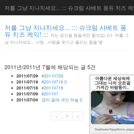
저를 그냥 지나치세요... ::: 슈크림 샤베트 퐁듀 치즈 케익!
저를 그냥 지나치세요... ::: 슈크림 샤베트 퐁
듀 치즈 케익! :::
저는 당신을 힘들게만 할것입니다. 저를 그
저는 당신
냥 지나치세요... 사랑.. 사람을 웃기고 울리는 몹쓸 병
을 힘들게
만 할것입
니다. 저
를 그냥
2011년/2011년 7월에 해당되는 글 5건
지나치세
요... 사
2011/07/29
#20110729
아름다운 세상속에
랑.. 사람
2011/07/19
#20110716
3
그대는 나의 모든걸
가져간 바람둥이..
을 웃기고
2011/07/18
#20110718
울리는 몹
2011/07/09
#201107
쓸 병
2011/07/04
장마 끝에 개인 하늘
2
LonnieNa
«
1
»
Tag
NearFondue PopupNotice_plugin
Cloud