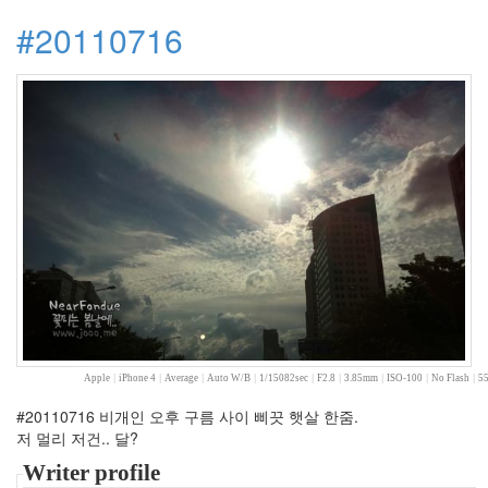
스
#20110716
틴
던
스
트
결
혼
식
검
찰
청
우
울
증
5
월
벚
꽃
Apple
|
iPhone 4
|
Average
|
Auto W/B
|
1/15082sec
|
F2.8
|
3.85mm
|
ISO-100
|
No Flash
|
55
자
전
#20110716 비개인 오후 구름 사이 삐끗 햇살 한줌.
거
저 멀리 저건.. 달?
키
워
Writer profile
드