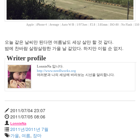
12
월
27
2006
Apple
|
iPhone 4
|
Average
|
Auto W/B
|
1/973sec
|
F2.8
|
3.85mm
|
ISO-80
|
No Flash
|
550 
년
292
2006
오늘 같은 날씨만 된다면 여름날도 세상 살만 할 것 같다.
년
밤에 찬바람 살랑살랑한 가을 날 같았다. 하지만 이럴 순 없지.
1
Writer profile
월
42
LonnieNa 입니다.
2006
http://www.needlworks.org
여러분과 나의 세상에 바라보는 시선을 달리합니다.
년
2
월
45
2006
년
2011/07/04 23:07
3
2011/07/05 08:06
월
LonnieNa
35
2011년/2011년 7월
2006
가을
,
여름
,
장마