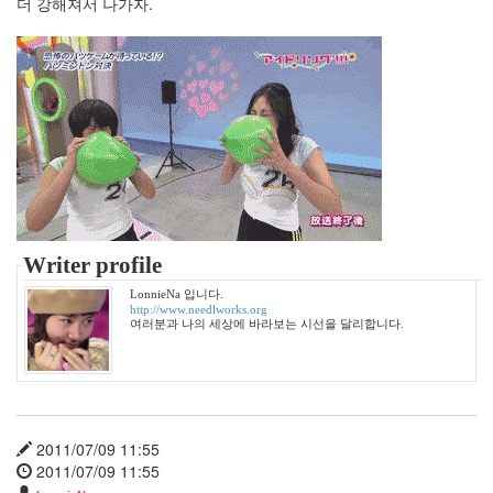
더 강해져서 나가자.
2004
년
7
월
14
2004
년
8
월
34
2005
년
Writer profile
44
2005
LonnieNa 입니다.
http://www.needlworks.org
년
여러분과 나의 세상에 바라보는 시선을 달리합니다.
6
월
1
2005
년
7
2011/07/09 11:55
월
2011/07/09 11:55
4