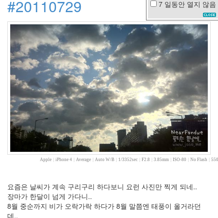
#20110729
7 일동안
열지 않음
인
테
리
어
조
용
한
세
상
3
월
중
독
IE7
iOS5
마
이
Apple
|
iPhone 4
|
Average
|
Auto W/B
|
1/3352sec
|
F2.8
|
3.85mm
|
ISO-80
|
No Flash
|
550
크
로
소
요즘은 날씨가 계속 구리구리 하다보니 요런 사진만 찍게 되네..
프
장마가 한달이 넘게 가다니..
트
8월 중순까지 비가 오락가락 하다가 8월 말쯤엔 태풍이 올거라던
여
데..