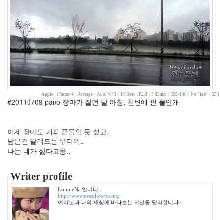
규
미
Notices
멍
멍
이
들
의
Apple
|
iPhone 4
|
Average
|
Auto W/B
|
1/50sec
|
F2.8
|
3.85mm
|
ISO-100
|
No Flash
|
550 
#20110709 pano 장마가 짙던 날 아침, 천변에 핀 물안개
우
정
By
이제 장마도 거의 끝물인 듯 싶고.
LonnieNa
남은건 달려드는 무더위..
나는 네가 싫다고옹..
나
랑
똑
Writer profile
같
LonnieNa 입니다.
이
http://www.needlworks.org
닮
여러분과 나의 세상에 바라보는 시선을 달리합니다.
은