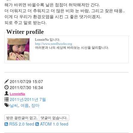
행
해가 바뀌면 바뀔수록 날은 점점더 허막해져만 간다.
노
더 더워지고 더 추워지고 더 많은 비와 눈 바람, 그리고 잦은 태풍..
무
이게 다 우리가 환경오염을 시킨 그 좋은 댓가이겠지.
현
되로 주고 말로 받는다.
아
Writer profile
이
패
LonnieNa 입니다.
드
http://www.needlworks.org
여러분과 나의 세상에 바라보는 시선을 달리합니다.
술
Clint
Eastwood
다
짐
2011/07/29 15:07
공
2011/07/30 16:34
포
영
LonnieNa
화
2011년/2011년 7월
폭
날씨
,
여름
,
장마
설
현
받은 걸린글이 없고,
댓글이 없습니다.
진
RSS 2.0 feed
ATOM 1.0 feed
영
커