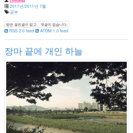
LonnieNa
2005
2011년/2011년 7월
년
공부
8
월
받은 걸린글이 없고,
댓글이 없습니다.
1
RSS 2.0 feed
ATOM 1.0 feed
2005
년
9
장마 끝에 개인 하늘
월
3
2005
년
10
월
5
2005
년
11
월
3
2005
년