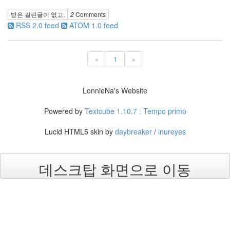
년
4
받은 걸린글이 없고,
2
Comments
월
RSS 2.0 feed
ATOM 1.0 feed
25
2006
년
«
1
»
5
월
21
LonnieNa's Website
2006
년
Powered by
Textcube 1.10.7 : Tempo primo
6
월
Lucid HTML5 skin by
daybreaker
/
inureyes
1
2006
년
데스크탑 화면으로 이동
7
월
21
2006
년
8
월