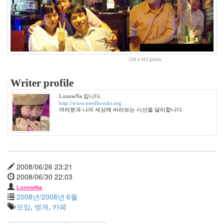
기
차
여
행
엄
니
550 x 412 pixels
USB
Memory
12
Writer profile
월
LonnieNa 입니다.
주
http://www.needlworks.org
말
여러분과 나의 세상에 바라보는 시선을 달리합니다.
황
해
박
신
혜
2008/06/26 23:21
현
2008/06/30 22:03
실
LonnieNa
코
2008년/2008년 6월
스
모임
,
벙개
,
카페
모
스