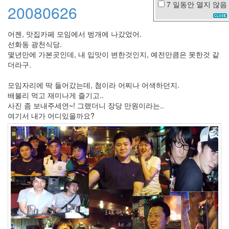
7 일동안
열지 않음
20080626
1
억
Y
어젠, 맛집카페 모임에서 벙개에 나갔었어.
선화동 광천식당.
니
들
몇년만에 가본곳인데, 내 입맛이 변한것인지, 예전만큼은 못한것 같
웍
더라구.
스
봄
모임자리에 딱 들어갔는데, 첨이라 어찌나 어색하던지.
날
배불리 먹고 재미나게 즐기고..
하
사진 좀 보내주세연~! 그랬더니 장당 만원이라는..
늘
여기서 내가 어디있을까요?
SOREA
박
건
형
태
그
도
귀
찮
다
트
리