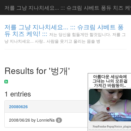
저를 그냥 지나치세요... ::: 슈크림 샤베트 퐁듀 치즈 케익!
저를 그냥 지나치세요... ::: 슈크림 샤베트 퐁
듀 치즈 케익! :::
저는 당신을 힘들게만 할것입니다. 저를 그
저는 당신
냥 지나치세요... 사랑.. 사람을 웃기고 울리는 몹쓸 병
을 힘들게
만 할것입
니다. 저
를 그냥
Results for '벙개'
지나치세
요... 사
아름다운 세상속에
랑.. 사람
그대는 나의 모든걸
가져간 바람둥이..
을 웃기고
1 entries
울리는 몹
쓸 병
LonnieNa
20080626
2008/06/26
by LonnieNa
5
Tag
NearFondue PopupNotice_plugin
Cloud