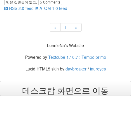
받은 걸린글이 없고,
5
Comments
mac
life
RSS 2.0 feed
ATOM 1.0 feed
태
연
2009
«
1
»
년
회
상
LonnieNa's Website
새
나
Powered by
Textcube 1.10.7 : Tempo primo
라
의
Lucid HTML5 skin by
daybreaker
/
inureyes
어
린
이
황
데스크탑 화면으로 이동
성
수
박
사
리
에
이
상
형