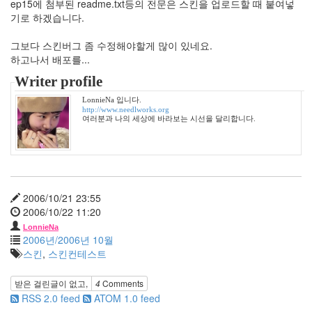
ep15에 첨부된 readme.txt등의 전문은 스킨을 업로드할 때 붙여넣
카
메
기로 하겠습니다.
론
디
그보다 스킨버그 좀 수정해야할게 많이 있네요.
아
하고나서 배포를...
즈
정
Writer profile
인
영
LonnieNa 입니다.
http://www.needlworks.org
포
여러분과 나의 세상에 바라보는 시선을 달리합니다.
도
밭
그
사
나
이
2006/10/21 23:55
2006/10/22 11:20
남
상
LonnieNa
미
2006년/2006년 10월
메
스킨
,
스킨컨테스트
리
대
받은 걸린글이 없고,
4
Comments
구
RSS 2.0 feed
ATOM 1.0 feed
공
방