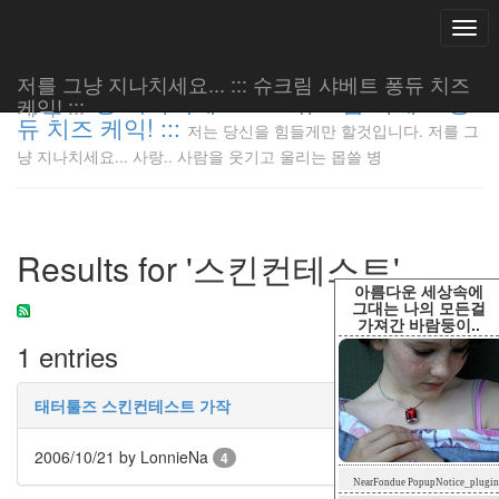
Togg
navi
저를 그냥 지나치세요... ::: 슈크림 샤베트 퐁듀 치즈
저를 그냥 지나치세요... ::: 슈크림 샤베트 퐁
케익! :::
듀 치즈 케익! :::
저는 당신을 힘들게만 할것입니다. 저를 그
저는 당신
냥 지나치세요... 사랑.. 사람을 웃기고 울리는 몹쓸 병
을 힘들게
만 할것입
니다. 저
를 그냥
Results for '스킨컨테스트'
지나치세
요... 사
아름다운 세상속에
랑.. 사람
그대는 나의 모든걸
가져간 바람둥이..
을 웃기고
1 entries
울리는 몹
쓸 병
LonnieNa
태터툴즈 스킨컨테스트 가작
2006/10/21
by LonnieNa
4
Tag
NearFondue PopupNotice_plugin
Cloud