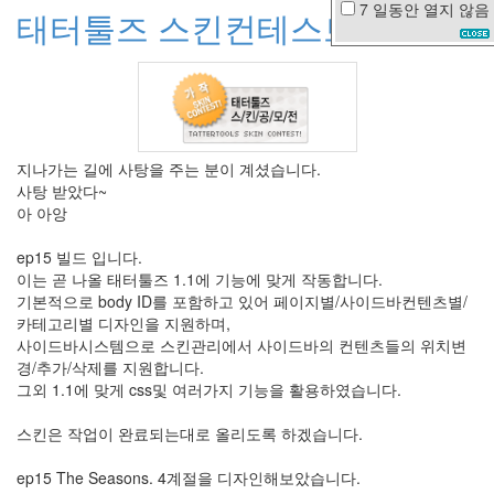
7 일동안
열지 않음
태터툴즈 스킨컨테스트 가작
미
용
고
속
도
로
북
한
지나가는 길에 사탕을 주는 분이 계셨습니다.
째
사탕 받았다~
즈
아 아앙
워
킹
ep15 빌드 입니다.
맘
이는 곧 나올 태터툴즈 1.1에 기능에 맞게 작동합니다.
남
기본적으로 body ID를 포함하고 있어 페이지별/사이드바컨텐츠별/
궁
카테고리별 디자인을 지원하며,
민
사이드바시스템으로 스킨관리에서 사이드바의 컨텐츠들의 위치변
경/추가/삭제를 지원합니다.
꽃
그외 1.1에 맞게 css및 여러가지 기능을 활용하였습니다.
SUTTER
HOME
스킨은 작업이 완료되는대로 올리도록 하겠습니다.
최
성
ep15 The Seasons. 4계절을 디자인해보았습니다.
국