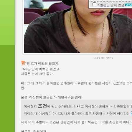
7 일동안
열지 않음
550 x 309 pixels
한
땐 코가 이쁘면 됐었지.
그리곤 입이 이쁘면 됐었고.
지금은 눈이 크면 좋아.
뭐.. 그 때 그 때의 좋아했던 연얘인이나 주변에 좋아했던 사람이 있었으면 
만.
물론, 이상형이 모든걸 다 대변해주진 않아.
조건
이상형의
에 맞는 상대라면, 만약 그 이상형이 변하거나, 만족했었던
더이상 내 이상형이 아니고, 내가 좋아하는 혹은 사랑하는 사람이 아니라는
내가 너의 주변이나 조건은 상관없어 내가 좋아하는건 그러한 조건들이 아니라
아무튼.. 잡담이고.