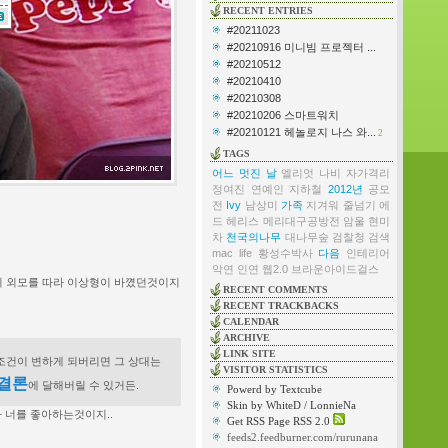
RECENT ENTRIES
#20211023
#20210916 미니빔 프로젝터 ...
#20210512
#20210410
#20210308
#20210206 스마트워치
#20210121 헤놀로지 나스 와...
2
TAGS
어느 멋진 날
엘리엇
나비
자가격리
정여진
연예인
지하철
2012년
공모
전
Ivy
남상미
가족
지겨워
줄넘기
에
드 헤리스
메리대구공방전
암울
현미
차
천국의나무
대나무숲
검찰청
검색
mac life
황성수박사
다음
인테리어
악연
인연
웹2.0
브라운아이드걸스
그의 외모를 따라 이상형이 바꼈던것이지
RECENT COMMENTS
RECENT TRACKBACKS
CALENDAR
ARCHIVE
LINK SITE
 조건이 변하게 되버리면 그 상대는
VISITOR STATISTICS
결론
에 달해버릴 수 있거든.
Powerd by Textcube
Skin by WhiteD / LonnieNa
 너를 좋아하는것이지..
Get RSS Page RSS 2.0
feeds2.feedburner.com/rurunana