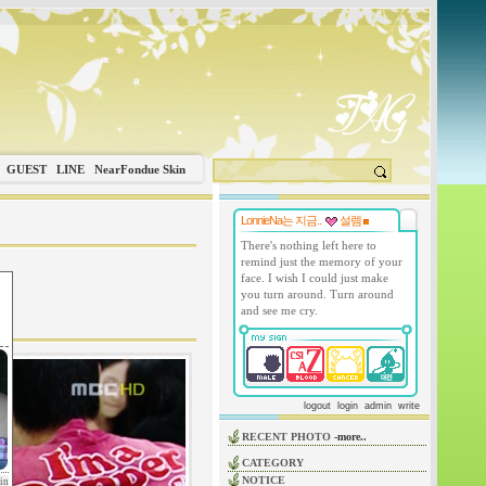
GUEST
LINE
NearFondue Skin
LonnieNa는 지금..
설렘
There's nothing left here to
remind just the memory of your
face. I wish I could just make
you turn around. Turn around
and see me cry.
logout
login
admin
write
RECENT PHOTO
-more..
CATEGORY
NOTICE
in