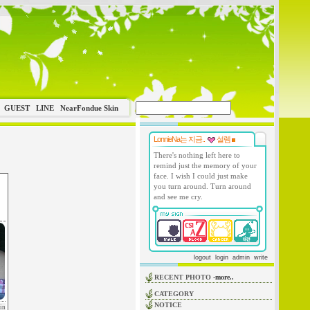
GUEST
LINE
NearFondue Skin
LonnieNa는 지금..
설렘
There's nothing left here to
remind just the memory of your
face. I wish I could just make
you turn around. Turn around
and see me cry.
logout
login
admin
write
RECENT PHOTO
-more..
CATEGORY
NOTICE
in