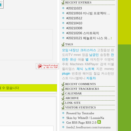
RECENT ENTRIES
#20211023
#20210916 미니빔 프로젝터 ...
#20210512
#20210410
#20210308
#20210206 스마트워치
#20210121 헤놀로지 나스 와...
2
TAGS
모임
내장산
크리스마스
고창읍성
판
도라TV
mnet
정읍
남궁민
송창환
찬
란한 유산
애플
별
여자친구
이명박
주희
Machines
KMPlayer
검색
미쉘
윌리엄스
채식
노트북
지은
money
plugin
번호판
헤어짐
철길
커스틴던
스트
다니엘헤니
자동차
RECENT COMMENTS
낼 수 없습니다
RECENT TRACKBACKS
CALENDAR
ARCHIVE
LINK SITE
VISITOR STATISTICS
Powerd by Textcube
Skin by WhiteD / LonnieNa
Get RSS Page RSS 2.0
feeds2.feedburner.com/rurunana