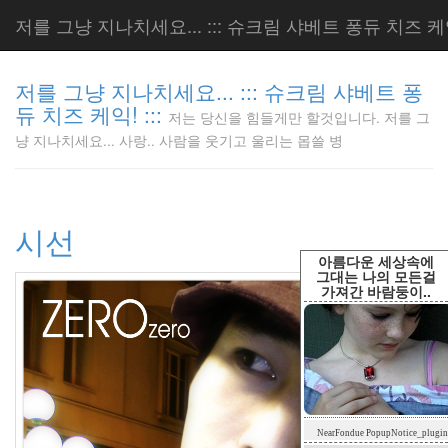
저를 그냥 지나치세요... ::: 슈크림 샤베트 퐁듀 치즈 케익!
저를 그냥 지나치세요... ::: 슈크림 샤베트 퐁
듀 치즈 케익! :::
저는 당신을 힘들게만 할것입니다. 저를 그
저는 당신
냥 지나치세요... 사랑.. 사람을 웃기고 울리는 몹쓸 병
을 힘들게
만 할것입
니다. 저
를 그냥
시선
지나치세
요... 사
아름다운 세상속에
랑.. 사람
그대는 나의 모든걸
가져간 바람둥이..
을 웃기고
울리는 몹
쓸 병
LonnieNa
Tag
NearFondue PopupNotice_plugin
Cloud