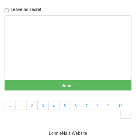
규
Leave as secret
찬
란
한
유
산
Depression
사
은
품
다
짐
첫
인
Submit
상
한
가
인
«
1
2
3
4
5
6
7
8
9
18
스
»
킨
어
느
LonnieNa's Website