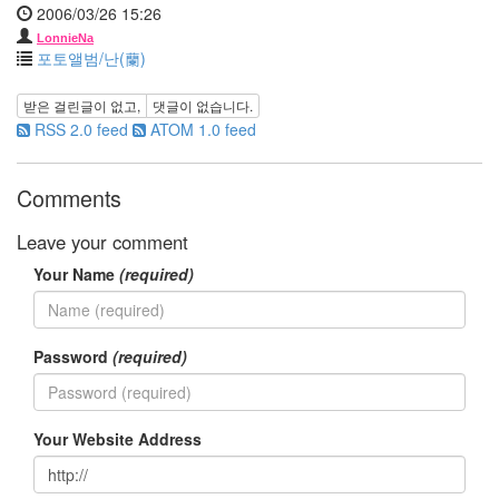
테
2006/03/26 15:26
스
LonnieNa
트
포토앨범/난(蘭)
봄
날
받은 걸린글이 없고,
댓글이 없습니다.
은
간
RSS 2.0 feed
ATOM 1.0 feed
다
파
노
Comments
라
마
Leave your comment
쫄
랑
Your Name
(required)
이
똥
글
Password
(required)
이
박
보
영
Your Website Address
봉
태