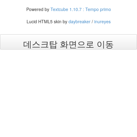
멋
진
Powered by
Textcube 1.10.7 : Tempo primo
날
Lucid HTML5 skin by
daybreaker
/
inureyes
칵
테
일
파
데스크탑 화면으로 이동
티
사
랑
thumbnail
소
세
지
일
본
음
악
시
험
라
면
아