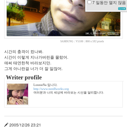
7 일동안
열지 않음
뉴
라
이
트
솔
로
탈
출
SAMSUNG
|
V5100
|
800 x 592 pixels
짤
방
시간의 충격이 컸나봐.
도
시간이 이렇게 지나가버린줄 몰랐어.
없
애써 태연한척 바라보지만.
음
그게 아니란걸 너가 더 잘 알잖어.
온
도
Writer profile
블
LonnieNa 입니다.
루
http://www.needlworks.org
투
여러분과 나의 세상에 바라보는 시선을 달리합니다.
스
백
팔
번
뇌
2005/12/26 23:21
컨