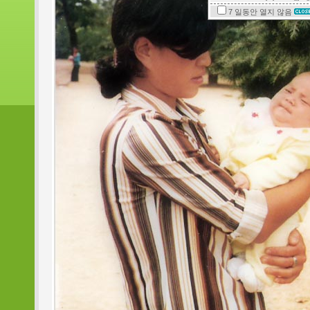
7 일동안
열지 않음