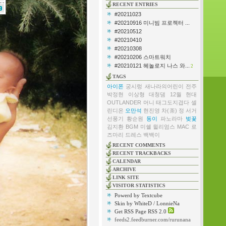
RECENT ENTRIES
#20211023
#20210916 미니빔 프로젝터 ...
#20210512
#20210410
#20210308
#20210206 스마트워치
#20210121 헤놀로지 나스 와...
2
TAGS
아이폰
궁시렁
새나라의어린이
전주
박정현
이상형
대청댐
12월
현대
OUTLANDER
머니
태그도지겹다
셀
린디온
오만석
현진영
차(茶)
정
서거
선풍기
황순원
동이
파노라마
벚꽃
김지환
BGM
미쉘 윌리엄스
MAC
로
즈마리
드레스
백백이
RECENT COMMENTS
RECENT TRACKBACKS
CALENDAR
ARCHIVE
LINK SITE
VISITOR STATISTICS
Powerd by Textcube
Skin by WhiteD / LonnieNa
Get RSS Page RSS 2.0
feeds2.feedburner.com/rurunana