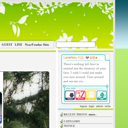
GUEST
LINE
NearFondue Skin
LonnieNa는 지금..
설렘
There's nothing left here to
remind just the memory of your
face. I wish I could just make
you turn around. Turn around
and see me cry.
logout
login
admin
write
RECENT PHOTO
-more..
CATEGORY
NOTICE
in