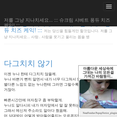
Togg
navi
저를 그냥 지나치세요... ::: 슈크림 샤베트 퐁듀 치즈
저를 그냥 지나치세요... ::: 슈크림 샤베트 퐁
케익! :::
듀 치즈 케익! :::
저는 당신을 힘들게만 할것입니다. 저를 그
저는 당신
냥 지나치세요... 사랑.. 사람을 웃기고 울리는 몹쓸 병
을 힘들게
만 할것입
니다. 저
를 그냥
다그치치 않기
지나치세
요... 사
아름다운 세상속에
랑.. 사람
그대는 나의 모든걸
이젠 누나 한테 다그치치 않을께.
가져간 바람둥이..
을 웃기고
누나 바쁜거 뻔히 알면서 내가 너무 다그쳐서 만나려하는거 같아.
울리는 몹
별다른 느낌도 없는 누나한테 그러면 그럴수록 나만 더 초라해 지는
쓸 병
거잖아.
LonnieNa
빠른시간안에 여자칭구 좀 부탁할게.
누나도 알다시피 내가 여자앞에서 말 잘 못하는거 잘 알잖아.
그래서 메신져 주소라도 알아다 줬음해.
Tag
NearFondue PopupNotice_plugin
Cloud
머 상대방이 어떻게 받아들어줄지는 모르겠지만.