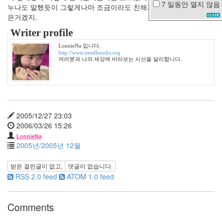
7 일동안
열지 않음
누나도 말했듯이 그렇게나마 조금이라도 친해져서 만나게 되면 좋
여
은거겠지.
자
Writer profile
철
쭉
LonnieNa 입니다.
엘
http://www.needlworks.org
르
여러분과 나의 세상에 바라보는 시선을 달리합니다.
패
닝
문
채
원
맥
2005/12/27 23:03
주
2006/03/26 15:26
워
LonnieNa
킹
2005년/2005년 12월
맘
터
받은 걸린글이 없고,
댓글이 없습니다.
치
RSS 2.0 feed
ATOM 1.0 feed
애
플
워
Comments
치
옷