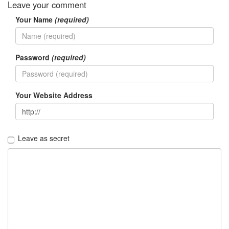
Leave your comment
채
식
Your Name
(required)
뷔
페
폭
탄
Password
(required)
주
SUTTER
HOME
퍼
Your Website Address
머
2012
년
촐
Leave as secret
랑
이
백
백
이
블
로
그
마