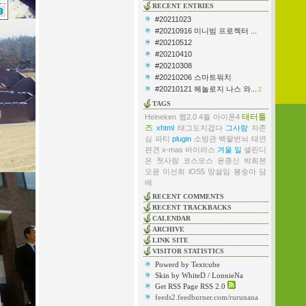
RECENT ENTRIES
#20211023
#20210916 미니빔 프로젝터 ...
#20210512
#20210410
#20210308
#20210206 스마트워치
#20210121 헤놀로지 나스 와...
2
TAGS
태터툴
Heineken
웹2.0
4월
아이폰4
즈
xhtml
태그도지겹다
그사람
자존
심
파티
plugin
소방관
백팔번뇌
태연
편견
x-mas
바이러스
겨울
일
셀린디
온
첫사랑
코스모스
윤종신
박희본
오윤
이선희
iOS5
망설임
봉숭아
담
배
RECENT COMMENTS
RECENT TRACKBACKS
CALENDAR
ARCHIVE
LINK SITE
VISITOR STATISTICS
Powerd by Textcube
Skin by WhiteD / LonnieNa
Get RSS Page RSS 2.0
feeds2.feedburner.com/rurunana