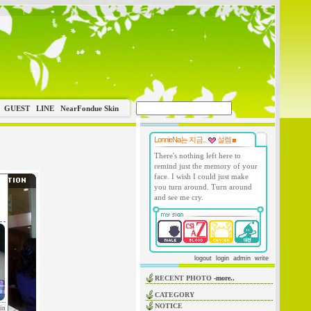
GUEST
LINE
NearFondue Skin
LonnieNa는 지금..
설렘
There's nothing left here to
remind just the memory of your
face. I wish I could just make
you turn around. Turn around
and see me cry.
logout
login
admin
write
RECENT PHOTO
-more..
CATEGORY
NOTICE
in