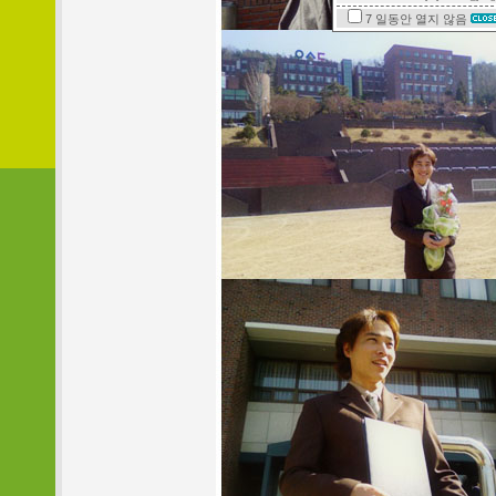
7 일동안
열지 않음