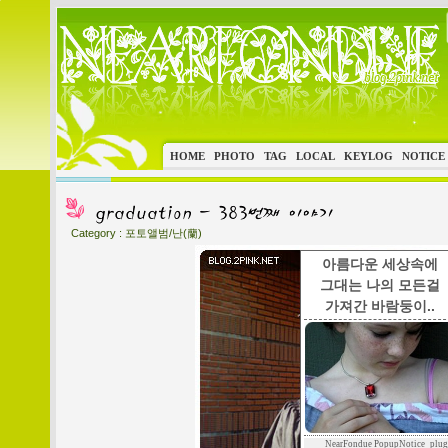
HOME
PHOTO
TAG
LOCAL
KEYLOG
NOTICE
Category :
포토앨범/난(蘭)
아름다운 세상속에
그대는 나의 모든걸
가져간 바람둥이..
NearFondue PopupNotice_plug