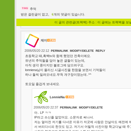
추억
받은 걸린글이 없고,
6
개의 댓글이 있습니다.
이 글의 관련글(트랙백) 주소 : 이 글에는 트랙백을 보
제이
2006/05/20 22:12
PERMALINK
MODIFY/DELETE
REPLY
초등학교 때,흑백tv와 함께 했었던 전축이예요.
유년의 추억들을 담아 놓은 글들이 있는데,
아직 생각 중이지만 블로그에 담으려구요.
lonniena님이 올리신 시골사진을 한참을 보면서 기억들이
하나 둘씩 밀려오네요.무척 개구장이였는데..^^
토요일 즐겁게 보내세요.
LonnieNa
2006/05/20 22:37
PERMALINK
MODIFY/DELETE
아.. LP ㅋㅋ
IP라고 쓰신줄 알았어요. 소문자로 써나서.
저는 얼마전 저기를 다녀온 이유가 저곳에 사람은 안살아도 예전에 제
서 버리다시피 한것도 있고. 저기서 어릴적 사진이랑 학교다닐 때 