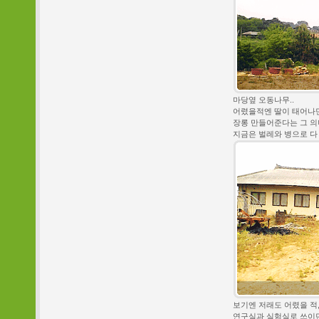
마당옆 오동나무..
어렸을적엔 딸이 태어나면
장롱 만들어준다는 그 의
지금은 벌레와 병으로 다
보기엔 저래도 어렸을 적
연구실과 실험실로 쓰이던 