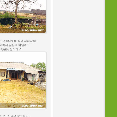
 오동나무를 심어 시집갈 때
미에서 심은게 아닐까..
 죽은듯 싶더라구.
,
곳.. 지금은 창고지만..