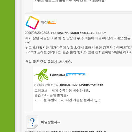
사진은 블로그에 올릴려구 이미 스캔 다 해놨어요.
제이
2006/05/20 02:36
PERMALINK
MODIFY/DELETE
REPLY
제가 살던 시골집 바로 뒷 집 담장에 수국(여름에 피죠)이 생각나네요.맑은
~^^
낡고 오래됬지만 대처마루에 누워 .lp에서 흘러 나오던 김완완 아저씨의"
~~^^"그 노래도 생각나고..요즘 한창 향기가 코를 간지럽히던 50년된 아카시 
햇살 좋은 주말 즐겁게 보내세요.
LonnieNa
2006/05/20 11:37
PERMALINK
MODIFY/DELETE
그러고보니 저게 수국이랑 비슷하네요.
순간 Ip가, 근데 먼가요?
아.. 오늘 주말이구나. 시간 가는줄 몰라서 -_-;;
비밀방문자