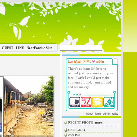
GUEST
LINE
NearFondue Skin
LonnieNa는 지금..
설렘
There's nothing left here to
remind just the memory of your
face. I wish I could just make
you turn around. Turn around
and see me cry.
logout
login
admin
write
RECENT PHOTO
-more..
CATEGORY
NOTICE
in