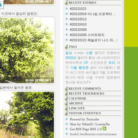
RECENT ENTRIES
#20211023
 이곳에서 열심히 달렸던..
#20210916 미니빔 프로젝터 ...
#20210512
#20210410
#20210308
#20210206 스마트워치
#20210121 헤놀로지 나스 와...
2
TAGS
일상
x-mas
스팸
별자리
만원버스
2010년
엘리엇
황당
새나라의어린이
부재자투표
CF
스킨공모전
트리
대
구
가을
웹표준
갈비
다니엘헤니
향
기
버그
악연
싸이월드
5월
프로젝터
매니아
태연
서울
구세주
일본음악
첫사랑
판도라TV
일본에서 들어온 품종.
RECENT COMMENTS
RECENT TRACKBACKS
CALENDAR
ARCHIVE
LINK SITE
VISITOR STATISTICS
Powerd by Textcube
Skin by WhiteD / LonnieNa
Get RSS Page RSS 2.0
feeds2.feedburner.com/rurunana