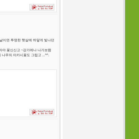
 날이면 투명한 햇살에 하얗게 빛나던
꼬마야 꽃신신고 ~강가에나 나가보렴
나무의 아카시꽃도 그립고 ...^^.