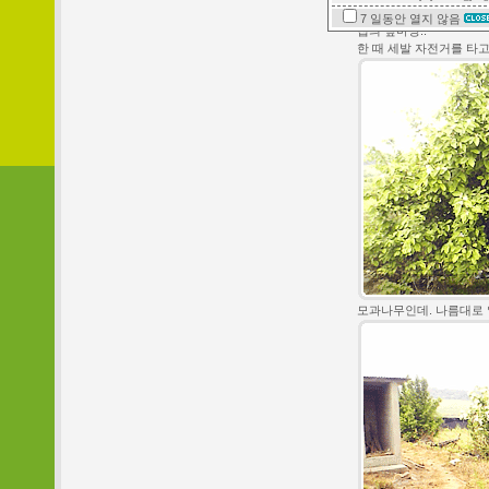
7 일동안
열지 않음
집의 앞마당..
한 때 세발 자전거를 타고
모과나무인데. 나름대로 