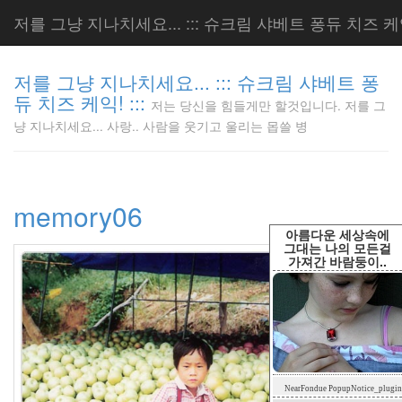
저를 그냥 지나치세요... ::: 슈크림 샤베트 퐁듀 치즈 케익!
저를 그냥 지나치세요... ::: 슈크림 샤베트 퐁
듀 치즈 케익! :::
저는 당신을 힘들게만 할것입니다. 저를 그
저는 당신
냥 지나치세요... 사랑.. 사람을 웃기고 울리는 몹쓸 병
을 힘들게
만 할것입
니다. 저
를 그냥
memory06
지나치세
요... 사
아름다운 세상속에
랑.. 사람
그대는 나의 모든걸
가져간 바람둥이..
을 웃기고
울리는 몹
쓸 병
LonnieNa
Tag
NearFondue PopupNotice_plugin
Cloud