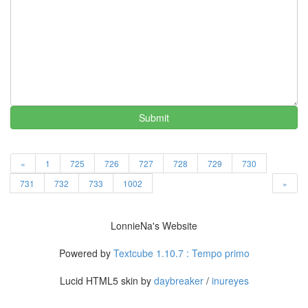
스
트
와
인
OSX
술
지
겹
Submit
다
KMPlayer
초
복
«
1
725
726
727
728
729
730
쫄
731
732
733
1002
»
랑
이
똥
LonnieNa's Website
글
이
Powered by
Textcube 1.10.7 : Tempo primo
좌
파
Lucid HTML5 skin by
daybreaker
/
inureyes
된
장