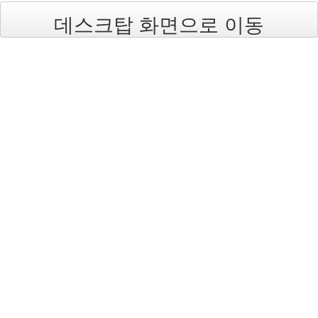
라
데스크탑 화면으로 이동
면
png
지
하
철
개
그
야
책
읽
어
주
는
남
자
베
토
벤
모
양
성
Notices