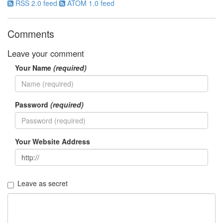
니
RSS 2.0 feed
ATOM 1.0 feed
가
이
해
Comments
하
셔
야
Leave your comment
돼
요
Your Name
(required)
마
음
Q3
Password
(required)
플
러
스
고
Your Website Address
마
츠
나
나
나
Leave as secret
비
커
스
틴
던