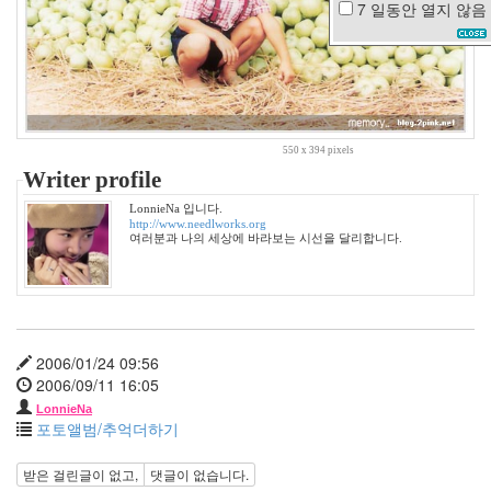
7 일동안
열지 않음
맥
북
콘
서
트
이
상
550 x 394 pixels
형
Writer profile
미
지
LonnieNa 입니다.
http://www.needlworks.org
정
여러분과 나의 세상에 바라보는 시선을 달리합니다.
읍
x-
mas
수
박
화
2006/01/24 09:56
채
2006/09/11 16:05
sixteen
LonnieNa
결
포토앨범/추억더하기
혼
식
받은 걸린글이 없고,
댓글이 없습니다.
언