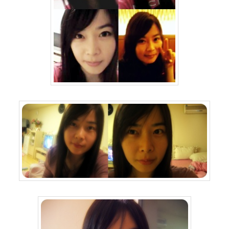
수
독
된
장
옥
지
영
개
념
동
백
꽃
미
쉘
윌
리
엄
스
태
터
캠
프
양
파