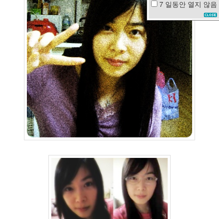
7 일동안
열지 않음
봄
의
왈
츠
우
을
증
도
발
Mel's
사
랑
광
식
이
동
생
광
태
플
러
그
인