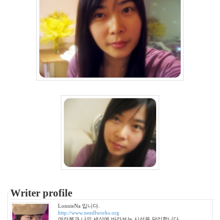
저
작
권
무
개
념
BGM
3
월
칵
테
일
선
입
견
마
이
걸
바
Writer profile
람
언
LonnieNa 입니다.
니
http://www.needlworks.org
가
여러분과 나의 세상에 바라보는 시선을 달리합니다.