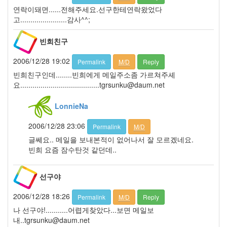
망
연락이돼면......전해주세요.선구한테연락왔었다
고.......................감사^^;
Notices
빈희친구
멍
멍
2006/12/28 19:02
Permalink
M/D
Reply
이
빈희친구인데........빈희에게 메일주소좀 가르쳐주셰
들
요.......................................tgrsunku@daum.net
의
우
LonnieNa
정
By
2006/12/28 23:06
Permalink
M/D
LonnieNa
글쎄요.. 메일을 보내본적이 없어나서 잘 모르겠네요.
빈희 요즘 잠수탄것 같던데..
나
랑
똑
선구야
같
이
2006/12/28 18:26
Permalink
M/D
Reply
닮
나 선구야!...........어렵게찾았다...보면 메일보
은
내..tgrsunku@daum.net
딸