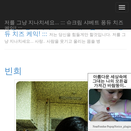
Togg
navi
저를 그냥 지나치세요... ::: 슈크림 샤베트 퐁듀 치즈
저를 그냥 지나치세요... ::: 슈크림 샤베트 퐁
케익! :::
듀 치즈 케익! :::
저는 당신을 힘들게만 할것입니다. 저를 그
저는 당신
냥 지나치세요... 사랑.. 사람을 웃기고 울리는 몹쓸 병
을 힘들게
만 할것입
니다. 저
를 그냥
빈희
지나치세
요... 사
아름다운 세상속에
랑.. 사람
그대는 나의 모든걸
가져간 바람둥이..
을 웃기고
울리는 몹
쓸 병
LonnieNa
Tag
NearFondue PopupNotice_plugin
Cloud