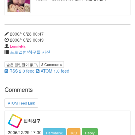
이
해
하
셔
야
돼
요
2006/10/28 00:47
예
2006/10/29 00:49
감
LonnieNa
칵
포토앨범/칭구들 사진
테
일
받은 걸린글이 없고,
8
Comments
파
티
RSS 2.0 feed
ATOM 1.0 feed
수
학
Comments
FF2
첫
인
ATOM Feed Link
상
싸
이
빈희친구
월
드
2006/12/29 17:30
절
Permalink
M/D
Reply