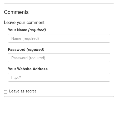
년
7
Comments
월
14
Leave your comment
2004
년
Your Name
(required)
8
월
34
Password
(required)
2005
년
44
2005
Your Website Address
년
6
월
1
Leave as secret
2005
년
7
월
4