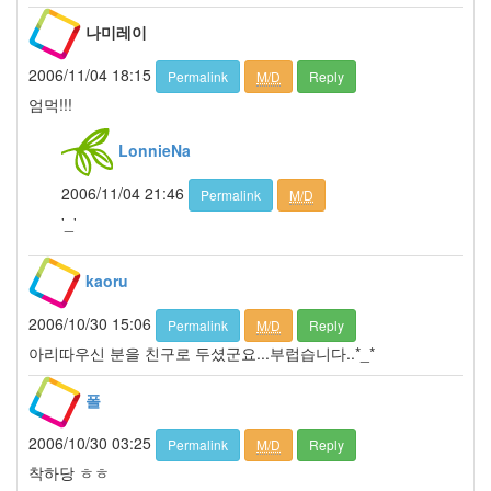
By
나미레이
LonnieNa
2006/11/04 18:15
사
Permalink
M/D
Reply
랑
엄먹!!!
의
조
LonnieNa
건
By
2006/11/04 21:46
Permalink
M/D
LonnieNa
'_'
Find!
kaoru
Categories
2006/10/30 15:06
Permalink
M/D
Reply
전
아리따우신 분을 친구로 두셨군요...부럽습니다..*_*
체
1002
폴
2004
년
2006/10/30 03:25
Permalink
M/D
Reply
48
착하당 ㅎㅎ
2004