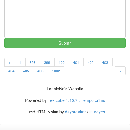
2005
년
8
월
1
2005
년
9
Submit
월
3
2005
«
1
398
399
400
401
402
403
년
10
404
405
406
1002
»
월
5
2005
LonnieNa's Website
년
11
Powered by
Textcube 1.10.7 : Tempo primo
월
3
Lucid HTML5 skin by
daybreaker
/
inureyes
2005
년
12