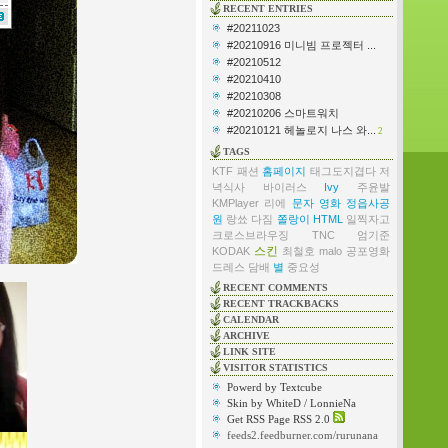
RECENT ENTRIES
#20211023
#20210916 미니빔 프로젝터 ...
#20210512
#20210410
#20210308
#20210206 스마트워치
#20210121 헤놀로지 나스 와...
2
TAGS
KTF
패션
홈페이지
태그도지겹다
저
녁식사
바이러스
Ivy
주윤발
KMPlayer
리에
문자
영화
정읍사공
원
랑쑈
다짐
쫄랑이
HTML
일찍자고
크로스브라우징
TNC
엄기준
스킨
KODAK
최철호
malo
공포영화
드레스
담배
별
중요성
RECENT COMMENTS
RECENT TRACKBACKS
CALENDAR
ARCHIVE
LINK SITE
VISITOR STATISTICS
Powerd by Textcube
Skin by WhiteD / LonnieNa
Get RSS Page RSS 2.0
feeds2.feedburner.com/rurunana