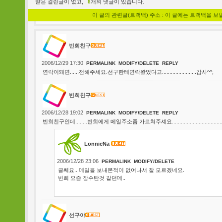
받은 걸린글이 없고,
8
개의 댓글이 있습니다.
이 글의 관련글(트랙백) 주소 : 이 글에는 트랙백을 보
빈희친구
2006/12/29 17:30
PERMALINK
MODIFY/DELETE
REPLY
연락이돼면......전해주세요.선구한테연락왔었다고.......................감사^^;
빈희친구
2006/12/28 19:02
PERMALINK
MODIFY/DELETE
REPLY
빈희친구인데........빈희에게 메일주소좀 가르쳐주셰요...................................
LonnieNa
2006/12/28 23:06
PERMALINK
MODIFY/DELETE
글쎄요.. 메일을 보내본적이 없어나서 잘 모르겠네요.
빈희 요즘 잠수탄것 같던데..
선구야