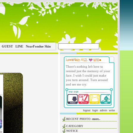
GUEST
LINE
NearFondue Skin
LonnieNa는 지금..
설렘
There's nothing left here to
remind just the memory of your
face. I wish I could just make
you turn around. Turn around
and see me cry.
logout
login
admin
write
RECENT PHOTO
-more..
CATEGORY
NOTICE
in