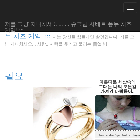
Togg
navi
저를 그냥 지나치세요... ::: 슈크림 샤베트 퐁듀 치즈
저를 그냥 지나치세요... ::: 슈크림 샤베트 퐁
케익! :::
듀 치즈 케익! :::
저는 당신을 힘들게만 할것입니다. 저를 그
저는 당신
냥 지나치세요... 사랑.. 사람을 웃기고 울리는 몹쓸 병
을 힘들게
만 할것입
니다. 저
를 그냥
필요
지나치세
요... 사
아름다운 세상속에
랑.. 사람
그대는 나의 모든걸
가져간 바람둥이..
을 웃기고
울리는 몹
쓸 병
LonnieNa
Tag
NearFondue PopupNotice_plugin
Cloud