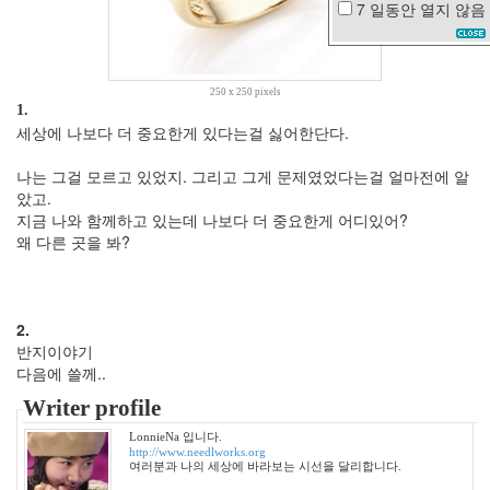
7 일동안
열지 않음
사
고
옷
낮
250 x 250 pixels
잠
1.
세상에 나보다 더 중요한게 있다는걸 싫어한단다.
주
드
로
나는 그걸 모르고 있었지. 그리고 그게 문제였었다는걸 얼마전에 알
비
았고.
비
지금 나와 함께하고 있는데 나보다 더 중요한게 어디있어?
텍
왜 다른 곳을 봐?
스
파
이
더
맨
2.
2
반지이야기
iPhone4
다음에 쓸께..
키
워
Writer profile
드
LonnieNa 입니다.
강
http://www.needlworks.org
남
여러분과 나의 세상에 바라보는 시선을 달리합니다.
김