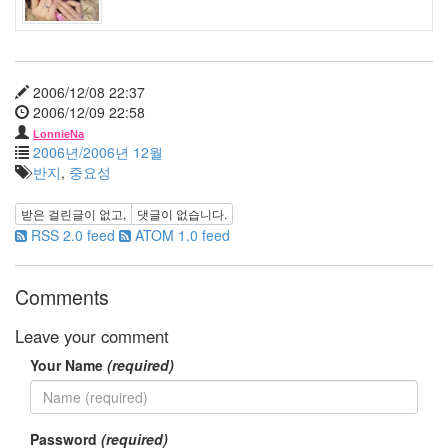
민
희
연
예
인
2006/12/08 22:37
Depression
2006/12/09 22:58
시
LonnieNa
간
2006년/2006년 12월
반지
,
중요성
공
유
받은 걸린글이 없고,
댓글이 없습니다.
윤
RSS 2.0 feed
ATOM 1.0 feed
은
혜
공
Comments
모
전
Leave your comment
주
유
Your Name
(required)
린
카
메
론
Password
(required)
디