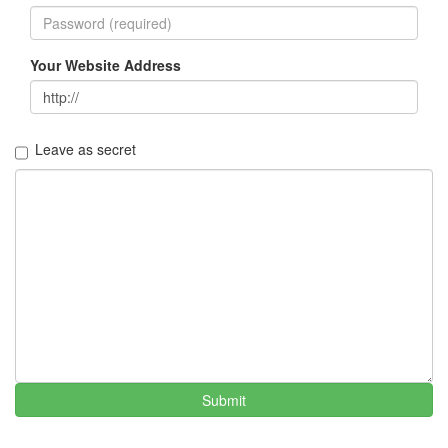
아
즈
서
Your Website Address
지
영
황
후
화
Leave as secret
리
퍼
러
스
팸
장
마
MISSHA
어
느
멋
진
날
Submit
최
성