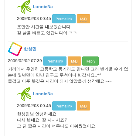
터
LonnieNa
툴
즈
2009/02/03 00:45
Permalink
M/D
오
픈
조만간 시간을 내보겠습니다.
하
갈 날을 벼르고 있답니다아 ㅋㅋ
우
스
한성민
된
장
2009/02/02 07:39
라
Permalink
M/D
Reply
면
거리에서 우연히 고등학교 동기라도 만나면 그리 반가울 수가 없
서
는데 몇년만에 만난 친구도 무척이나 반갑지요..^^
거
즐겁고 아주 뜻깊은 시간이 되지 않았을까 생각해요~~~
bluetooth
꿈
LonnieNa
xml
2009/02/03 00:45
Permalink
M/D
로
또
한성민님 안녕하세요.
영
다시 뵙네요. 잘 지내시죠?
화
그 땐 짧은 시간이 너무나도 아쉬웠었어요.
삼