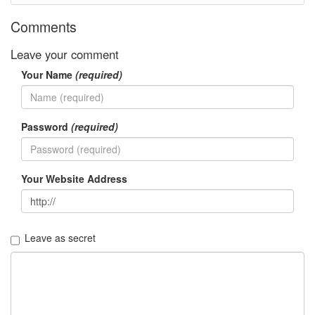
성
부
Comments
대
찌
개
Leave your comment
한
Your Name
(required)
지
민
미
쉘
Password
(required)
윌
리
엄
스
플
Your Website Address
러
그
인
명
Leave as secret
절
ipod
touch
Notices