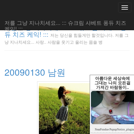
Togg
navi
저를 그냥 지나치세요... ::: 슈크림 샤베트 퐁듀 치즈
저를 그냥 지나치세요... ::: 슈크림 샤베트 퐁
케익! :::
듀 치즈 케익! :::
저는 당신을 힘들게만 할것입니다. 저를 그
저는 당신
냥 지나치세요... 사랑.. 사람을 웃기고 울리는 몹쓸 병
을 힘들게
만 할것입
니다. 저
를 그냥
20090130 남원
지나치세
요... 사
아름다운 세상속에
랑.. 사람
그대는 나의 모든걸
가져간 바람둥이..
을 웃기고
울리는 몹
쓸 병
LonnieNa
Tag
NearFondue PopupNotice_plugin
Cloud