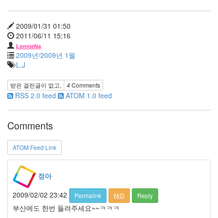
노
무
2009/01/31 01:50
현
2011/06/11 15:16
다
LonnieNa
이
2009년/2009년 1월
앤
L.J
크
루
거
받은 걸린글이 없고,
4
Comments
클
RSS 2.0 feed
ATOM 1.0 feed
라
우
드
Comments
박
신
혜
ATOM Feed Link
다
이
어
정아
트
머
2009/02/02 23:42
Permalink
M/D
Reply
니
부산에도 한번 들려주세요~~ㅋㅋㅋ
태