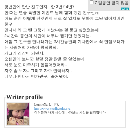
7 일동안
열지 않음
몇년만에 만난 친구인지.. 한 3년? 4년?
별
자
한 때는 연중 특별한 이벤트 날에 함께 했던 친구인데
리
어느 순간 어떻게 된것인지 서로 잘 알지도 못하게 그냥 멀어져버린
랑
친구.
쑈
만나서 왜 그 땐 그렇게 떠났냐는 걸 묻고 싶었었는데
가
2시간여 동안의 시간이 너무나 짧기만 했었다는.
을
어쩜 그 친구를 만나러가는 2시간동안의 기차안에서 꼭 면접보러가
내
는 사람처럼 가슴이 콩닥콩닥,
장
왜그리 긴장이 되던지.
산
오랜만에 보니깐 할말 정말 많을 줄 알았는데.
서로 눈도 마주치기 힘들어졌더라..
최
자주 좀 보자.. 그리고 자주 연락하자..
성
국
너무나 만나서 반가웠구.. 즐거웠어.
수
요
일
Writer profile
배
슬
LonnieNa 입니다.
기
http://www.needlworks.org
Firefox
여러분과 나의 세상에 바라보는 시선을 달리합니다.
소
설
책