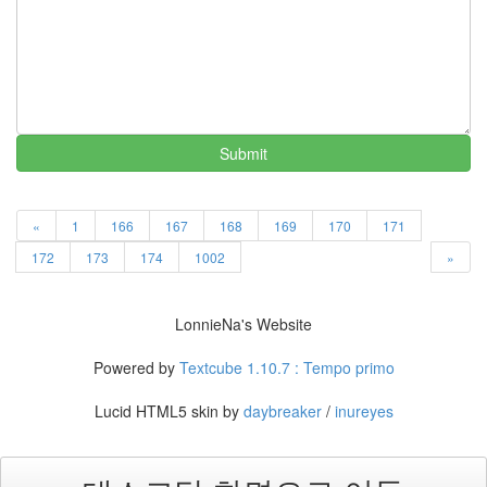
멍
멍
이
들
의
우
Submit
정
By
LonnieNa
«
1
166
167
168
169
170
171
172
173
174
1002
»
나
랑
똑
LonnieNa's Website
같
이
Powered by
Textcube 1.10.7 : Tempo primo
닮
은
Lucid HTML5 skin by
daybreaker
/
inureyes
딸
By
LonnieNa