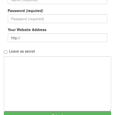
파
자
Password
(required)
가
격
리
찬
Your Website Address
란
한
유
산
Leave as secret
첫
인
상
Notices
멍
멍
이
들
의
우