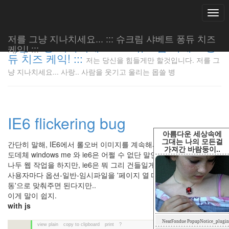
Togg
navi
저를 그냥 지나치세요... ::: 슈크림 샤베트 퐁듀 치즈
저를 그냥 지나치세요... ::: 슈크림 샤베트 퐁
케익! :::
듀 치즈 케익! :::
저는 당신을 힘들게만 할것입니다. 저를 그
저는 당신
냥 지나치세요... 사랑.. 사람을 웃기고 울리는 몹쓸 병
을 힘들게
만 할것입
니다. 저
를 그냥
IE6 flickering bug
지나치세
요... 사
아름다운 세상속에
랑.. 사람
그대는 나의 모든걸
간단히 말해, IE6에서 롤오버 이미지를 계속해서 재 읽는 버그
가져간 바람둥이..
을 웃기고
도데체 windows me 와 ie6은 어쩔 수 없단 말인가..
울리는 몹
나두 웹 작업을 하지만, ie6은 뭐 그리 건들일게 많은지.
쓸 병
사용자마다 옵션-일반-임시파일을 '페이지 열 때 마다'가 아닌 '자
LonnieNa
동'으로 맞춰주면 된다지만..
이게 말이 쉽지.
with js
Tag
NearFondue PopupNotice_plugin
Cloud
view plain
copy to clipboard
print
?