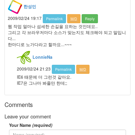
한성민
폭
탄
주
2009/02/24 19:17
Permalink
M/D
Reply
기
웹 작업 얼마나 섬세한 손길을 요하는 것인데요..
억
그리고 각 브라우저마다 소스가 맞는지도 체크해야 되고 말입니
와
다...
인
한마디로 노가다라고 할까요...~~~
Plug-
in
LonnieNa
기
2009/02/24 21:23
Permalink
M/D
다
림
IE6 때문에 더 그런것 같아요.
IE7은 그나마 봐줄만 한데;;
코
스
모
스
Comments
줄
넘
기
Leave your comment
신
Your Name
(required)
이
양