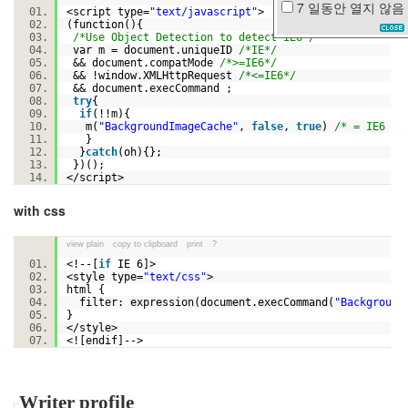
7 일동안
열지 않음
<script type=
"text/javascript"
>
공
(function(){
부
/*Use Object Detection to detect IE6*/
var m = document.uniqueID
/*IE*/
당
&& document.compatMode
/*>=IE6*/
황
&& !window.XMLHttpRequest
/*<=IE6*/
&& document.execCommand ;
아
try
{
이
if
(!!m){
팟
m(
"BackgroundImageCache"
,
false
,
true
)
/* = IE6 on
터
}
}
catch
(oh){};
치
})();
서
</script>
지
영
with css
광
고
view plain
copy to clipboard
print
?
5
<!--[
if
IE 6]>
<style type=
"text/css"
>
월
html {
샤
filter: expression(document.execCommand(
"Background
}
워
</style>
채
<![endif]-->
소
이
은
Writer profile