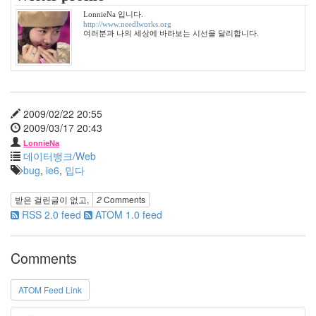
진
LonnieNa 입니다.
삼
http://www.needlworks.org
성
여러분과 나의 세상에 바라보는 시선을 달리합니다.
반
지
봄
날
봄
2009/02/22 20:55
꽃
2009/03/17 20:43
랄
LonnieNa
프
데이터뱅크/Web
파
bug
,
ie6
,
밉다
인
즈
봉
받은 걸린글이 없고,
2
Comments
숭
RSS 2.0 feed
ATOM 1.0 feed
아
물
NC10
Comments
영
어
ATOM Feed Link
박
정
현