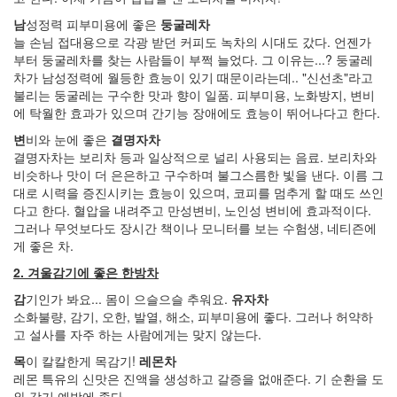
NAS
남
성정력 피부미용에 좋은
둥굴레차
버
늘 손님 접대용으로 각광 받던 커피도 녹차의 시대도 갔다. 언젠가
스
부터 둥굴레차를 찾는 사람들이 부쩍 늘었다. 그 이유는...? 둥굴레
색
차가 남성정력에 월등한 효능이 있기 때문이라는데.. "신선초"라고
불리는 둥굴레는 구수한 맛과 향이 일품. 피부미용, 노화방지, 변비
에 탁월한 효과가 있으며 간기능 장애에도 효능이 뛰어나다고 한다.
Notices
변
비와 눈에 좋은
결명자차
멍
결명자차는 보리차 등과 일상적으로 널리 사용되는 음료. 보리차와
멍
비슷하나 맛이 더 은은하고 구수하며 불그스름한 빛을 낸다. 이름 그
이
대로 시력을 증진시키는 효능이 있으며, 코피를 멈추게 할 때도 쓰인
들
다고 한다. 혈압을 내려주고 만성변비, 노인성 변비에 효과적이다.
의
그러나 무엇보다도 장시간 책이나 모니터를 보는 수험생, 네티즌에
우
게 좋은 차.
정
2. 겨울감기에 좋은 한방차
By
LonnieNa
감
기인가 봐요... 몸이 으슬으슬 추워요.
유자차
소화불량, 감기, 오한, 발열, 해소, 피부미용에 좋다. 그러나 허약하
나
고 설사를 자주 하는 사람에게는 맞지 않는다.
랑
목
이 칼칼한게 목감기!
레몬차
똑
레몬 특유의 신맛은 진액을 생성하고 갈증을 없애준다. 기 순환을 도
같
와 감기 예방에 좋다.