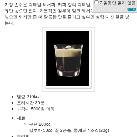
7 일동안
열지 않음
가장 손쉬운 칵테일 레서피. 커피 향의 칵테일, 리큐어 칼루아에 우
신
유만 넣으면 된다. 기본적인 칼루아 밀크 레서피는 우유에 칼루아만
용
넣으면 되지만 좀 더 달콤한 맛을 즐기고 싶다면 설탕 대신 꿀을 넣
등
급
는다.
째
즈
MISSHA
등
기
우
편
별
자
리
SUTTER
HOME
열량 210kcal
무
개
조리시간 30분
념
가격대 5000원 이하
오
재료
징
어
우유 200cc,
땅
칼루아 50cc, 꿀 2큰술, 통계피 1조각(20g)
콩
조리법