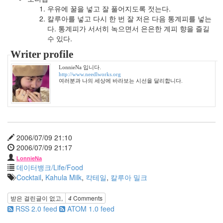
고
우유에 꿀을 넣고 잘 풀어지도록 젓는다.
양
칼루아를 넣고 다시 한 번 잘 저은 다음 통계피를 넣는
이
다. 통계피가 서서히 녹으면서 은은한 계피 향을 즐길
나
수 있다.
팔
꽃
Writer profile
드
레
LonnieNa 입니다.
스
http://www.needlworks.org
여러분과 나의 세상에 바라보는 시선을 달리합니다.
nwe
right
새
싹
일
2006/07/09 21:10
이
선
2006/07/09 21:17
희
LonnieNa
코
데이터뱅크/Life/Food
카
Cocktail
,
Kahula Milk
,
칵테일
,
칼루아 밀크
콜
라
받은 걸린글이 없고,
4
Comments
png
RSS 2.0 feed
ATOM 1.0 feed
스
팸