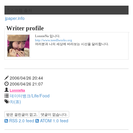
년
* 스크랩 출처
8
월
jpaper.info
26
Writer profile
2006
년
LonnieNa 입니다.
9
http://www.needlworks.org
여러분과 나의 세상에 바라보는 시선을 달리합니다.
월
17
2006
년
10
월
2006/04/26 20:44
22
2006/04/26 21:07
2006
LonnieNa
년
데이터뱅크/Life/Food
11
차(茶)
월
23
받은 걸린글이 없고,
댓글이 없습니다.
2006
RSS 2.0 feed
ATOM 1.0 feed
년
12