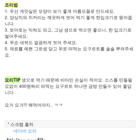
2007
조리법
년
1. 우선 게맛살은 모양이 보기 좋게 마름모꼴로 만드세요.
9
2. 양상치와 치커리는 깨끗하게 씻어 먹기 좋게 한입크기로 뜯어줍
월
니다.
5
3. 토마토는 익혀도 되고, 그냥 생으로 먹으면 좋으니, 한 입크기로
2007
썰어주세요.
년
4. 무순 새싹도 깔끔하게 씻어 주세요.
10
5. 재료를 예쁜 그르셍 담고 위로 떠먹는 요구르트를 솔솔 뿌려주세
월
요.
5
2007
년
11
요리TIP
생으로 먹기 때문에 비타민 손실이 적어요. 소스를 만들필
월
요없이 400원짜리 떠먹는 요구르트 하나면 금방 만들수 있어 좋답
6
니다.
2007
년
요거 요거!!! 해먹어야지.. ㅋㅋ
12
월
3
* 스크랩 출처
2008
네이버 요리
년