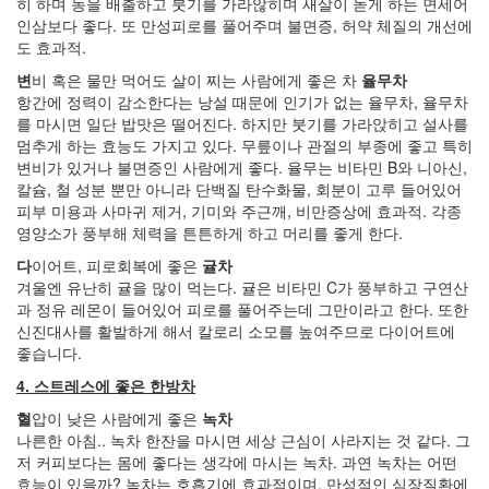
년
히 하며 농을 배출하고 붓기를 가라않히며 새살이 돋게 하는 면세어
7
인삼보다 좋다. 또 만성피로를 풀어주며 불면증, 허약 체질의 개선에
월
도 효과적.
4
변
비 혹은 물만 먹어도 살이 찌는 사람에게 좋은 차
율무차
2005
항간에 정력이 감소한다는 낭설 때문에 인기가 없는 율무차, 율무차
년
를 마시면 일단 밥맛은 떨어진다. 하지만 붓기를 가라앉히고 설사를
8
멈추게 하는 효능도 가지고 있다. 무릎이나 관절의 부종에 좋고 특히
월
변비가 있거나 불면증인 사람에게 좋다. 율무는 비타민 B와 니아신,
1
칼슘, 철 성분 뿐만 아니라 단백질 탄수화물, 회분이 고루 들어있어
2005
피부 미용과 사마귀 제거, 기미와 주근깨, 비만증상에 효과적. 각종
년
영양소가 풍부해 체력을 튼튼하게 하고 머리를 좋게 한다.
9
월
다
이어트, 피로회복에 좋은
귤차
3
겨울엔 유난히 귤을 많이 먹는다. 귤은 비타민 C가 풍부하고 구연산
2005
과 정유 레몬이 들어있어 피로를 풀어주는데 그만이라고 한다. 또한
년
신진대사를 활발하게 해서 칼로리 소모를 높여주므로 다이어트에
10
좋습니다.
월
4. 스트레스에 좋은 한방차
5
2005
혈
압이 낮은 사람에게 좋은
녹차
년
나른한 아침.. 녹차 한잔을 마시면 세상 근심이 사라지는 것 같다. 그
11
저 커피보다는 몸에 좋다는 생각에 마시는 녹차. 과연 녹차는 어떤
월
효능이 있을까? 녹차는 호흡기에 효과적이며, 만성적인 심장질환에