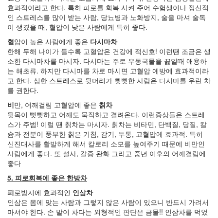
3
효과적이라고 한다. 특히 피로를 회복 시켜 주어 수험생이나 정신적
2005
인 스트레스를 많이 받는 사람, 당뇨병과 노화방지, 술을 마셔 술독
년
이 생겼을 때, 혈압이 낮은 사람에게 특히 좋다.
12
혈
압이 높은 사람에게 좋은
다시마차
월
한해 두해 나이가 들수록 고혈압은 건강에 적신호! 이런땐 조금은 생
27
소한 다시마차를 마시자. 다시마는 주로 우동국물을 끓일때 애용하
2006
는 해초류. 하지만 다시마를 차로 마시면 고혈압 예방에 효과적이라
년
고 한다. 심한 스트레스로 뒷머리가 뻣뻣한 사람은 다시마를 우린 차
292
를 권한다.
2006
년
비
만, 어깨걸림 고혈압에 좋은
칡차
1
뒷목이 뻣뻣하고 어깨도 묵직하고 결려온다. 이런증상들은 스트레
월
스가 주범! 이럴 땐 칡차는 마시자. 칡차는 비타민, 단백질, 당질, 칼
42
슘과 전분이 풍부한 칡은 기침, 감기, 두통, 고혈압에 효과적. 특히
2006
신진대사를 활발하게 해서 칼로리 소모를 높여주기 때문에 비만인
년
사람에게 좋다. 또 설사, 갈증 완화 그리고 중년 이후의 어깨결림에
2
좋다
월
5. 피로회복에 좋은 한방차
45
2006
피
로방지에 효과적인
인삼차
년
인삼은 몸에 맞는 사람과 그렇지 않은 사람이 있으니 반드시 가려서
3
마셔야 한다. 손 발이 차다는 외형적인 판단은 금물!! 인삼차를 먹었