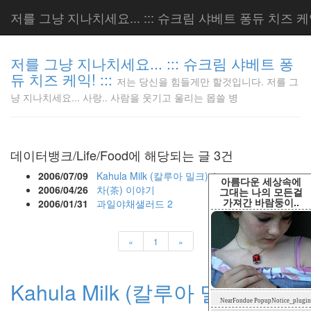
저를 그냥 지나치세요... ::: 슈크림 샤베트 퐁듀 치즈 케익!
저를 그냥 지나치세요... ::: 슈크림 샤베트 퐁
듀 치즈 케익! :::
저는 당신을 힘들게만 할것입니다. 저를 그
저는 당신
냥 지나치세요... 사랑.. 사람을 웃기고 울리는 몹쓸 병
을 힘들게
만 할것입
니다. 저
를 그냥
데이터뱅크/Life/Food에 해당되는 글 3건
지나치세
요... 사
2006/07/09
Kahula Milk (칼루아 밀크)
4
아름다운 세상속에
랑.. 사람
2006/04/26
차(茶) 이야기
그대는 나의 모든걸
가져간 바람둥이..
을 웃기고
2006/01/31
과일야채샐러드
2
울리는 몹
쓸 병
«
1
»
LonnieNa
Kahula Milk (칼루아 밀크)
Tag
NearFondue PopupNotice_plugin
Cloud