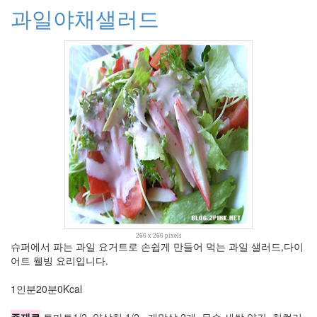
월
과일야채샐러드
14
2007
년
83
2007
년
1
월
14
2007
년
2
월
12
2007
년
266 x 266 pixels
슈퍼에서 파는 과일 요거트로 손쉽게 만들어 먹는 과일 샐러드,다이
3
어트 웰빙 요리입니다.
월
9
1인분20분0Kcal
2007
년
주재료
토마토1/2, 양상치 1/2 , 게맛살 2개, 무순 새싹 약간, 치컬리