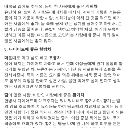
2004
내
복을 입어도 추위요. 몸이 찬 사람에게 좋은
계피차
년
유난히 손, 발이 찬 사람은 계피차를 마시자. 계피의 따뜻한 성분은
48
몸이 차고 기운이 약한 사람, 소화기능이 약해 찬 것을 먹으면 배가
2004
아픈 사람에게 좋다. 몸 속에 뭉쳐 있는 냉기를 풀어주고 아랫배, 손
년
발의 냉증을 풀어준다. 손발이 냉하고 허약한 체질, 허리와 무릎이
7
냉하고 아픈 사람, 여드름으로 고민하는 사람에게 좋다. 화와 열이
월
많은 사람에게는 좋지 않다.
14
2004
3. 다이어트에 좋은 한방차
년
마
음대로 먹고 살도 빼고
우롱차
8
살이 빠지는 다이어트 차라고 해서 한때 여성들에게 인기 절정의 황
월
금기를 누렸던 차. 우롱차는 카페인, 타닌 등 피로회복과 소화를 촉
34
진시켜준다. 특히 기름진 요리를 먹은 뒤에는 더욱 좋다. 맘껏 먹어
2005
도 몸무게 걱정을 안하고 싶은 사람, 물만 먹어도 살이 찐다고 생각
년
하는 사람이라면 우롱차를 권한다.
44
2005
땀
이 많은 사람, 비만인 사람에게 좋은
황기차
년
한방차 다이어트의 대표주자는 뭐니뭐니해도 황기차다. 황기는 땀
6
의 양을 조절하며, 이뇨작용을 하여 당뇨병의 치료제로 쓰이는 등 비
월
만인 사람에게 좋은 약재다. 전신이 땀이 나며 어지럽고 탈진이 되는
1
것은 기가 허하고 쇠약해졌다는 증거. 이런 증상 외에는 권태, 무기
2005
력증에도 효과가 있다. 황기는 땀을 나게 안 나게 하고 피부를 튼튼