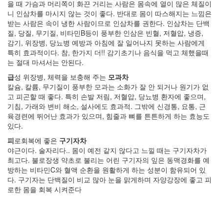
월
을 때 가슴과 머리쪽이 화끈 거리는 사람은 몸속에 열이 많은 체질이
35
니 인삼차를 마시지 않는 것이 좋다. 반대로 몸이 따스해지는 느낌은
2006
받는 사람은 속이 냉한 사람이므로 인삼차를 권한다. 인삼차는 단백
년
질, 당질, 무기질, 비타민B등이 풍부한 인삼은 빈혈, 저혈압, 냉증,
4
감기, 위장병, 당뇨병 예방과 아침에 잘 일어나지 못하는 사람에게
월
특히 효과적이다. 참, 한가지 더!! 감기초기나 음식을 먹고 체했을때
25
는 절대 마셔서는 안된다.
2006
급
성 위장병, 체력을 보충해 주는
모과차
년
칼슘, 칼륨, 무기질이 풍부한 모과는 소화가 잘 안 되거나 원기가 없
5
고 피곤할 때 좋다. 특히 손발 저림, 저혈압, 당뇨병 환자에 좋으며,
월
기침, 가래와 변비 해소, 설사에도 효과적. 그밖에 신경통, 요통, 근
21
육경련에 뛰어난 효과가 있으며, 힘줄과 뼈를 튼튼하게 하는 효능도
2006
있다.
년
6
피
로회복에 좋은
구기자차
월
야근이다. 술자리다.. 몸이 예전 같지 않다고 느낄 때는 구기자차가
1
최고다. 불로장생 약초로 불리는 어린 구기자의 잎은 동맥경화를 예
2006
방하는 비타민C와 혈액 순환을 원활하게 하는 성분이 함유되어 있
년
다. 구기자는 단백질이 비교 많아 눈을 맑게하며 자양강장에 좋고 피
7
로한 몸을 회복 시켜준다
월
21
2006