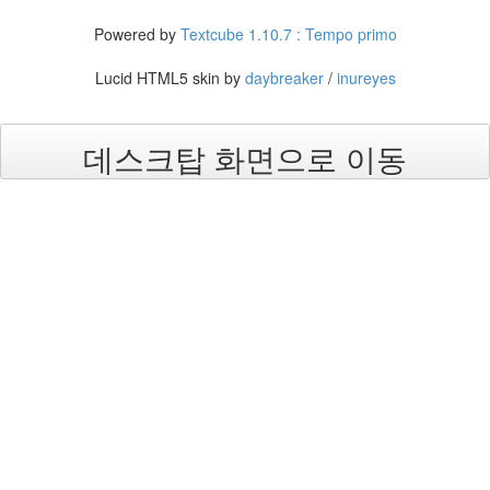
5
Powered by
Textcube 1.10.7 : Tempo primo
월
3
Lucid HTML5 skin by
daybreaker
/
inureyes
2008
년
6
데스크탑 화면으로 이동
월
7
2008
년
7
월
3
2008
년
8
월
2
2008
년
9
월