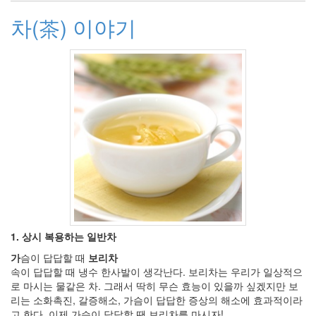
트
랙
차(茶) 이야기
백
미
니
빔
비
디
버
그
Kahula
Milk
Depression
서
도
영
봉
1. 상시 복용하는 일반차
태
가
슴이 답답할 때
보리차
규
속이 답답할 때 냉수 한사발이 생각난다. 보리차는 우리가 일상적으
봄
로 마시는 물같은 차. 그래서 딱히 무슨 효능이 있을까 싶겠지만 보
꽃
리는 소화촉진, 갈증해소, 가슴이 답답한 증상의 해소에 효과적이라
봇
고 한다. 이제 가슴이 답답할 땐 보리차를 마시자!