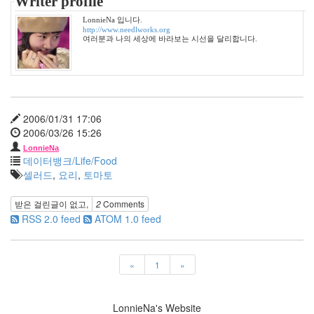
Writer profile
51
2008
LonnieNa 입니다.
년
http://www.needlworks.org
여러분과 나의 세상에 바라보는 시선을 달리합니다.
1
월
6
2008
년
2
2006/01/31 17:06
월
2006/03/26 15:26
7
LonnieNa
2008
데이터뱅크/Life/Food
년
셀러드
,
요리
,
토마토
3
월
받은 걸린글이 없고,
2
Comments
6
RSS 2.0 feed
ATOM 1.0 feed
2008
년
4
«
1
»
월
4
2008
LonnieNa's Website
년