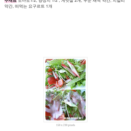
4
약간, 떠먹는 요구르트 1개
월
10
2007
년
5
월
2
2007
년
6
월
3
2007
년
7
월
11
2007
년
8
월
150 x 230 pixels
3