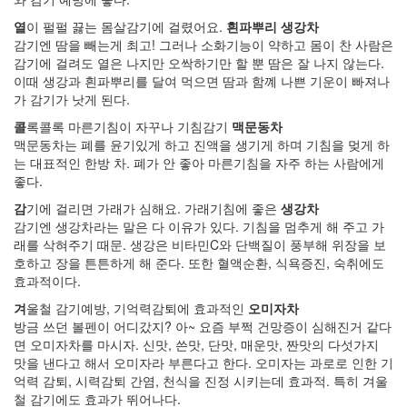
이
닮
열
이 펄펄 끓는 몸살감기에 걸렸어요.
흰파뿌리 생강차
은
감기엔 땀을 빼는게 최고! 그러나 소화기능이 약하고 몸이 찬 사람은
딸
감기에 걸려도 열은 나지만 오싹하기만 할 뿐 땀은 잘 나지 않는다.
By
이때 생강과 흰파뿌리를 달여 먹으면 땀과 함꼐 나쁜 기운이 빠져나
LonnieNa
가 감기가 낫게 된다.
콜
록콜록 마른기침이 자꾸나 기침감기
맥문동차
사
맥문동차는 폐를 윤기있게 하고 진액을 생기게 하며 기침을 멎게 하
랑
는 대표적인 한방 차. 폐가 안 좋아 마른기침을 자주 하는 사람에게
의
좋다.
조
건
감
기에 걸리면 가래가 심해요. 가래기침에 좋은
생강차
By
감기엔 생강차라는 말은 다 이유가 있다. 기침을 멈추게 해 주고 가
LonnieNa
래를 삭혀주기 때문. 생강은 비타민C와 단백질이 풍부해 위장을 보
호하고 장을 튼튼하게 해 준다. 또한 혈액순환, 식욕증진, 숙취에도
효과적이다.
Find!
겨
울철 감기예방, 기억력감퇴에 효과적인
오미자차
방금 쓰던 볼펜이 어디갔지? 아~ 요즘 부쩍 건망증이 심해진거 같다
Categories
면 오미자차를 마시자. 신맛, 쓴맛, 단맛, 매운맛, 짠맛의 다섯가지
전
맛을 낸다고 해서 오미자라 부른다고 한다. 오미자는 과로로 인한 기
체
억력 감퇴, 시력감퇴 간염, 천식을 진정 시키는데 효과적. 특히 겨울
1002
철 감기에도 효과가 뛰어나다.