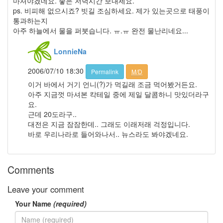
마셔야겠네요. 좋은 저녁시간 보내세요.
러
ps. 비피해 없으시죠? 빗길 조심하세요. 제가 있는곳으로 태풍이
그
통과하는지
인
아주 하늘에서 물을 퍼붓습니다. ㅠ.ㅠ 완전 물난리네요...
폭
탄
LonnieNa
주
아
2006/07/10 18:30
Permalink
M/D
이
패
이거 바에서 거기 언니(?)가 먹길래 조금 먹어봤거든요.
드
아주 지금껏 마셔본 칵테일 중에 제일 달콤하니 맛있더라구
3
요.
째
근데 20도라구..
즈
대전은 지금 잠잠한데.. 그래도 이래저래 걱정입니다.
Javascript
바로 우리나라로 들어와나서.. 뉴스라도 봐야겠네요.
Notices
Comments
멍
멍
Leave your comment
이
들
Your Name
(required)
의
우