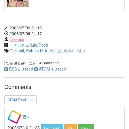
미
용
리
에
캐
쉬
2006/07/09 21:10
백
2006/07/09 21:17
뭘
LonnieNa
까
데이터뱅크/Life/Food
1
Cocktail
,
Kahula Milk
,
칵테일
,
칼루아 밀크
리
터
의
받은 걸린글이 없고,
4
Comments
눈
RSS 2.0 feed
ATOM 1.0 feed
물
채
리
Comments
나
xhtml
ATOM Feed Link
고
현
정
연s
니
들
웍
2006/07/10 21:28
Permalink
M/D
Reply