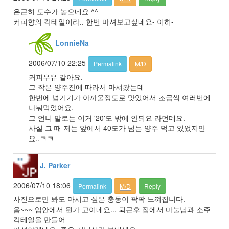
스
은근히 도수가 높으네요 ^^
쫄
커피향의 칵테일이라.. 한번 마셔보고싶네요- 이히-
랑
이
LonnieNa
똥
글
2006/07/10 22:25
Permalink
M/D
이
커피우유 같아요.
입
원
그 작은 양주잔에 따라서 마셔봤는데
한번에 넘기기가 아까울정도로 맛있어서 조금씩 여러번에
OSX
나눠먹었어요.
1004
그 언니 말로는 이거 '20'도 밖에 안되요 라던데요.
키
사실 그 때 저는 앞에서 40도가 넘는 양주 먹고 있었지만
워
요..ㅋㅋ
드
고
속
J. Parker
도
로
2006/07/10 18:06
악
Permalink
M/D
Reply
몽
사진으로만 봐도 마시고 싶은 충동이 팍팍 느껴집니다.
버
음~~~ 입안에서 뭔가 고이네요... 퇴근후 집에서 마눌님과 소주
튼
칵테일을 만들어
플