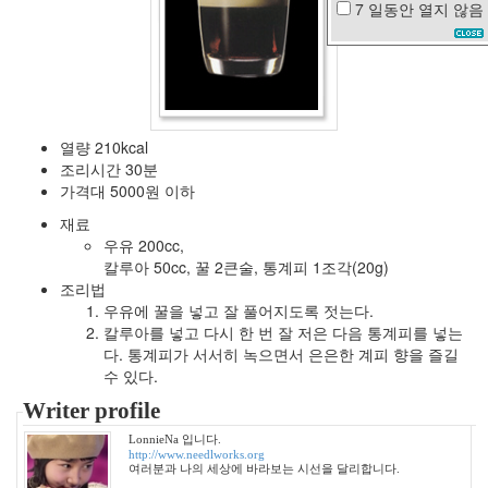
7 일동안
열지 않음
황
후
화
첫
사
랑
마
열량 210kcal
르
조리시간 30분
쉐
가격대 5000원 이하
라
ipod
재료
touch
우유 200cc,
봉
칼루아 50cc, 꿀 2큰술, 통계피 1조각(20g)
숭
조리법
아
우유에 꿀을 넣고 잘 풀어지도록 젓는다.
박
칼루아를 넣고 다시 한 번 잘 저은 다음 통계피를 넣는
보
다. 통계피가 서서히 녹으면서 은은한 계피 향을 즐길
영
수 있다.
촐
랑
Writer profile
이
LonnieNa 입니다.
저
http://www.needlworks.org
녁
여러분과 나의 세상에 바라보는 시선을 달리합니다.