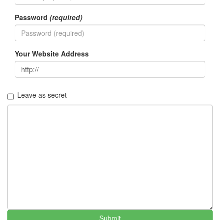
정
Password
(required)
By
LonnieNa
나
Your Website Address
랑
똑
같
이
Leave as secret
닮
은
딸
By
LonnieNa
사
랑
의
조
건
By
LonnieNa
Submit