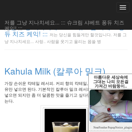
Togg
navi
저를 그냥 지나치세요... ::: 슈크림 샤베트 퐁듀 치즈
저를 그냥 지나치세요... ::: 슈크림 샤베트 퐁
케익! :::
듀 치즈 케익! :::
저는 당신을 힘들게만 할것입니다. 저를 그
저는 당신
냥 지나치세요... 사랑.. 사람을 웃기고 울리는 몹쓸 병
을 힘들게
만 할것입
니다. 저
를 그냥
Kahula Milk (칼루아 밀크)
지나치세
요... 사
아름다운 세상속에
랑.. 사람
그대는 나의 모든걸
가장 손쉬운 칵테일 레서피. 커피 향의 칵테일, 리큐어 칼루아에 우
가져간 바람둥이..
을 웃기고
유만 넣으면 된다. 기본적인 칼루아 밀크 레서피는 우유에 칼루아만
울리는 몹
넣으면 되지만 좀 더 달콤한 맛을 즐기고 싶다면 설탕 대신 꿀을 넣
쓸 병
는다.
LonnieNa
Tag
NearFondue PopupNotice_plugin
Cloud