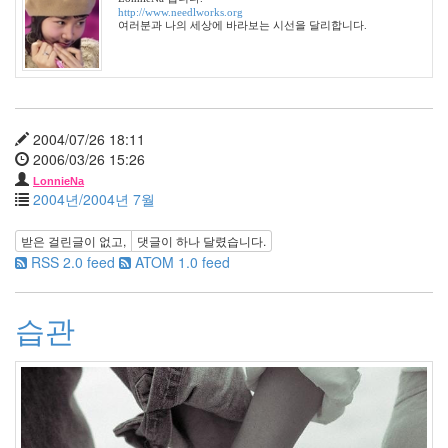
년
http://www.needlworks.org
여러분과 나의 세상에 바라보는 시선을 달리합니다.
4
월
0
2010
년
5
2004/07/26 18:11
월
2006/03/26 15:26
3
LonnieNa
2010
2004년/2004년 7월
년
6
받은 걸린글이 없고,
댓글이
하나
달렸습니다.
월
RSS 2.0 feed
ATOM 1.0 feed
2
2010
년
습관
7
월
3
2010
년
8