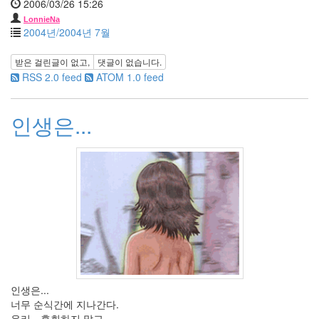
2006/03/26 15:26
의
왈
LonnieNa
2004년/2004년 7월
츠
몬
테
받은 걸린글이 없고,
댓글이 없습니다.
크
RSS 2.0 feed
ATOM 1.0 feed
리
스
토
인생은...
무
개
념
오
징
어
땅
콩
마
이
걸
지
은
4
인생은...
월
너무 순식간에 지나간다.
결
우리、후회하지 말고