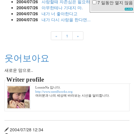
2004/07/26
사랑할때 자존심은 필요하지 않습니다
7 일동안
열지 않음
계
2004/07/26
아무한테나 기대지 마.
족
2004/07/26
내가 너 좋아한다고
산
2004/07/26
내가 다시 사랑을 한다면...
성
차
예
«
1
»
련
커
스
틴
웃어보아요
던
스
트
새로운 맘으로..
파
Writer profile
노
라
LonnieNa 입니다.
마
http://www.needlworks.org
일
여러분과 나의 세상에 바라보는 시선을 달리합니다.
본
음
악
문
자
2004/07/28 12:34
봄