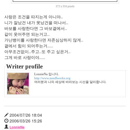
9
월
372 x 316 pixels
1
사랑은 조건을 따지는게 아니야..
2011
니가 잘났건 내가 못났건을 떠나서..
년
바보를 사랑한다면 그 바보곁에서..
10
같이 웃어주면 되는거고..
월
가난뱅이를 사랑한다면 자존심상하지 않게..
3
곁에서 힘이 되어주는거.....
2011
아무조건없이..주고..또 주고 싶은거..
년
그게 바로 사랑이야.....
11
월
Writer profile
3
LonnieNa 입니다.
2011
http://www.needlworks.org
년
여러분과 나의 세상에 바라보는 시선을 달리합니다.
12
월
3
2012
년
2004/07/26 18:04
1
2006/03/26 15:26
월
LonnieNa
3