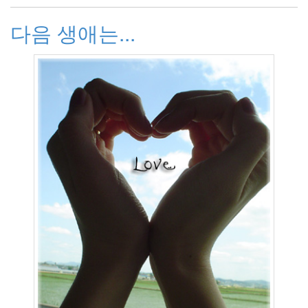
1
2009
다음 생애는...
년
8
월
3
2009
년
9
월
3
2009
년
10
월
1
2009
년
11
월
4
2009