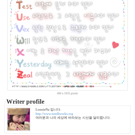
년
6
월
3
2007
년
7
월
11
2007
년
8
월
3
2007
400 x 1035 pixels
년
Writer profile
9
월
LonnieNa 입니다.
5
http://www.needlworks.org
여러분과 나의 세상에 바라보는 시선을 달리합니다.
2007
년
10