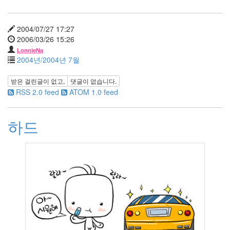
월
5
2007
2004/07/27 17:27
년
2006/03/26 15:26
11
LonnieNa
월
2004년/2004년 7월
6
2007
받은 걸린글이 없고,
댓글이 없습니다.
년
RSS 2.0 feed
ATOM 1.0 feed
12
월
3
하드
2008
년
51
2008
년
1
월
6
2008
년