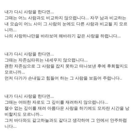
행
14
내가 다시 사랑을 한다면...
풍
그때는 어느 사람과도 비교하지 않으렵니다... 자꾸 남과 비교하는
경
내 모습이 어느 사이 그 사람의 눈에도 다른 사람과 비교될 지 모르
13
니까...
우
나의 사랑하나만을 바라보며 해바라기 같은 사랑을 하렵니다...
리
네
습
내가 다시 사랑을 한다면...
관
그때는 자존심따위는 내세우지 않으렵니다...
4
괜한 자존심으로 그 사람을 잡지 못하고 떠나보낸 후에 후회할지도
쫄
모르니까...
랑
먼저 다가가 손내밀고 힘들어 하는 그 사람을 보듬어 주렵니다..
이
똥
글
내가 다시 사랑을 한다면...
이
그때는 어떠한 자로도 그 깊이를 재려하지 않으렵니다...
15
잴수 없는 깊이를 재려 아름다운 사랑을 하기에도 모자란 시간을 낭
차
비할지도 모르니까...
차
그저 바다와도 같고하늘과도 같다고 생각하며 그 안에서 안주하렵
망
니다...
토