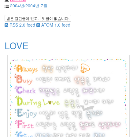
17
2004년/2004년 7월
2006
년
받은 걸린글이 없고,
댓글이 없습니다.
10
RSS 2.0 feed
ATOM 1.0 feed
월
22
2006
LOVE
년
11
월
23
2006
년
12
월
14
2007
년
83
2007
년
1