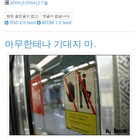
2004년/2004년 7월
2012
년
받은 걸린글이 없고,
댓글이 없습니다.
2
RSS 2.0 feed
ATOM 1.0 feed
월
1
2012
아무한테나 기대지 마.
년
3
월
1
2012
년
4
월
1
2012
년
5
월
0
2012
년