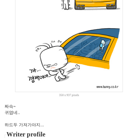
2008
년
7
월
3
2008
년
8
월
2
2008
년
9
월
2
350 x 937 pixels
2008
년
짜슥~
10
귀엽네..
월
3
하드두 가져가야지...
2008
Writer profile
년