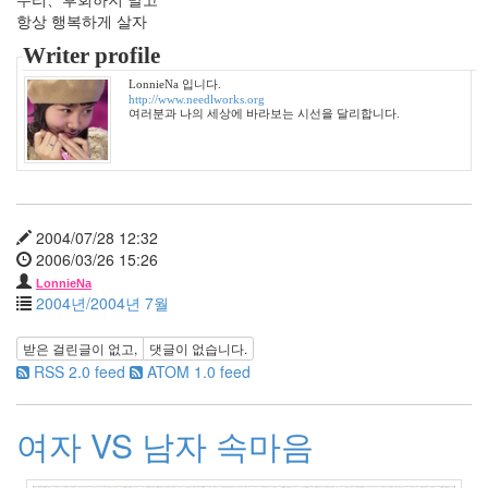
혼
항상 행복하게 살자
터
Writer profile
치
핑
LonnieNa 입니다.
클
http://www.needlworks.org
여러분과 나의 세상에 바라보는 시선을 달리합니다.
봇
태
터
툴
즈
클
2004/07/28 12:32
래
2006/03/26 15:26
식
LonnieNa
2004년/2004년 7월
자
동
받은 걸린글이 없고,
댓글이 없습니다.
차
RSS 2.0 feed
ATOM 1.0 feed
봄
장
미
여자 VS 남자 속마음
규
미