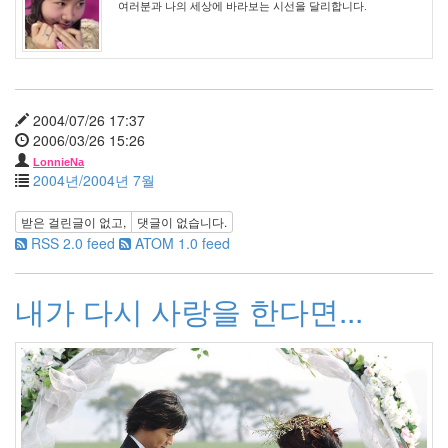
여러분과 나의 세상에 바라보는 시선을 달리합니다.
를
울
리
는
음
악
2004/07/26 17:37
41
2006/03/26 15:26
스
LonnieNa
크
2004년/2004년 7월
랩
21
받은 걸린글이 없고,
댓글이 없습니다.
그
RSS 2.0 feed
ATOM 1.0 feed
외
2
데
내가 다시 사랑을 한다면...
이
터
뱅
크
37
Design
0