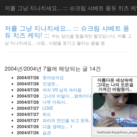
저를 그냥 지나치세요... ::: 슈크림 샤베트 퐁듀 치즈 케익!
저를 그냥 지나치세요... ::: 슈크림 샤베트 퐁
듀 치즈 케익! :::
저는 당신을 힘들게만 할것입니다. 저를 그
저는 당신
냥 지나치세요... 사랑.. 사람을 웃기고 울리는 몹쓸 병
을 힘들게
만 할것입
니다. 저
를 그냥
2004년/2004년 7월에 해당되는 글 14건
지나치세
요... 사
2004/07/28
웃어보아요
아름다운 세상속에
랑.. 사람
2004/07/28
인생은...
그대는 나의 모든걸
가져간 바람둥이..
을 웃기고
2004/07/28
여자 VS 남자 속마음
울리는 몹
2004/07/28
그녀의 비밀이....밝혀지다
쓸 병
2004/07/28
너무 더워서..
LonnieNa
2004/07/27
LOVE
2004/07/27
하드
2004/07/27
파리의 연인을 보고 문득...
2004/07/26
다음 생애는...
1
Tag
2004/07/26
습관
NearFondue PopupNotice_plugin
Cloud