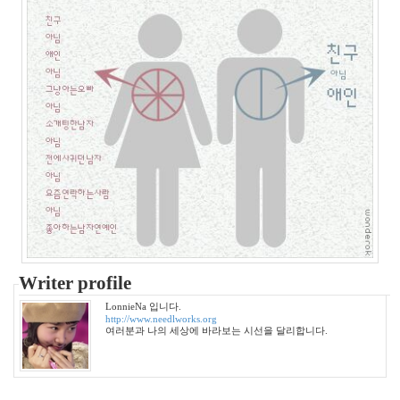
과
거
첫
인
상
장
마
회
상
도
둑
Clint
Eastwood
고
마
츠
나
Writer profile
나
Kirsten
LonnieNa 입니다.
Caroline
http://www.needlworks.org
Dunst
여러분과 나의 세상에 바라보는 시선을 달리합니다.
Notices