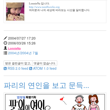
11
LonnieNa 입니다.
월
http://www.needlworks.org
여러분과 나의 세상에 바라보는 시선을 달리합니다.
1
2008
년
12
월
7
2004/07/27 17:20
2009
2006/03/26 15:26
년
LonnieNa
31
2004년/2004년 7월
2009
년
받은 걸린글이 없고,
댓글이 없습니다.
1
RSS 2.0 feed
ATOM 1.0 feed
월
4
2009
파리의 연인을 보고 문득...
년
2
월
2
2009
년