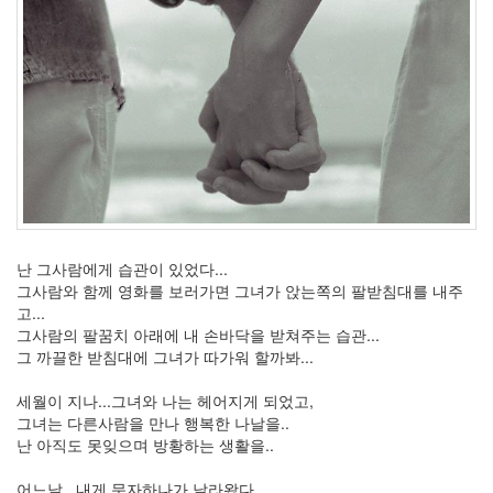
월
0
2010
년
9
월
4
2010
년
10
월
3
난 그사람에게 습관이 있었다...
2010
그사람와 함께 영화를 보러가면 그녀가 앉는쪽의 팔받침대를 내주
년
고...
11
그사람의 팔꿈치 아래에 내 손바닥을 받쳐주는 습관...
월
그 까끌한 받침대에 그녀가 따가워 할까봐...
5
2010
세월이 지나...그녀와 나는 헤어지게 되었고,
년
그녀는 다른사람을 만나 행복한 나날을..
12
난 아직도 못잊으며 방황하는 생활을..
월
10
어느날.. 내게 문자하나가 날라왔다..
2011