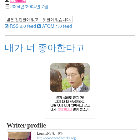
LonnieNa
2
2004년/2004년 7월
2021
년
받은 걸린글이 없고,
댓글이 없습니다.
8
RSS 2.0 feed
ATOM 1.0 feed
느
낌
내가 너 좋아한다고
88
원
하
고
원
하
는
2
시
네
마
스
토
Writer profile
리
22
LonnieNa 입니다.
나
http://www.needlworks.org