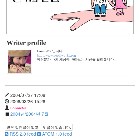
3
월
4
2009
년
4
Writer profile
월
2
LonnieNa 입니다.
2009
http://www.needlworks.org
여러분과 나의 세상에 바라보는 시선을 달리합니다.
년
5
월
3
2009
년
2004/07/27 17:08
6
2006/03/26 15:26
월
LonnieNa
1
2004년/2004년 7월
2009
년
받은 걸린글이 없고,
댓글이 없습니다.
7
RSS 2.0 feed
ATOM 1.0 feed
월