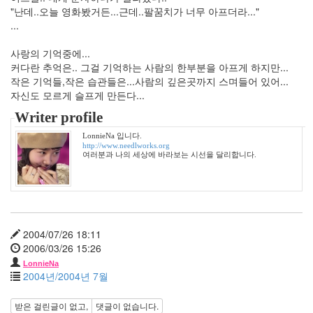
"난데..오늘 영화봤거든...근데..팔꿈치가 너무 아프더라..."
년
...
48
2011
사랑의 기억중에...
년
커다란 추억은.. 그걸 기억하는 사람의 한부분을 아프게 하지만...
1
작은 기억들,작은 습관들은...사람의 깊은곳까지 스며들어 있어...
월
자신도 모르게 슬프게 만든다...
10
2011
Writer profile
년
LonnieNa 입니다.
2
http://www.needlworks.org
월
여러분과 나의 세상에 바라보는 시선을 달리합니다.
7
2011
년
3
월
2004/07/26 18:11
4
2006/03/26 15:26
2011
년
LonnieNa
2004년/2004년 7월
4
월
받은 걸린글이 없고,
댓글이 없습니다.
6