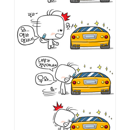
2
월
7
2008
년
3
월
6
2008
년
4
월
4
2008
년
5
월
3
2008
년
6
월
7