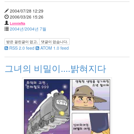
멍
멍
2004/07/28 12:29
이
2006/03/26 15:26
들
LonnieNa
의
2004년/2004년 7월
우
정
받은 걸린글이 없고,
댓글이 없습니다.
By
RSS 2.0 feed
ATOM 1.0 feed
LonnieNa
나
그녀의 비밀이....밝혀지다
랑
똑
같
이
닮
은
딸
By
LonnieNa
사