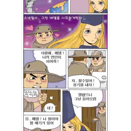
랑
의
조
건
By
LonnieNa
Find!
Categories
전
체
1002
2004
년
48
2004
년
7
월
14