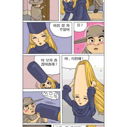
2004
년
8
월
34
2005
년
44
2005
년
6
월
1
2005
년
7
월
4
2005
년
8
월
1