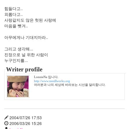
6
월
힘들다고..
0
외롭다고..
2012
사랑같지도 않은 헛된 사랑에
년
마음을 뺏겨..
7
월
아무에게나 기대지마라..
1
2012
그리고 생각해...
년
진정으로 널 위한 사람이
8
누구인지를...
월
Writer profile
0
2012
LonnieNa 입니다.
http://www.needlworks.org
년
여러분과 나의 세상에 바라보는 시선을 달리합니다.
9
월
0
2019
년
1
2004/07/26 17:53
2020
2006/03/26 15:26
년