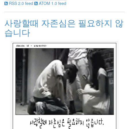
RSS 2.0 feed
ATOM 1.0 feed
2011
년
5
사랑할때 자존심은 필요하지 않
월
2
습니다
2011
년
6
월
3
2011
년
7
월
5
2011
년
8
월
1
2011
년