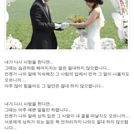
Tatter
Skin
10
Web
10
Apple
1
Tatter
Tip
10
Life/Food
내가 다시 사랑을 한다면...
3
그때는 습관처럼 헤어지자는 말은 절대하지 않으렵니다...
etc
언젠가 나의 말에 익숙해진 그 사람의 입에서 먼저 그 말이 나올지도
2
모르니까....
web
아주 많이 힘들어도 그 말만은 절대 하지 않으렵니다...
clips
1
포
내가 다시 사랑을 한다면...
토
그때는 아주 예쁜 말들만 하렵니다...
앨
언젠가 나의 말에 상처 입은 그 사람이 내 곁을 떠날지도 모르니까...
범
서로에게 상처가 되는 말은 목 언저리까지 나와도 절대 하지 않으렵
215
니다...
여