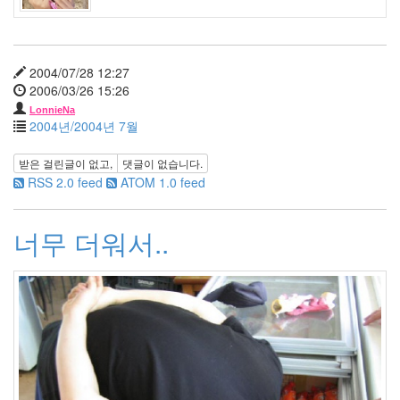
292
2006
년
1
2004/07/28 12:27
월
2006/03/26 15:26
42
LonnieNa
2006
2004년/2004년 7월
년
2
받은 걸린글이 없고,
댓글이 없습니다.
월
RSS 2.0 feed
ATOM 1.0 feed
45
2006
년
너무 더워서..
3
월
35
2006
년
4
월
25
2006