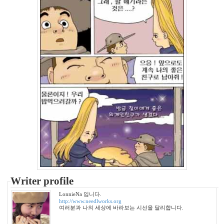
2005
년
9
월
3
2005
년
10
월
5
2005
년
11
월
3
2005
년
12
Writer profile
월
LonnieNa 입니다.
27
http://www.needlworks.org
여러분과 나의 세상에 바라보는 시선을 달리합니다.
2006
년