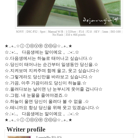
년
12
월
3
2010
년
SONY
|
DSC-P32
|
Spot
|
Manual W/B
|
1/320sec
|
F5.6
|
F2.8
|
0EV
|
5mm
|
ISO-100
|
No Flash
|
350 x 466 pixels
34
2010
★..+..☆ⓘ ⓛⓞⓥⓔ ⓨⓞⓤ☆..+..★
년
☆.:+:.。 다음생에는 말이예요 。.:+:.☆
1
☆.다음생에서는 하늘로 태어나고 싶습니다.☆
월
☆.당신이 태어나는 순간부터 일생동안 당신을.☆
2
☆.지켜보며 지켜주며 함께 울고, 웃고 싶습니다☆
2010
☆.그렇게라도 당신만을 바라보고 싶습니다.☆
년
☆.가끔, 아주 가끔이라도 당신이 하늘을.☆
2
☆.올려다보는 날이면 난 눈부시게 웃어줄 겁니다☆
월
☆.그럼. 내 눈물을 줄여야겠죠.☆
2
☆.하늘이 울면 당신이 올려다 볼 수 없을 .☆
2010
☆.테니까요 항상 당신을 위해 웃고 있겠습니다.☆
년
☆.:+:.。 다음생에는 말이예요 。.:+:.☆
3
★..+..☆ⓘ ⓛⓞⓥⓔ ⓨⓞⓤ☆..+..★
월
Writer profile
0
2010
LonnieNa 입니다.