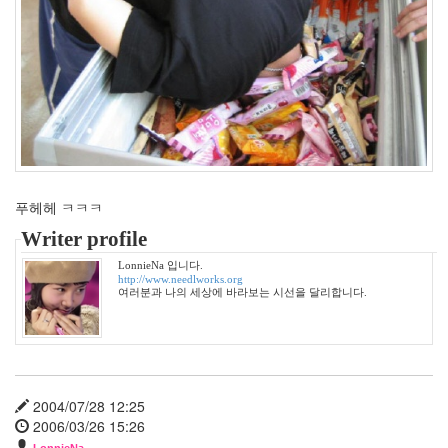
년
5
월
21
2006
년
6
월
1
2006
년
푸헤헤 ㅋㅋㅋ
7
Writer profile
월
21
LonnieNa 입니다.
http://www.needlworks.org
2006
여러분과 나의 세상에 바라보는 시선을 달리합니다.
년
8
월
26
2006
년
2004/07/28 12:25
9
2006/03/26 15:26
월
LonnieNa