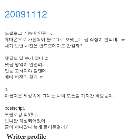
년
20091112
7
월
4
1.
2005
모블로그 기능이 안된다.
년
휴대폰으로 사진찍어 블로그로 보냈는데 글 작성이 안되네.. ㅠ
8
내가 보낸 사진은 안드로메다로 간걸까?
월
1
댓글도 달 수가 없다..;;
2005
댓글 영역이 안열려.
년
언능 고쳐져야 할텐데..
9
베타 버전의 결과 ㅎ
월
3
2.
2005
아름다운 세상속에 그대는 나의 모든걸 가져간 바람둥이..
년
10
postscript.
월
모블로깅 되었네.
5
보니깐 작성되어있어..
2005
글이 어디갔다 늦게 들어온걸까?
년
Writer profile
11