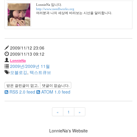
월
LonnieNa 입니다.
3
http://www.needlworks.org
여러분과 나의 세상에 바라보는 시선을 달리합니다.
2005
년
12
월
27
2006
2009/11/12 23:06
년
2009/11/13 09:12
292
LonnieNa
2006
2009년/2009년 11월
년
모블로깅
,
텍스트큐브
1
월
받은 걸린글이 없고,
댓글이 없습니다.
42
RSS 2.0 feed
ATOM 1.0 feed
2006
년
2
«
1
»
월
45
2006
LonnieNa's Website
년