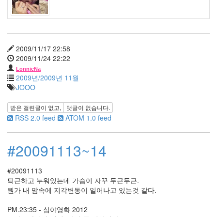
태
규
싸
이
월
2009/11/17 22:58
드
2009/11/24 22:22
LonnieNa
Notices
2009년/2009년 11월
JOOO
멍
멍
받은 걸린글이 없고,
댓글이 없습니다.
이
RSS 2.0 feed
ATOM 1.0 feed
들
의
우
#20091113~14
정
By
LonnieNa
#20091113
퇴근하고 누워있는데 가슴이 자꾸 두근두근.
뭔가 내 맘속에 지각변동이 일어나고 있는것 같다.
나
랑
PM.23:35 - 심야영화 2012
똑