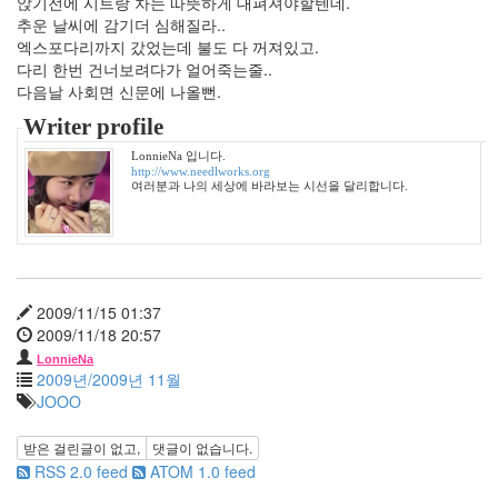
앉기전에 시트랑 차는 따뜻하게 대펴져야할텐데.
1002
추운 날씨에 감기더 심해질라..
2004
엑스포다리까지 갔었는데 불도 다 꺼져있고.
년
다리 한번 건너보려다가 얼어죽는줄..
48
다음날 사회면 신문에 나올뻔.
2004
년
Writer profile
7
LonnieNa 입니다.
월
http://www.needlworks.org
14
여러분과 나의 세상에 바라보는 시선을 달리합니다.
2004
년
8
월
34
2009/11/15 01:37
2005
2009/11/18 20:57
년
44
LonnieNa
2009년/2009년 11월
2005
JOOO
년
6
받은 걸린글이 없고,
댓글이 없습니다.
월
RSS 2.0 feed
ATOM 1.0 feed
1
2005