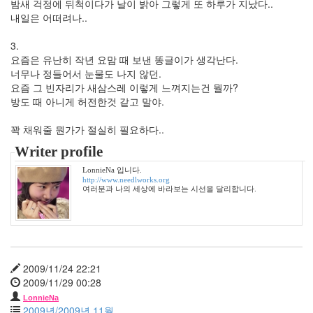
밤새 걱정에 뒤척이다가 날이 밝아 그렇게 또 하루가 지났다..
기
내일은 어떠려나..
공
리
3.
고
요즘은 유난히 작년 요맘 때 보낸 똥글이가 생각난다.
은
너무나 정들어서 눈물도 나지 않던.
아
요즘 그 빈자리가 새삼스레 이렇게 느껴지는건 뭘까?
3G
방도 때 아니게 허전한것 같고 말야.
망
칼
루
꽉 채워줄 뭔가가 절실히 필요하다..
아
Writer profile
밀
크
LonnieNa 입니다.
한
http://www.needlworks.org
보
여러분과 나의 세상에 바라보는 시선을 달리합니다.
배
김
명
민
은
나
2009/11/24 22:21
노
2009/11/29 00:28
키
LonnieNa
워
2009년/2009년 11월
드