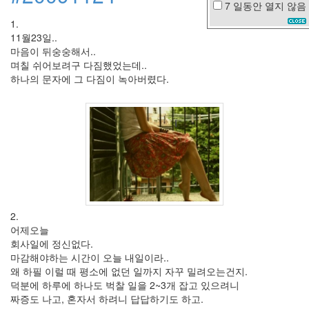
7 일동안
열지 않음
1004
1.
언
11월23일..
마음이 뒤숭숭해서..
니
며칠 쉬어보려구 다짐했었는데..
하나의 문자에 그 다짐이 녹아버렸다.
크
롬
애
니
콜
thumbnail
하
우
젠
느
낌
2.
sixteen
어제오늘
생
회사일에 정신없다.
일
마감해야하는 시간이 오늘 내일이라..
왜 하필 이럴 때 평소에 없던 일까지 자꾸 밀려오는건지.
예
감
덕분에 하루에 하나도 벅찰 일을 2~3개 잡고 있으려니
줄
짜증도 나고, 혼자서 하려니 답답하기도 하고.
넘