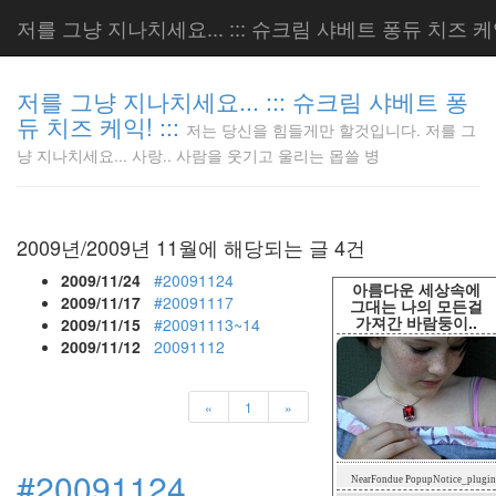
저를 그냥 지나치세요... ::: 슈크림 샤베트 퐁듀 치즈 케익!
저를 그냥 지나치세요... ::: 슈크림 샤베트 퐁
듀 치즈 케익! :::
저는 당신을 힘들게만 할것입니다. 저를 그
저는 당신
냥 지나치세요... 사랑.. 사람을 웃기고 울리는 몹쓸 병
을 힘들게
만 할것입
니다. 저
를 그냥
2009년/2009년 11월에 해당되는 글 4건
지나치세
요... 사
2009/11/24
#20091124
아름다운 세상속에
랑.. 사람
2009/11/17
#20091117
그대는 나의 모든걸
가져간 바람둥이..
을 웃기고
2009/11/15
#20091113~14
울리는 몹
2009/11/12
20091112
쓸 병
LonnieNa
«
1
»
Tag
#20091124
NearFondue PopupNotice_plugin
Cloud