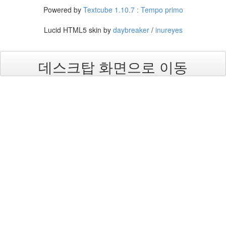
3
Powered by
Textcube 1.10.7 : Tempo primo
월
35
Lucid HTML5 skin by
daybreaker
/
inureyes
2006
년
4
데스크탑 화면으로 이동
월
25
2006
년
5
월
21
2006
년
6
월
1
2006
년
7
월
21