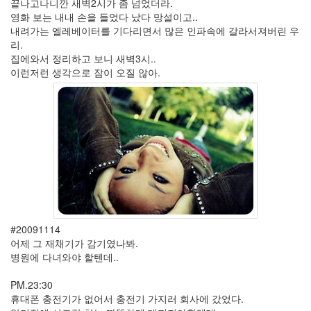
끝나고나니깐 새벽2시가 좀 넘었더라.
같
영화 보는 내내 손을 들었다 났다 망설이고..
이
내려가는 엘레베이터를 기다리면서 많은 인파속에 갈라서져버린 우
닮
리.
은
집에와서 정리하고 보니 새벽3시..
딸
이런저런 생각으로 잠이 오질 않아.
By
LonnieNa
사
랑
의
조
건
By
LonnieNa
#20091114
Find!
어제 그 재채기가 감기였나봐.
병원에 다녀와야 할텐데..
Categories
PM.23:30
전
휴대폰 충전기가 없어서 충전기 가지러 회사에 갔었다.
체