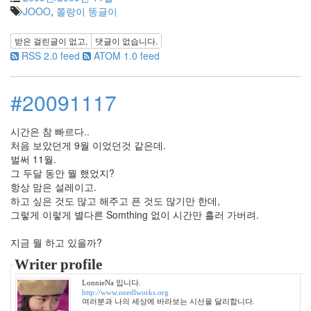
로
JOOO
,
쫄랑이 똥글이
그
봄
받은 걸린글이 없고,
댓글이 없습니다.
꽃
RSS 2.0 feed
ATOM 1.0 feed
축
제
차
#20091117
(茶)
더
위
시간은 참 빠르다..
처음 보았던게 9월 이었던것 같은데.
bug
벌써 11월.
등
산
그 두달 동안 뭘 했었지?
항상 맘은 설레이고.
째
즈
하고 싶은 것도 많고 해주고 픈 것도 많기만 한데,
들
그렇게 이렇게 별다른 Somthing 없이 시간만 흘러 가버려.
꽃
붕
지금 뭘 하고 있을까?
어
빵
Writer profile
수
LonnieNa 입니다.
박
http://www.needlworks.org
봉
여러분과 나의 세상에 바라보는 시선을 달리합니다.