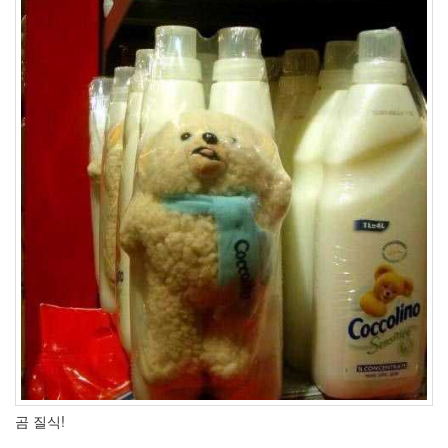
2006
년
2
월
45
2006
년
3
월
35
2006
년
4
월
25
2006
년
5
월
21
2006
곰 질식!
년
6