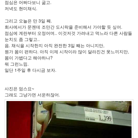
점심은 어쩌다보니 굶고.
년
저녁도 현미채식.
10
월
그리고 오늘은 만 3일 째.
5
회사에서가 문젠데 조만간 도시락을 준비해서 가야할 듯 싶어.
2005
점심에 계란부터 오정어며.. 이것저것 가려내고 먹느라 다른 사람들
년
눈치도 좀 그렇고..
11
음. 채식을 시작한지 아직 완전한 3일 째는 아니지만,
월
뭔가 몸이 편하다. 아직 이제 시작이라 많이 달라진건 못느끼지만,
3
몸이 가볍다고 해야하나?
2005
뭐 그런느낌.
년
일단 1주일 후 다시금 보자.
12
월
27
사진은 엄스요~
2006
그래도 그냥가면 서운하잖어.
년
292
2006
년
1
월
42