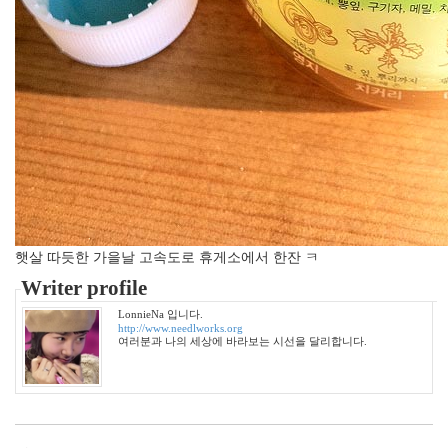
솔
로
탈
출
정
여
진
백
구
코
스
모
스
류
햇살 따듯한 가을날 고속도로 휴게소에서 한잔 ㅋ
시
화
Writer profile
김
상
LonnieNa 입니다.
경
http://www.needlworks.org
여러분과 나의 세상에 바라보는 시선을 달리합니다.
편
견
프
로
젝
터