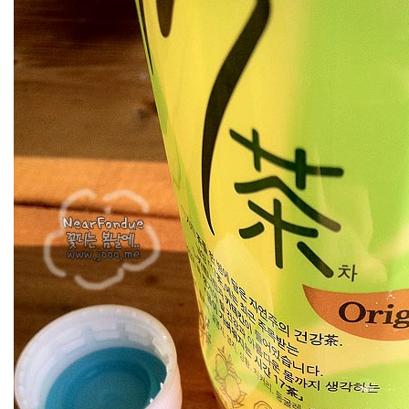
셀
러
드
이
연
희
SOREA
KMP
꽃
사
진
엘
리
엇
쓰
리
몬
스
터
windos7
백
설
공
주