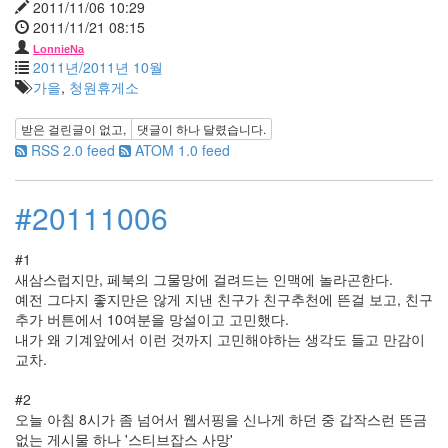
매
2011/11/06 10:29
니
2011/11/21 08:15
아
LonnieNa
동
2011년/2011년 10월
안
가을
,
청원휴게소
의
조
건
받은 걸린글이 없고,
댓글이
하나
달렸습니다.
변
RSS 2.0 feed
ATOM 1.0 feed
태
돈
#20111006
김
정
현
#1
새삼스럽지만, 페북의 그물망에 걸려드는 인맥에 놀라곤한다.
Notices
예전 그다지 좋지만은 않게 지낸 친구가 친구추천에 뜬걸 보고, 친구
추가 버튼에서 10여분을 망설이고 고민했다.
멍
내가 왜 기계앞에서 이런 것까지 고민해야하는 생각도 들고 만감이
멍
교차.
이
들
#2
의
오늘 아침 8시가 좀 넘어서 웹서핑을 신나게 하던 중 갑작스런 뜬금
우
없는 게시물 하나 '스티브잡스 사망'