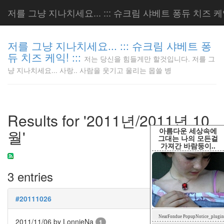
저를 그냥 지나치세요... ::: 슈크림 샤베트 퐁듀 치즈 케익!
저를 그냥 지나치세요... ::: 슈크림 샤베트 퐁
듀 치즈 케익! :::
저는 당신을 힘들게만 할것입니다. 저를 그
저는 당신
냥 지나치세요... 사랑.. 사람을 웃기고 울리는 몹쓸 병
을 힘들게
만 할것입
니다. 저
를 그냥
Results for '2011년/2011년 10
지나치세
요... 사
아름다운 세상속에
월'
랑.. 사람
그대는 나의 모든걸
가져간 바람둥이..
을 웃기고
울리는 몹
쓸 병
3 entries
LonnieNa
#20111026
Tag
NearFondue PopupNotice_plugin
Cloud
2011/11/06
by LonnieNa
1