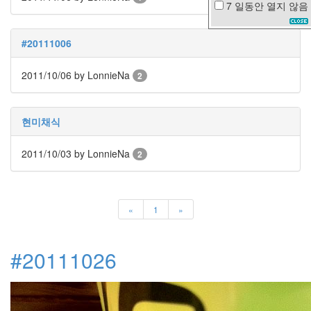
7 일동안
열지 않음
색
라
면
#20111006
고
양
2011/10/06
by LonnieNa
2
이
엘
르
패
현미채식
닝
x-
2011/10/03
by LonnieNa
2
mas
밤
명
절
«
1
»
차
량
용
#20111026
봄
날
은
간
다