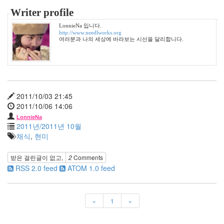
월
Writer profile
1
2006
LonnieNa 입니다.
http://www.needlworks.org
년
여러분과 나의 세상에 바라보는 시선을 달리합니다.
7
월
21
2006
년
2011/10/03 21:45
8
2011/10/06 14:06
월
26
LonnieNa
2011년/2011년 10월
2006
채식
,
현미
년
9
월
받은 걸린글이 없고,
2
Comments
17
RSS 2.0 feed
ATOM 1.0 feed
2006
년
10
«
1
»
월
22