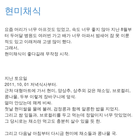
44
현미채식
2005
년
6
요즘 머리가 너무 아프것도 있었고, 속도 너무 좋지 않아 지난 8월부
월
터 두어달 병원도 여러번 가고 배가 너무 아파서 밤새어 잠 못 이룬
1
적도 있고 이래저래 고생 많이 했다.
2005
그래서,
년
현미채식이 좋다길래 무작정 시작.
7
월
4
2005
지난 토요일
년
2011, 10, 01 저녁식사부터.
8
근처 대형마트에 가서 현미, 양상추, 상추외 갖은 채소잎, 브로컬리,
월
콩나물, 두부 이렇게 장바구니에 덮석.
1
얼마 안샀는데 왜케 비싸.
2005
첫날 현미쌀을 물에 불려, 검정콩과 함께 알콩한 밥을 지었지.
년
그리고 쌈 잎들과, 브로컬리를 두고 먹는데 정말이지 너무 맛있었어.
9
그 당시로는 채소만 먹고도 충분히 살수 있을 듯 한.
월
3
그리고 다음날 아침부터 다시금 현미에 채소들과 콩나물 국.
2005