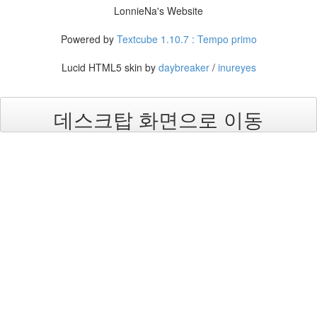
2006
LonnieNa's Website
년
11
Powered by
Textcube 1.10.7 : Tempo primo
월
23
Lucid HTML5 skin by
daybreaker
/
inureyes
2006
년
12
데스크탑 화면으로 이동
월
14
2007
년
83
2007
년
1
월
14
2007
년
2
월
12