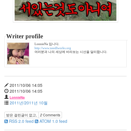
Find!
Categories
전
Writer profile
체
1002
LonnieNa 입니다.
2004
http://www.needlworks.org
여러분과 나의 세상에 바라보는 시선을 달리합니다.
년
48
2004
년
7
월
2011/10/06 14:05
14
2011/10/06 14:05
2004
LonnieNa
년
2011년/2011년 10월
8
월
받은 걸린글이 없고,
2
Comments
34
RSS 2.0 feed
ATOM 1.0 feed
2005
년