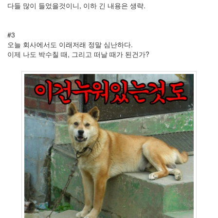
정
다들 많이 들었을것이니, 이하 긴 내용은 생략.
By
LonnieNa
#3
나
오늘 회사에서도 이래저래 정말 심난하다.
랑
이제 나도 박수칠 때, 그리고 떠날 때가 된건가?
똑
같
이
닮
은
딸
By
LonnieNa
사
랑
의
조
건
By
LonnieNa