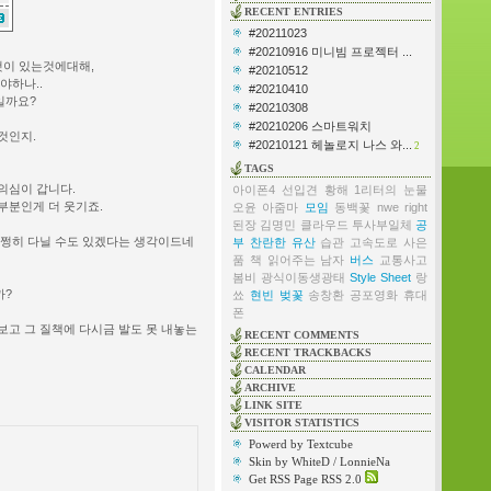
RECENT ENTRIES
#20211023
#20210916 미니빔 프로젝터 ...
것이 있는것에대해,
#20210512
야하나..
#20210410
일까요?
#20210308
#20210206 스마트워치
것인지.
#20210121 헤놀로지 나스 와...
2
TAGS
의심이 갑니다.
아이폰4
선입견
황해
1리터의 눈물
부분인게 더 웃기죠.
오윤
아줌마
모임
동백꽃
nwe right
된장
김명민
클라우드
투사부일체
공
멀쩡히 다닐 수도 있겠다는 생각이드네
부
찬란한 유산
습관
고속도로
사은
품
책 읽어주는 남자
버스
교통사고
봄비
광식이동생광태
Style Sheet
랑
까?
쑈
현빈
벚꽃
송창환
공포영화
휴대
폰
보고 그 질책에 다시금 발도 못 내놓는
RECENT COMMENTS
RECENT TRACKBACKS
CALENDAR
ARCHIVE
LINK SITE
VISITOR STATISTICS
Powerd by Textcube
Skin by WhiteD / LonnieNa
Get RSS Page RSS 2.0