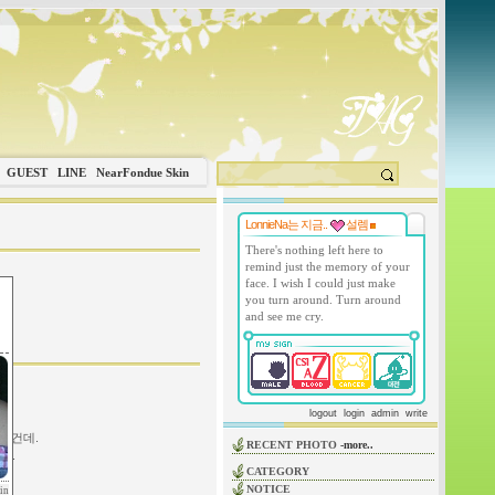
GUEST
LINE
NearFondue Skin
LonnieNa는 지금..
설렘
There's nothing left here to
remind just the memory of your
face. I wish I could just make
you turn around. Turn around
and see me cry.
logout
login
admin
write
는건데.
RECENT PHOTO
-more..
죠.
CATEGORY
.
NOTICE
in