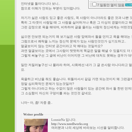
인터넷을 돌아다니다 보니..
7 일동안
열지 않음
참으로 이해가 안되는 부분이 있더랍니다.
자기가 싫은 사람도 있고 좋은 사람도, 꼭 사람이 아니더라도 좋은 것과 나쁜 
특히 그 타겟이 사람일 때 그 사람을 싫어하거나 혹은 그 이상의 경멸이라고 해
그런 감정으로 욕을 해대며, 비하하며 글을 올리는 사람의 정신세계는 어떤것
싫으면 안보면 되는거지 왜 보기싫은 사람 앞에와서 돌을 던지고 욕을 해대는 
그럼으로서 쾌락을 느끼는 정신적 문제가 있는 사람인것인가 싶기도하고..
얼굴보이지 않는 인터넷 공간이라고 막 해대는 것일까요?
과연 얼굴보이는 곳에서 그사람이 떳떳하게 똑같은 말을 해낼 수 있을지도 더 
그렇게 써놓구선 그 글에 비난이 이어지면 그 비난에 대처도 못해는 경우가 대
일만 저질러놓구선 나 몰라라 하며, 사회에선 내가 그 글 쓴사람 아니다라고 
요.
욕을하고 비난을 줘도 좋습니다. 뒤돌아서서 갈길 가면 되는것이지 왜 그런걸
정말 심리학적인 문제가 있는것일까?
그렇게 아니다라고 하는 수없이 많은 사람들이 있는 공간에 와서 돌 한번 던져
그 소심함이 자신의 구덩이를 파는 것인것 같네요.
니마~ 아, 좀! 자중 좀..
Writer profile
LonnieNa 입니다.
http://www.needlworks.org
여러분과 나의 세상에 바라보는 시선을 달리합니다.