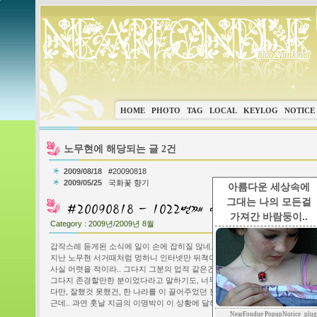
HOME
PHOTO
TAG
LOCAL
KEYLOG
NOTICE
노무현에 해당되는 글 2건
2009/08/18
#20090818
2009/05/25
국화꽃 향기
아름다운 세상속에
그대는 나의 모든걸
가져간 바람둥이..
Category :
2009년/2009년 8월
갑작스레 듣게된 소식에 일이 손에 잡히질 않네요.
지난 노무현 서거때처럼 멍하니 인터넷만 뒤쳑이고 있어요.
사실 어렷을 적이라.. 그다지 그분의 업적 같은건 잘 모릅니다.
그다지 존경할만한 분이었다라고 말하기도, 너무 안됐다라고 말하기도 그렇다
다만, 잘했것 못했건, 한 나라를 이 끌어주었던 분이 떠났다는게 아쉬울 따름이
근데.. 과연 훗날 지금의 이명박이 이 상황에 달하면 기분은 어떨까 싶기도하고.
NearFondue PopupNotice_plug