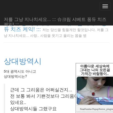
Togg
navi
저를 그냥 지나치세요... ::: 슈크림 샤베트 퐁듀 치즈
저를 그냥 지나치세요... ::: 슈크림 샤베트 퐁
케익! :::
듀 치즈 케익! :::
저는 당신을 힘들게만 할것입니다. 저를 그
저는 당신
냥 지나치세요... 사랑.. 사람을 웃기고 울리는 몹쓸 병
을 힘들게
만 할것입
니다. 저
를 그냥
상대방역시
지나치세
요... 사
아름다운 세상속에
랑.. 사람
그대는 나의 모든걸
5대 광역시도 아니고
가져간 바람둥이..
을 웃기고
상대방역시는?
울리는 몹
쓸 병
근데 그 그리움은 어쩌실건지...
LonnieNa
전 보통 봐서 기쁜것보다 그리움에 아픈기억이
있네요..
Tag
상대방역시들 그랬구요
NearFondue PopupNotice_plugin
Cloud