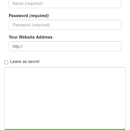
구
날
씨
Password
(required)
쫄
랑
이
Your Website Address
광
식
이
동
생
Leave as secret
광
태
솔
로
탈
출
macbook
다
니
엘
헤
니
무