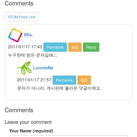
Comments
라
면
ATOM Feed Link
밉
다
채
IRis.
식
뷔
페
2011/01/17 17:43
Permalink
M/D
Reply
최
누구한테 받은 문자길래;;;
철
호
LonnieNa
Heineken
노
2011/01/17 21:57
Permalink
M/D
트
북
문자가 아니라, 게시판에 올라온 댓글이에요.
들
풀
부
Comments
재
자
Leave your comment
투
표
Your Name
(required)
친