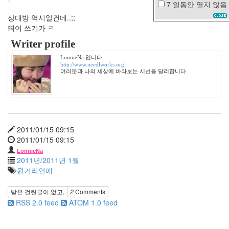
7 일동안
열지 않음
thumbnail
상대방 역시일건데..;;
송
띄어 쓰기가 ㅋ
창
환
Writer profile
NC10
LonnieNa 입니다.
엘
http://www.needlworks.org
리
여러분과 나의 세상에 바라보는 시선을 달리합니다.
엇
정
읍
사
공
2011/01/15 09:15
원
2011/01/15 09:15
선
LonnieNa
거
2011년/2011년 1월
BLACK
원거리연애
랑
쑈
받은 걸린글이 없고,
2
Comments
Hoegaarden
RSS 2.0 feed
ATOM 1.0 feed
Illumina
서
거