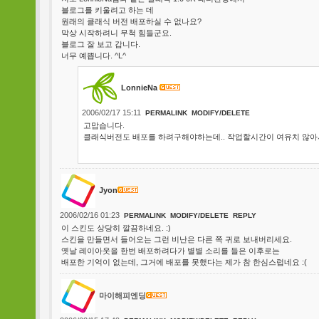
블로그를 키울려고 하는 데
원래의 클래식 버전 배포하실 수 없나요?
막상 시작하려니 무척 힘들군요.
블로그 잘 보고 갑니다.
너무 예쁩니다. ^L^
LonnieNa
2006/02/17 15:11
PERMALINK
MODIFY/DELETE
고맙습니다.
클래식버전도 배포를 하려구해야하는데.. 작업할시간이 여유치 않아
Jyon
2006/02/16 01:23
PERMALINK
MODIFY/DELETE
REPLY
이 스킨도 상당히 깔끔하네요. :)
스킨을 만들면서 들어오는 그런 비난은 다른 쪽 귀로 보내버리세요.
옛날 레이아웃을 한번 배포하려다가 별별 소리를 들은 이후로는
배포한 기억이 없는데, 그거에 배포를 못했다는 제가 참 한심스럽네요 :(
마이해피엔딩