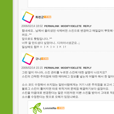
화련군
2006/02/14 18:02
PERMALINK
MODIFY/DELETE
REPLY
힘내세요.. 님께서 올리셨던 삭제버전 스킨으로 변경하고 매일같이 뿌듯해 하
려요..^^
앞으로도 홧팅입니다..^^
너무 잘 만드셨다 싶었더니.. 디자이너셨군요..;;
일상에도 힘!!! ㅇ ㅏㅈ ㅏㅇ ㅏㅈ ㅏ!
규니
2006/02/14 15:15
PERMALINK
MODIFY/DELETE
REPLY
그런 말이 아니라, 스킨 관리를 누르면 스킨에 대한 설명이 나오지요?
스킨의 간략한 주의점에 대한 메타테그 정보를 넣는게 어떨까 해서 한 말이
소스 코드 수정해서 쓰지않는 일반사람에게는 거기 나온 주의점을 보고서
블로그 스킨이 틀어지면 따로 뒤적거려 문제점 해결하기보다 쉽잖아요.
스킨을 마음대로 변경한다는 말은 이런저런 이쁜 스킨들 받아서 그대로 적
소스를 수정한다는 뜻으로 오해가 있었나봐요.
LonnieNa