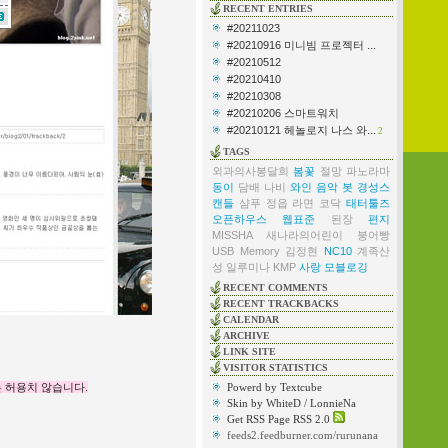
RECENT ENTRIES
#20211023
#20210916 미니빔 프로젝터 ...
#20210512
#20210410
#20210308
#20210206 스마트워치
#20210121 헤놀로지 나스 와...
2
TAGS
외과의사봉달희
봄꽃
절망
파노라마
동이
담배
나비
와인
음악
봇
경성스
캔들
샴푸
정읍
라면
코닥
태터툴즈
오픈하우스
웹표준
된장
편지
MISSHA
새나라의어린이
붕어빵
USB Memory
김정현
NC10
계족산
성
일루미나
KMP
사랑
모블로깅
RECENT COMMENTS
RECENT TRACKBACKS
CALENDAR
ARCHIVE
LINK SITE
VISITOR STATISTICS
 허용치 않습니다.
Powerd by Textcube
Skin by WhiteD / LonnieNa
Get RSS Page RSS 2.0
feeds2.feedburner.com/rurunana