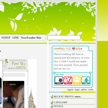
GUEST
LINE
NearFondue Skin
LonnieNa는 지금..
설렘
There's nothing left here to
remind just the memory of your
face. I wish I could just make
you turn around. Turn around
and see me cry.
logout
login
admin
write
RECENT PHOTO
-more..
CATEGORY
NOTICE
in