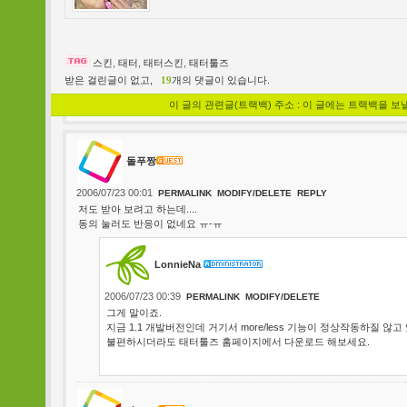
스킨
,
태터
,
태터스킨
,
태터툴즈
받은 걸린글이 없고,
19
개의 댓글이 있습니다.
이 글의 관련글(트랙백) 주소 : 이 글에는 트랙백을 보
돌푸짱
2006/07/23 00:01
PERMALINK
MODIFY/DELETE
REPLY
저도 받아 보려고 하는데....
동의 눌러도 반응이 없네요 ㅠ-ㅠ
LonnieNa
2006/07/23 00:39
PERMALINK
MODIFY/DELETE
그게 말이죠.
지금 1.1 개발버전인데 거기서 more/less 기능이 정상작동하질 않
불편하시더라도 태터툴즈 홈페이지에서 다운로드 해보세요.