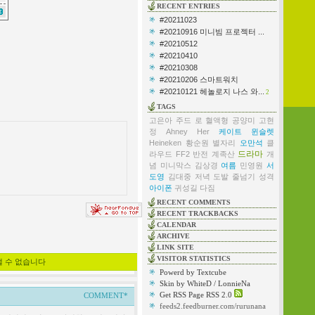
RECENT ENTRIES
#20211023
#20210916 미니빔 프로젝터 ...
#20210512
#20210410
#20210308
#20210206 스마트워치
#20210121 헤놀로지 나스 와...
2
TAGS
고은아
주드 로
혈액형
공양미
고현
정
Ahney Her
케이트 윈슬렛
Heineken
황순원
별자리
오만석
클
드라마
라우드
FF2
반전
계족산
개
념
미니막스
김상경
여름
민영원
서
도영
김대중
저녁
도발
줄넘기
성격
아이폰
귀성길
다짐
RECENT COMMENTS
RECENT TRACKBACKS
CALENDAR
ARCHIVE
LINK SITE
VISITOR STATISTICS
낼 수 없습니다
Powerd by Textcube
Skin by WhiteD / LonnieNa
Get RSS Page RSS 2.0
COMMENT*
feeds2.feedburner.com/rurunana