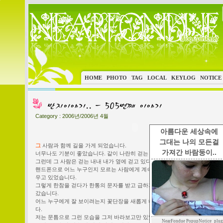
HOME
PHOTO
TAG
LOCAL
KEYLOG
NOTICE
Category :
2006년/2006년 4월
아름다운 세상속에
그대는 나의 모든걸
그
사람과 함께 길을 가게 되었습니다.
가져간 바람둥이..
너무나도 기분이 좋았습니다. 같이 나란히 걷는 것 만으로도 제겐 행복하니까요
그런데 그 사람은 걷는 내내 내가 옆에 걷고 있다는 것을 잊은건지,
핸드폰으로 어느 누구인지 모르는 사람에게 계속 문자를 주고 받으며 입가에
우고 있었습니다.
그렇게 한참을 걷다가 한통의 문자를 받고 급하게 나가봐야하 한다며 먼저 집
갔습니다.
어느 누구에게 잘 보이려는지 꽃단장을 새롭게 해야하며 분주하게 움직이고 
다.
저는 문틈으로 그런 모습을 그저 바라보고만 있었습니다.
NearFondue PopupNotice_plug