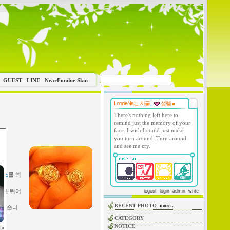
GUEST
LINE
NearFondue Skin
LonnieNa는 지금..
설렘
There's nothing left here to
remind just the memory of your
face. I wish I could just make
you turn around. Turn around
and see me cry.
.
미소
를 띄
으로 뛰어
logout
login
admin
write
RECENT PHOTO
-more..
있었습니
CATEGORY
NOTICE
in