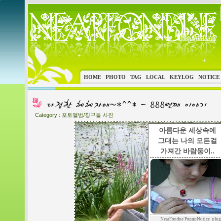
HOME
PHOTO
TAG
LOCAL
KEYLOG
NOTICE
Category :
포토앨범/칭구들 사진
아름다운 세상속에
그대는 나의 모든걸
가져간 바람둥이..
NearFondue PopupNotice_plug