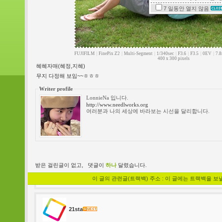
7 일동안
열지 않음
FUJIFILM
|
FinePix Z2
|
Multi-Segment
|
1/340sec
|
F3.6
|
F3.5
|
0EV
|
7.
400 x 300 pixels
혜혜자매(혜정,지혜)
무지 다정해 보임~~ㅎㅎㅎ
Writer profile
LonnieNa 입니다.
http://www.needlworks.org
여러분과 나의 세상에 바라보는 시선을 달리합니다.
받은 걸린글이 없고,
댓글이
하나
달렸습니다.
이 글의 관련글(트랙백) 주소 : 이 글에는 트랙백을 보
21sta