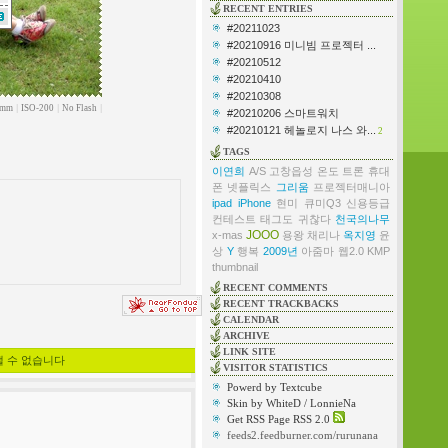
RECENT ENTRIES
#20211023
#20210916 미니빔 프로젝터 ...
#20210512
#20210410
#20210308
8mm
|
ISO-200
|
No Flash
|
#20210206 스마트워치
#20210121 헤놀로지 나스 와...
2
TAGS
이연희
A/S
고창읍성
온도
트론
휴대
폰
넷플릭스
그리움
프로젝터매니아
ipad
iPhone
현미
큐미Q3
신용등급
컨테스트
태그도 귀찮다
천국의나무
JOOO
x-mas
용왕
채리나
옥지영
윤
상
Y
행복
2009년
아줌마
웹2.0
KMP
thumbnail
RECENT COMMENTS
RECENT TRACKBACKS
CALENDAR
ARCHIVE
LINK SITE
낼 수 없습니다
VISITOR STATISTICS
Powerd by Textcube
Skin by WhiteD / LonnieNa
Get RSS Page RSS 2.0
feeds2.feedburner.com/rurunana