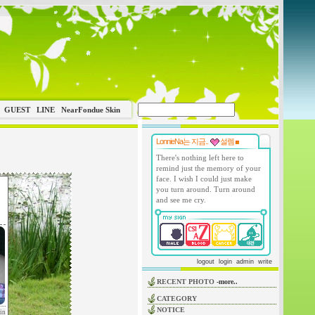
GUEST
LINE
NearFondue Skin
LonnieNa는 지금..
설렘
There's nothing left here to
remind just the memory of your
face. I wish I could just make
you turn around. Turn around
and see me cry.
logout
login
admin
write
RECENT PHOTO
-more..
CATEGORY
NOTICE
in