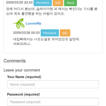
2009/03/25 22:43
트
Permalink
M/D
Reply
병
전에 어디서 봤는데 ,습하이더맨 퍼 에서는 빠진다는 기사를 봤
원
는데 계속 출연했음 하는 바람이 있어요.
다
이
LonnieNa
앤
크
루
2009/03/26 00:03
Permalink
M/D
거
네입뻐에서는 나오는걸로 되어있던것 같던데..
BGM
어찌되려나..
x-
mas
Comments
Notices
Leave your comment
멍
멍
Your Name
(required)
이
들
의
Password
(required)
우
정
By