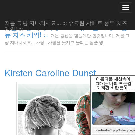
Togg
navi
저를 그냥 지나치세요... ::: 슈크림 샤베트 퐁듀 치즈
저를 그냥 지나치세요... ::: 슈크림 샤베트 퐁
케익! :::
듀 치즈 케익! :::
저는 당신을 힘들게만 할것입니다. 저를 그
저는 당신
냥 지나치세요... 사랑.. 사람을 웃기고 울리는 몹쓸 병
을 힘들게
만 할것입
니다. 저
를 그냥
Kirsten Caroline Dunst
지나치세
요... 사
아름다운 세상속에
랑.. 사람
그대는 나의 모든걸
가져간 바람둥이..
을 웃기고
울리는 몹
쓸 병
LonnieNa
Tag
NearFondue PopupNotice_plugin
Cloud