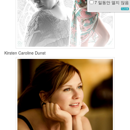
7 일동안
열지 않음
수
박
화
채
디
카
sixteen
마
우
Kirsten Caroline Dunst
스
최
철
호
머
라
이
어
캐
리
찬
란
한
유
산