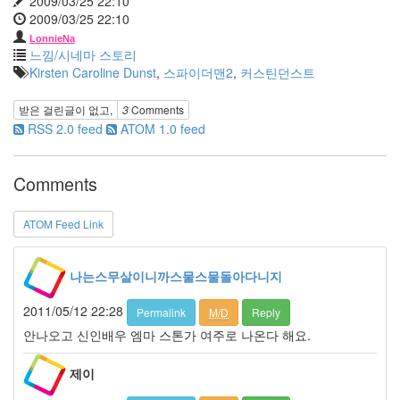
2009/03/25 22:10
2009/03/25 22:10
문
채
LonnieNa
원
느낌/시네마 스토리
Ivy
Kirsten Caroline Dunst
,
스파이더맨2
,
커스틴던스트
박
건
받은 걸린글이 없고,
3
Comments
형
RSS 2.0 feed
ATOM 1.0 feed
종
편
카
Comments
운
터
UMPC
ATOM Feed Link
엄
니
나는스무살이니까스물스물돌아다니지
2010
년
2011/05/12 22:28
Permalink
M/D
Reply
주
윤
안나오고 신인배우 엠마 스톤가 여주로 나온다 해요.
발
안
제이
전
벨