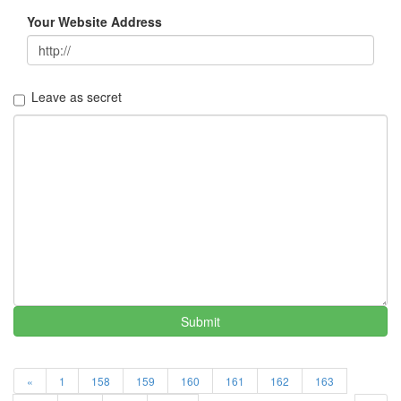
LonnieNa
Your Website Address
나
랑
똑
Leave as secret
같
이
닮
은
딸
By
LonnieNa
사
랑
의
조
건
Submit
By
LonnieNa
«
1
158
159
160
161
162
163