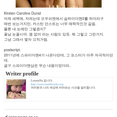
Core
2
Kirsten Caroline Dunst
Duo
어제 새벽에, 자려는데 오우쉬엔에서 습하이더맨2를 하더라구
클
매번 보는거지만, 커스틴 던스트는 너무 매력적인것 같음.
라
우
물론 내 눈에만 그렇겠지?
드
꽃남 눈꼴시여. 잼 없어 라는 사람도 있듯. 뭐 그렇고 그런거지.
차
그냥 그래서 몇자 끄적거림.
(茶)
mac
postscript.
life
2011년에 스파이더맨4가 나온다던데, 그 포스터가 아주 자극적이던
트
데.
리
글구 스파이더맨삼은 무슨 내용이었더라..
프
Writer profile
로
젝
LonnieNa 입니다.
터
http://www.needlworks.org
매
여러분과 나의 세상에 바라보는 시선을 달리합니다.
니
아
웹
2.0
Hoegaarden
KODAK