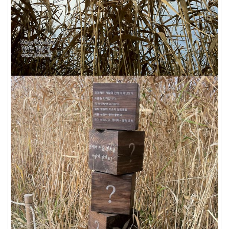
라
니
크
롬
생
일
시
놀
로
지
Notices
멍
멍
이
들
의
우
정
By
LonnieNa