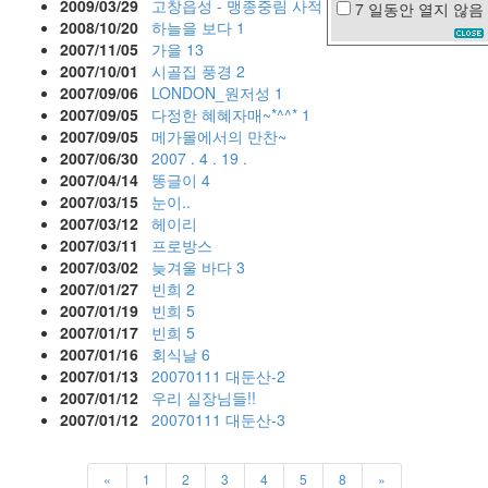
2009/03/29
고창읍성 - 맹종중림 사적 #1
7 일동안
열지 않음
IU
2008/10/20
하늘을 보다
1
2007/11/05
가을
13
주
걸
2007/10/01
시골집 풍경
2
륜
2007/09/06
LONDON_원저성
1
입
2007/09/05
다정한 혜혜자매~*^^*
1
원
2007/09/05
메가몰에서의 만찬~
빔
2007/06/30
2007 . 4 . 19 .
프
2007/04/14
똥글이
4
로
2007/03/15
눈이..
젝
터
2007/03/12
헤이리
들
2007/03/11
프로방스
꽃
2007/03/02
늦겨울 바다
3
소
2007/01/27
빈희
2
방
2007/01/19
빈희
5
관
2007/01/17
빈희
5
인
2007/01/16
회식날
6
연
2007/01/13
20070111 대둔산-2
인
2007/01/12
우리 실장님들!!
텔
2007/01/12
20070111 대둔산-3
다
짐
낮
«
1
2
3
4
5
8
»
잠