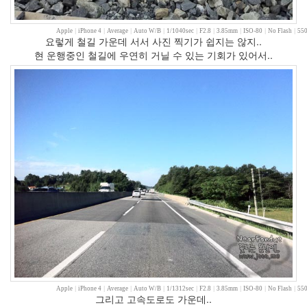
5
2005
년
Apple
|
iPhone 4
|
Average
|
Auto W/B
|
1/1040sec
|
F2.8
|
3.85mm
|
ISO-80
|
No Flash
|
550
요렇게 철길 가운데 서서 사진 찍기가 쉽지는 않지..
11
현 운행중인 철길에 우연히 거닐 수 있는 기회가 있어서..
월
3
2005
년
12
월
27
2006
년
292
2006
년
1
월
42
2006
년
Apple
|
iPhone 4
|
Average
|
Auto W/B
|
1/1312sec
|
F2.8
|
3.85mm
|
ISO-80
|
No Flash
|
550
2
그리고 고속도로도 가운데..