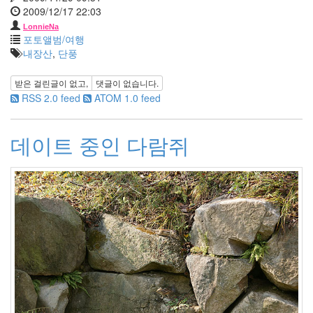
1
2009/12/17 22:03
2012
LonnieNa
년
포토앨범/여행
4
내장산
,
단풍
월
1
받은 걸린글이 없고,
댓글이 없습니다.
2012
RSS 2.0 feed
ATOM 1.0 feed
년
5
월
데이트 중인 다람쥐
0
2012
년
6
월
0
2012
년
7
월
1
2012
년