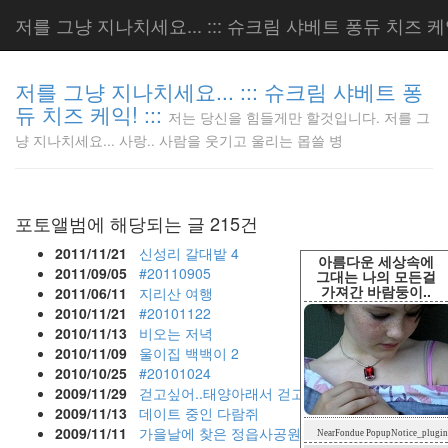
저를 그냥 지나치세요... ::: 슈크림 샤베트 퐁듀 치즈 케익!
저를 그냥 지나치세요... ::: 슈크림 샤베트 퐁
듀 치즈 케익! :::
저는 당신을 힘들게만 할것입니다. 저를 그
저는 당신
냥 지나치세요... 사랑.. 사람을 웃기고 울리는 몹쓸 병
을 힘들게
만 할것입
니다. 저
를 그냥
포토앨범에 해당되는 글 215건
지나치세
요... 사
2011/11/21
신성리 갈대밭
4
아름다운 세상속에
랑.. 사람
2011/09/05
#20110905
그대는 나의 모든걸
가져간 바람둥이..
을 웃기고
2011/06/11
지리산 여행
울리는 몹
2010/11/21
#20101122
쓸 병
2010/11/13
비오는 저녁
LonnieNa
2010/11/09
울이집 백백이
2
2010/10/25
#20101024
2009/11/29
걷고싶어..태양아래서 걷고싶어..
2009/11/13
데이트 중인 다람쥐
Tag
2009/11/11
가을날에 찾은 정읍사공원
NearFondue PopupNotice_plugin
Cloud