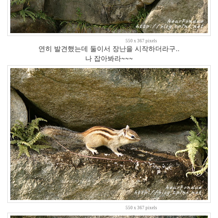
8
월
0
2012
550 x 367 pixels
년
연히 발견했는데 둘이서 장난을 시작하더라구..
9
나 잡아봐라~~~
월
0
2019
년
1
2020
년
2
2021
년
8
느
낌
88
원
550 x 367 pixels
하