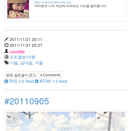
http://www.needlworks.org
Categories
여러분과 나의 세상에 바라보는 시선을 달리합니다.
전
체
1002
2004
년
2011/11/21 20:11
48
2011/11/21 20:27
2004
LonnieNa
년
포토앨범/여행
7
가을
,
갈대밭
,
겨울
월
14
받은 걸린글이 없고,
4
Comments
2004
RSS 2.0 feed
ATOM 1.0 feed
년
8
월
#20110905
34
2005
년
44
2005
년