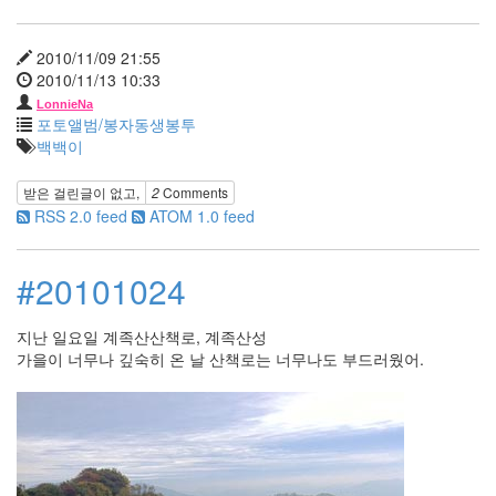
2010
년
6
2010/11/09 21:55
월
2010/11/13 10:33
2
LonnieNa
2010
포토앨범/봉자동생봉투
년
백백이
7
월
받은 걸린글이 없고,
2
Comments
3
RSS 2.0 feed
ATOM 1.0 feed
2010
년
8
#20101024
월
0
지난 일요일 계족산산책로, 계족산성
2010
가을이 너무나 깊숙히 온 날 산책로는 너무나도 부드러웠어.
년
9
월
4
2010
년
10