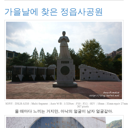
관
4
가을날에 찾은 정읍사공원
쫄
랑
이
똥
글
이
15
차
차
망
토
7
봉
자
동
생
봉
SONY
|
DSLR-A350
|
Multi-Segment
|
Auto W/B
|
1/320sec
|
F10
|
F3.5
|
0EV
|
18mm
|
35mm equiv 27mm
367 pixels
투
올 때마다 느끼는 거지만, 아낙의 얼굴이 남자 얼굴같아.
1
추
억