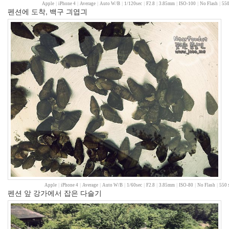
월
Apple
|
iPhone 4
|
Average
|
Auto W/B
|
1/120sec
|
F2.8
|
3.85mm
|
ISO-100
|
No Flash
|
550
펜션에 도착, 백구 긔엽긔
23
2006
년
12
월
14
2007
년
83
2007
년
1
월
14
2007
년
2
월
Apple
|
iPhone 4
|
Average
|
Auto W/B
|
1/60sec
|
F2.8
|
3.85mm
|
ISO-80
|
No Flash
|
550 
펜션 앞 강가에서 잡은 다슬기
12
2007
년
3