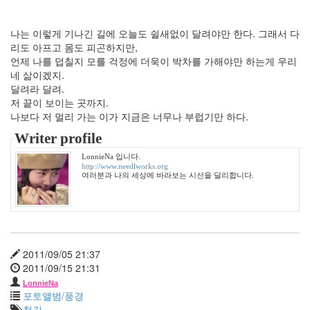
월
45
2006
나는 이렇게 기나긴 길에 오늘도 쉴새없이 달려야만 한다. 그래서 다
년
리도 아프고 몸도 피곤하지만,
3
언제 나를 덥칠지 모를 걱정에 더욱이 박차를 가해야만 하는게 우리
월
네 삶이겠지.
35
달려라 달려.
2006
저 끝이 보이는 곳까지.
년
나보다 저 멀리 가는 이가 지금은 너무나 부럽기만 하다.
4
Writer profile
월
25
LonnieNa 입니다.
2006
http://www.needlworks.org
여러분과 나의 세상에 바라보는 시선을 달리합니다.
년
5
월
21
2006
년
2011/09/05 21:37
6
2011/09/15 21:31
월
LonnieNa
1
포토앨범/풍경
2006
철길