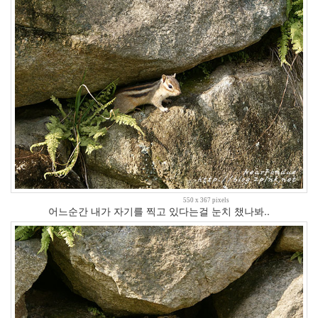
고
원
하
는
2
시
네
마
스
토
리
22
나
를
550 x 367 pixels
울
어느순간 내가 자기를 찍고 있다는걸 눈치 챘나봐..
리
는
음
악
41
스
크