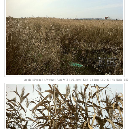
아
주
그
냥
투
사
부
일
체
연
애
세
포
소
외
Heineken
Apple
|
iPhone 4
|
Average
|
Auto W/B
|
1/914sec
|
F2.8
|
3.85mm
|
ISO-80
|
No Flash
|
550 
황
해
이
런
것
도
의
무
감
이