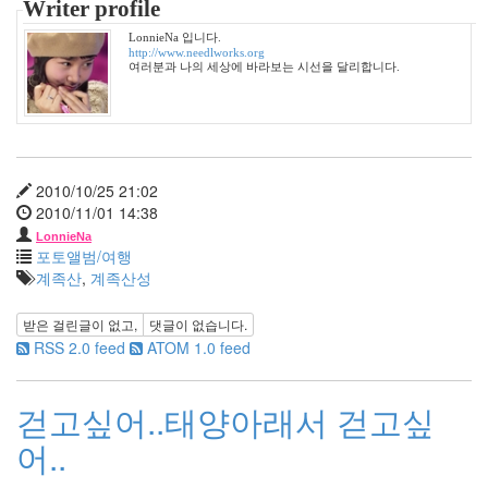
Writer profile
2
월
LonnieNa 입니다.
7
http://www.needlworks.org
여러분과 나의 세상에 바라보는 시선을 달리합니다.
2011
년
3
월
4
2011
2010/10/25 21:02
년
2010/11/01 14:38
4
LonnieNa
월
포토앨범/여행
6
계족산
,
계족산성
2011
년
받은 걸린글이 없고,
댓글이 없습니다.
5
RSS 2.0 feed
ATOM 1.0 feed
월
2
2011
걷고싶어..태양아래서 걷고싶
년
어..
6
월