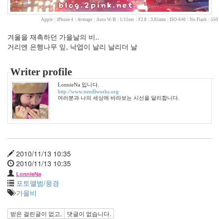
년
5
Apple
|
iPhone 4
|
Average
|
Auto W/B
|
1/15sec
|
F2.8
|
3.85mm
|
ISO-640
|
No Flash
|
550 
월
3
겨울을 재촉하던 가을날의 비..
2009
거리엔 은행나무 잎, 낙엽이 날리 날리더 날
년
6
Writer profile
월
1
LonnieNa 입니다.
2009
http://www.needlworks.org
여러분과 나의 세상에 바라보는 시선을 달리합니다.
년
7
월
1
2009
년
2010/11/13 10:35
8
2010/11/13 10:35
월
LonnieNa
3
포토앨범/풍경
2009
가을비
년
9
받은 걸린글이 없고,
댓글이 없습니다.