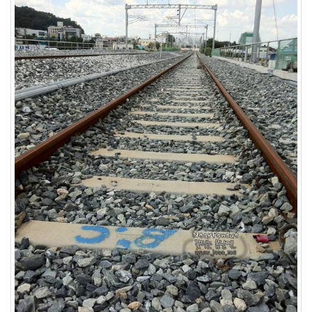
6
월
1
2005
년
7
월
4
2005
년
8
월
1
2005
년
9
월
3
2005
년
10
월