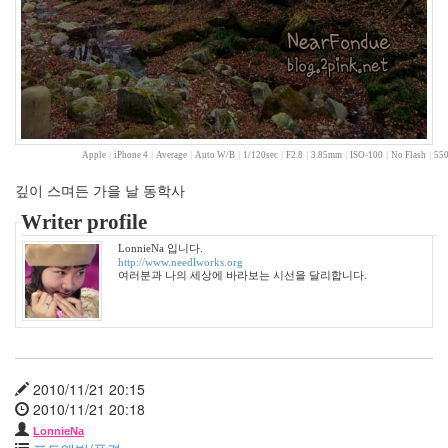
2
2008
년
9
월
2
2008
년
Apple
|
iPhone 4
|
Average
|
Auto W/B
|
1/120sec
|
F2.8
|
3.85mm
|
ISO-100
|
No Flash
|
550
10
월
깊이 스며든 가을 날 동학사
3
Writer profile
2008
년
LonnieNa 입니다.
11
http://www.needlworks.org
여러분과 나의 세상에 바라보는 시선을 달리합니다.
월
1
2008
년
12
월
2010/11/21 20:15
7
2010/11/21 20:18
2009
LonnieNa
년