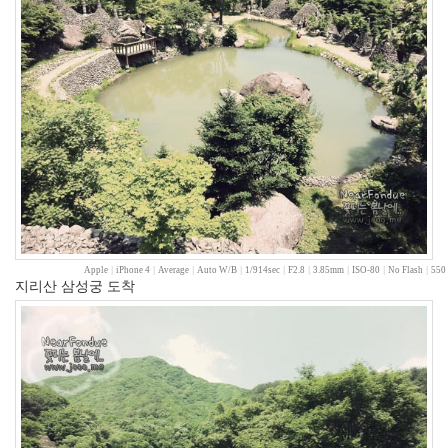
월
9
2007
년
4
월
10
2007
년
5
월
2
2007
Apple
|
iPhone 4
|
Average
|
Auto W/B
|
1/914sec
|
F2.8
|
3.85mm
|
ISO-80
|
No Flash
|
550 
년
지리산 삼성궁 도착
6
월
3
2007
년
7
월
11