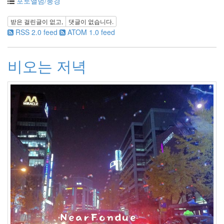
포토앨범/풍경
31
2009
받은 걸린글이 없고,
댓글이 없습니다.
년
RSS 2.0 feed
ATOM 1.0 feed
1
월
4
비오는 저녁
2009
년
2
월
2
2009
년
3
월
4
2009
년
4
월
2
2009