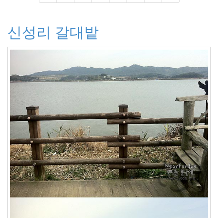
Kirsten
Caroline
Dunst
신성리 갈대밭
리
에
미
니
빔
Virus
FF2
서
진
영
다
음
단
풍
윤
상
소
설
책