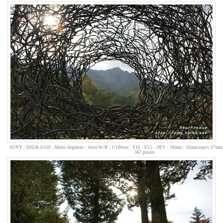
3
2011
년
7
월
5
2011
년
8
월
1
2011
년
9
월
SONY
|
DSLR-A350
|
Multi-Segment
|
Auto W/B
|
1/100sec
|
F10
|
F3.5
|
0EV
|
18mm
|
35mm equiv 27mm
1
367 pixels
2011
년
10
월
3
2011
년