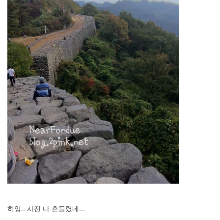
월
3
2010
년
11
월
5
2010
년
12
월
10
2011
년
48
2011
년
1
월
10
2011
히잉.. 사진 다 흔들렸네...
년