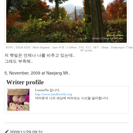
11
월
3
2011
년
12
월
3
SONY
|
DSLR-A350
|
Multi-Segment
|
Auto W/B
|
1/100sec
|
F10
|
F3.5
|
0EV
|
18mm
|
35mm equiv 27mm
2012
367 pixels
저 햇빛은 언제나 나를 비추고 있는데..
년
그래도 부족해..
1
월
5, November, 2009 at Naejang Mt..
3
2012
Writer profile
년
LonnieNa 입니다.
2
http://www.needlworks.org
월
여러분과 나의 세상에 바라보는 시선을 달리합니다.
1
2012
년
3
월
2009/11/29 09:31