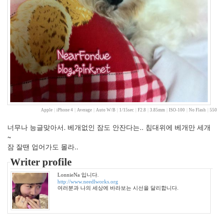
월
2
2010
년
2
월
2
2010
년
3
월
Apple
|
iPhone 4
|
Average
|
Auto W/B
|
1/15sec
|
F2.8
|
3.85mm
|
ISO-100
|
No Flash
|
550 
0
2010
너무나 능글맞아서. 베개없인 잠도 안잔다는.. 침대위에 베개만 세개
년
~
4
잠 잘땐 업어가도 몰라..
월
Writer profile
0
2010
LonnieNa 입니다.
년
http://www.needlworks.org
여러분과 나의 세상에 바라보는 시선을 달리합니다.
5
월
3