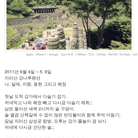
2007
년
8
월
3
2007
년
9
월
Apple
|
iPhone 4
|
Average
|
Auto W/B
|
1/686sec
|
F2.8
|
3.85mm
|
ISO-80
|
No Flash
|
550 
5
2007
년
2011년 6월 4일 ~ 5, 6일
10
지리산 강나루펜션
월
나, 달재, 지령, 동현 그리고 혜정
5
2007
첫날 도착 강가에서 다슬기 잡기.
년
저녁먹고 나와 혜정 빼고 다시금 다슬기 채취;;
11
남은 둘이선 새벽 2시까지 술 구덩이.
월
술 깰겸 산책길에 수 없이 많은 반딧불이와 함께 추억 더듬기;
6
담날 지리산 삼성궁 탐방, 오후는 강가 물놀이 겸 낚시.
2007
저녁에 다시금 간단한 술;;
년