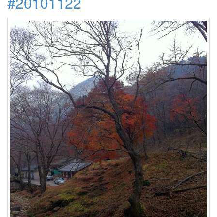
#20101122
4
월
4
2008
년
5
월
3
2008
년
6
월
7
2008
년
7
월
3
2008
년
8
월