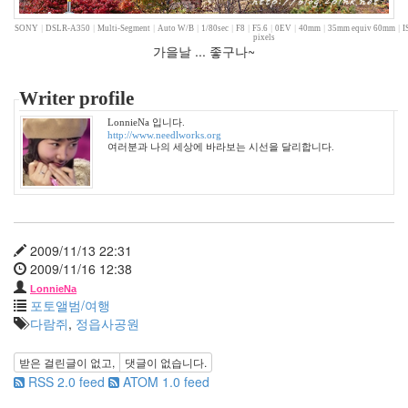
Life/Food
3
SONY
|
DSLR-A350
|
Multi-Segment
|
Auto W/B
|
1/80sec
|
F8
|
F5.6
|
0EV
|
40mm
|
35mm equiv 60mm
|
I
pixels
etc
가을날 ... 좋구나~
2
web
Writer profile
clips
1
LonnieNa 입니다.
http://www.needlworks.org
포
여러분과 나의 세상에 바라보는 시선을 달리합니다.
토
앨
범
215
여
행
2009/11/13 22:31
14
2009/11/16 12:38
풍
LonnieNa
경
포토앨범/여행
13
다람쥐
,
정읍사공원
우
리
받은 걸린글이 없고,
댓글이 없습니다.
네
RSS 2.0 feed
ATOM 1.0 feed
습