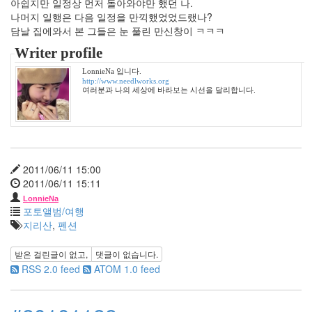
12
아쉽지만 일정상 먼저 돌아와야만 했던 나.
월
나머지 일행은 다음 일정을 만끽했었었드랬나?
3
담날 집에와서 본 그들은 눈 풀린 만신창이 ㅋㅋㅋ
2008
Writer profile
년
51
LonnieNa 입니다.
http://www.needlworks.org
2008
여러분과 나의 세상에 바라보는 시선을 달리합니다.
년
1
월
6
2008
년
2011/06/11 15:00
2
2011/06/11 15:11
월
LonnieNa
7
포토앨범/여행
2008
지리산
,
펜션
년
3
받은 걸린글이 없고,
댓글이 없습니다.
월
RSS 2.0 feed
ATOM 1.0 feed
6
2008
년