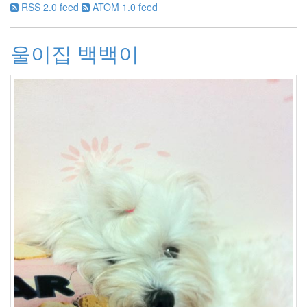
월
RSS 2.0 feed
ATOM 1.0 feed
3
2009
년
울이집 백백이
10
월
1
2009
년
11
월
4
2009
년
12
월
3
2010
년
34
2010
년
1