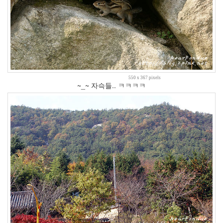
랩
21
그
외
2
데
이
터
뱅
550 x 367 pixels
~_~ 자슥들.. ㅋㅋㅋㅋ
크
37
Design
0
Tatter
Skin
10
Web
10
Apple
1
Tatter
Tip
10