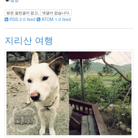
년
7
받은 걸린글이 없고,
댓글이 없습니다.
월
RSS 2.0 feed
ATOM 1.0 feed
21
2006
년
지리산 여행
8
월
26
2006
년
9
월
17
2006
년
10
월
22
2006
년
11